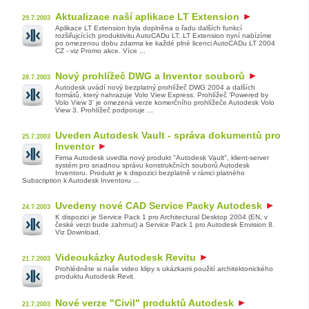
Aktualizace naší aplikace LT Extension
29.7.2003
Aplikace LT Extension byla doplněna o řadu dalších funkcí
rozšiřujcících produktivitu AutoCADu LT. LT Extension nyní nabízíme
po omezenou dobu zdarma ke každé plné licenci AutoCADu LT 2004
CZ - viz Promo akce. Více ...
Nový prohlížeč DWG a Inventor souborů
28.7.2003
Autodesk uvádí nový bezplatný prohlížeč DWG 2004 a dalších
formátů, který nahrazuje Volo View Express. Prohlížeč 'Powered by
Volo View 3' je omezená verze komerčního prohlížeče Autodesk Volo
View 3. Prohlížeč podporuje ...
Uveden Autodesk Vault - správa dokumentů pro
25.7.2003
Inventor
Firma Autodesk uvedla nový produkt "Autodesk Vault", klient-server
systém pro snadnou správu konstrukčních souborů Autodesk
Inventoru. Produkt je k dispozici bezplatně v rámci platného
Subscription k Autodesk Inventoru ...
Uvedeny nové CAD Service Packy Autodesk
24.7.2003
K dispozici je Service Pack 1 pro Architectural Desktop 2004 (EN, v
české verzi bude zahrnut) a Service Pack 1 pro Autodesk Envision 8.
Viz Download.
Videoukázky Autodesk Revitu
21.7.2003
Prohlédněte si naše video klipy s ukázkami použití architektonického
produktu Autodesk Revit.
Nové verze "Civil" produktů Autodesk
21.7.2003