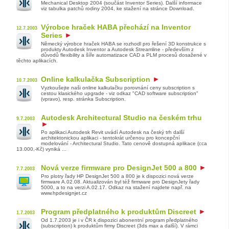
Mechanical Desktop 2004 (součást Inventor Series). Další informace
viz tabulka patchů rodiny 2004, ke stažení na stránce Download.
Výrobce hraček HABA přechází na Inventor
12.7.2003
Series
Německý výrobce hraček HABA se rozhodl pro řešení 3D konstrukce s
produkty Autodesk Inventor a Autodesk Streamline - především z
důvodů flexibility a šíře automatizace CAD a PLM procesů dosažené v
těchto aplikacích.
Online kalkulačka Subscription
10.7.2003
Vyzkoušejte naši online kalkulačku porovnání ceny subscription s
cestou klasického upgrade - viz odkaz "CAD software subscription"
(vpravo), resp. stránka Subscription.
Autodesk Architectural Studio na českém trhu
9.7.2003
Po aplikaci Autodesk Revit uvádí Autodesk na český trh další
architektonickou aplikaci - tentokrát určenou pro koncepční
modelování - Architectural Studio. Tato cenově dostupná aplikace (cca
13.000,-Kč) vyniká ...
Nová verze firmware pro DesignJet 500 a 800
7.7.2003
Pro plotry řady HP DesignJet 500 a 800 je k dispozici nová verze
firmware A.02.08. Aktualizován byl též firmware pro DesignJety řady
5000, a to na verzi A.02.17. Odkaz na stažení najdete např. na
www.hpdesignjet.cz
Program předplatného k produktům Discreet
1.7.2003
Od 1.7.2003 je i v ČR k dispozici abonentní program předplatného
(subscription) k produktům firmy Discreet (3ds max a další). V rámci