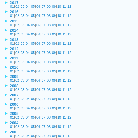
2017
01
|
02
|
03
|
04
|
05
|
06
|
07
|
08
|
09
|
10
|
11
|
12
2016
01
|
02
|
03
|
04
|
05
|
06
|
07
|
08
|
09
|
10
|
11
|
12
2015
01
|
02
|
03
|
04
|
05
|
06
|
07
|
08
|
09
|
10
|
11
|
12
2014
01
|
02
|
03
|
04
|
05
|
06
|
07
|
08
|
09
|
10
|
11
|
12
2013
01
|
02
|
03
|
04
|
05
|
06
|
07
|
08
|
09
|
10
|
11
|
12
2012
01
|
02
|
03
|
04
|
05
|
06
|
07
|
08
|
09
|
10
|
11
|
12
2011
01
|
02
|
03
|
04
|
05
|
06
|
07
|
08
|
09
|
10
|
11
|
12
2010
01
|
02
|
03
|
04
|
05
|
06
|
07
|
08
|
09
|
10
|
11
|
12
2009
01
|
02
|
03
|
04
|
05
|
06
|
07
|
08
|
09
|
10
|
11
|
12
2008
01
|
02
|
03
|
04
|
05
|
06
|
07
|
08
|
09
|
10
|
11
|
12
2007
01
|
02
|
03
|
04
|
05
|
06
|
07
|
08
|
09
|
10
|
11
|
12
2006
01
|
02
|
03
|
04
|
05
|
06
|
07
|
08
|
09
|
10
|
11
|
12
2005
01
|
02
|
03
|
04
|
05
|
06
|
07
|
08
|
09
|
10
|
11
|
12
2004
01
|
02
|
03
|
04
|
05
|
06
|
07
|
08
|
09
|
10
|
11
|
12
2003
01
|
02
|
03
|
04
|
05
|
06
|
07
|
08
|
09
|
10
|
11
|
12