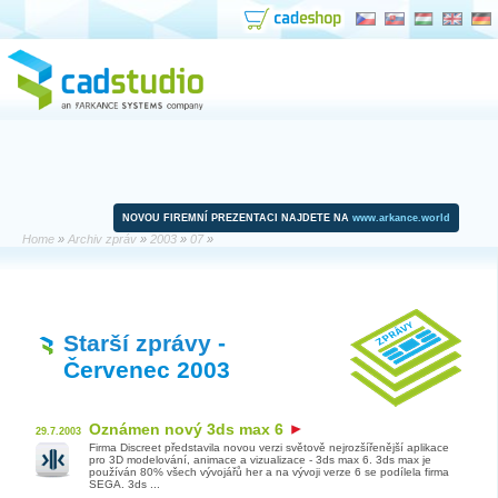
NOVOU FIREMNÍ PREZENTACI NAJDETE NA
www.arkance.world
Home
»
Archiv zpráv
»
2003
»
07
»
Starší zprávy
-
Červenec 2003
Oznámen nový 3ds max 6
29.7.2003
Firma Discreet představila novou verzi světově nejrozšířenější aplikace
pro 3D modelování, animace a vizualizace - 3ds max 6. 3ds max je
používán 80% všech vývojářů her a na vývoji verze 6 se podílela firma
SEGA. 3ds ...