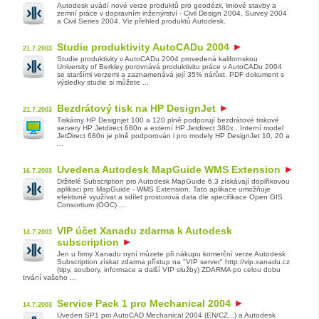
Autodesk uvádí nové verze produktů pro geodézii, liniové stavby a
zemní práce v dopravním inženýrství - Civil Design 2004, Survey 2004
a Civil Series 2004. Viz přehled produktů Autodesk.
Studie produktivity AutoCADu 2004
21.7.2003
Studie produktivity v AutoCADu 2004 provedená kalifornskou
University of Berkley porovnává produktivitu práce v AutoCADu 2004
se staršími verzemi a zaznamenává její 35% nárůst. PDF dokument s
výsledky studie si můžete ...
Bezdrátový tisk na HP DesignJet
21.7.2003
Tiskárny HP Designjet 100 a 120 plně podporují bezdrátové tiskové
servery HP Jetdirect 680n a externí HP Jetdirect 380x . Interní model
JetDirect 680n je plně podporován i pro modely HP DesignJet 10, 20 a
...
Uvedena Autodesk MapGuide WMS Extension
16.7.2003
Držitelé Subscription pro Autodesk MapGuide 6.3 získávají doplňkovou
aplikaci pro MapGuide - WMS Extension. Tato aplikace umožňuje
efektivně využívat a sdílet prostorová data dle specifikace Open GIS
Consortium (OGC) ...
VIP účet Xanadu zdarma k Autodesk
14.7.2003
subscription
Jen u firmy Xanadu nyní můzete při nákupu komerční verze Autodesk
Subscription získat zdarma přístup na "VIP server" http://vip.xanadu.cz
(tipy, soubory, informace a další VIP služby) ZDARMA po celou dobu
trvání vašeho ...
Service Pack 1 pro Mechanical 2004
14.7.2003
Uveden SP1 pro AutoCAD Mechanical 2004 (EN/CZ...) a Autodesk