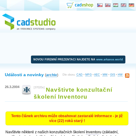
NOVOU FIREMNÍ PREZENTACI NAJDETE NA
www.arkance.world
Události a novinky
(
archiv
)
Dle oboru:
CAD
•
MFG
•
AEC
•
MM
•
GIS
•
HW
26.3.2004
[37020x]
Navštivte konzultační
školení Inventoru
Tento článek archivu může obsahovat zastaralé informace - je již
více (22) roků starý !
Navštivte některé z našich konzultačních školení
Inventor
u (základní,