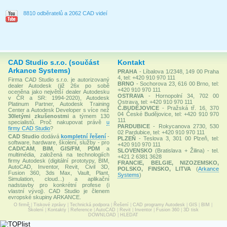
8810 odběratelů a 2062 CAD videí
CAD Studio s.r.o. (součást
Kontakt
Arkance Systems)
PRAHA
- Líbalova 1/2348, 149 00 Praha
4, tel: +420 910 970 111
Firma CAD Studio s.r.o. je autorizovaný
BRNO
- Sochorova 23, 616 00 Brno, tel:
dealer Autodesk (již 26x po sobě
+420 910 970 111
oceněna jako největší dealer Autodesku
OSTRAVA
- Hornopolní 34, 702 00
v ČR a SR: 1994-2020), Autodesk
Ostrava, tel: +420 910 970 111
Platinum Partner, Autodesk Training
Č.BUDĚJOVICE
- Pražská tř. 16, 370
Center a Autodesk Developer s více než
04 České Budějovice, tel: +420 910 970
30letými zkušenostmi
a týmem 130
111
specialistů. Proč nakupovat právě
u
PARDUBICE
- Rokycanova 2730, 530
firmy CAD Studio
?
02 Pardubice, tel: +420 910 970 111
CAD Studio
dodává
kompletní řešení
-
PLZEŇ
- Teslova 3, 301 00 Plzeň, tel:
software, hardware, školení, služby - pro
+420 910 970 111
CAD/CAM
,
BIM
,
GIS/FM
,
PDM
a
SLOVENSKO
(Bratislava + Žilina) - tel.
multimédia, založená na technologiích
+421 2 6381 3628
firmy Autodesk (digitální prototypy, BIM,
FRANCIE, BELGIE, NIZOZEMSKO,
AutoCAD, Inventor, Revit, Civil 3D,
POLSKO, FINSKO, LITVA
(
Arkance
Fusion 360, 3ds Max, Vault, Plant,
Systems
)
Simulation, cloud...) a aplikační
nadstavby pro konkrétní profese (i
vlastní vývoj). CAD Studio je členem
evropské skupiny ARKANCE.
O firmě
|
Tiskové zprávy
|
Technická podpora
|
Řešení
|
CAD programy Autodesk
|
GIS
|
BIM
|
Školení
|
Kontakty
|
Reference
|
AutoCAD
|
Revit
|
Inventor
|
Fusion 360
|
3D tisk
DOWNLOAD
|
HLEDAT