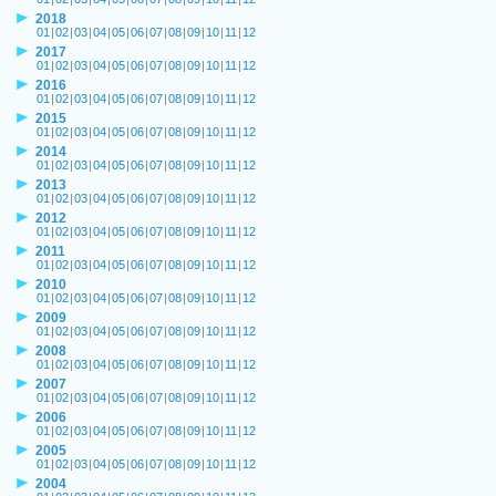
2018
01
|
02
|
03
|
04
|
05
|
06
|
07
|
08
|
09
|
10
|
11
|
12
2017
01
|
02
|
03
|
04
|
05
|
06
|
07
|
08
|
09
|
10
|
11
|
12
2016
01
|
02
|
03
|
04
|
05
|
06
|
07
|
08
|
09
|
10
|
11
|
12
2015
01
|
02
|
03
|
04
|
05
|
06
|
07
|
08
|
09
|
10
|
11
|
12
2014
01
|
02
|
03
|
04
|
05
|
06
|
07
|
08
|
09
|
10
|
11
|
12
2013
01
|
02
|
03
|
04
|
05
|
06
|
07
|
08
|
09
|
10
|
11
|
12
2012
01
|
02
|
03
|
04
|
05
|
06
|
07
|
08
|
09
|
10
|
11
|
12
2011
01
|
02
|
03
|
04
|
05
|
06
|
07
|
08
|
09
|
10
|
11
|
12
2010
01
|
02
|
03
|
04
|
05
|
06
|
07
|
08
|
09
|
10
|
11
|
12
2009
01
|
02
|
03
|
04
|
05
|
06
|
07
|
08
|
09
|
10
|
11
|
12
2008
01
|
02
|
03
|
04
|
05
|
06
|
07
|
08
|
09
|
10
|
11
|
12
2007
01
|
02
|
03
|
04
|
05
|
06
|
07
|
08
|
09
|
10
|
11
|
12
2006
01
|
02
|
03
|
04
|
05
|
06
|
07
|
08
|
09
|
10
|
11
|
12
2005
01
|
02
|
03
|
04
|
05
|
06
|
07
|
08
|
09
|
10
|
11
|
12
2004