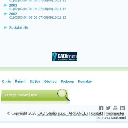
01
|
02
|
03
|
04
|
05
|
06
|
07
|
08
|
09
|
10
|
11
|
12
2003
01
|
02
|
03
|
04
|
05
|
06
|
07
|
08
|
09
|
10
|
11
|
12
2002
01
|
02
|
03
|
04
|
05
|
06
|
07
|
08
|
09
|
10
|
11
|
12
Sociální sítě
O nás
Řešení
Služby
Obchod
Podpora
Kontakty
© Copyright 2026
CAD Studio s.r.o. (ARKANCE)
|
kontakt
|
webmaster
|
ochrana soukromí