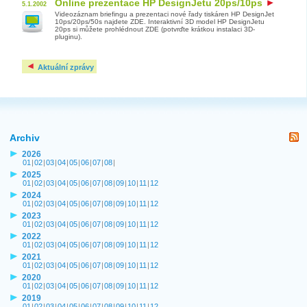
Online prezentace HP DesignJetu 20ps/10ps
5.1.2002
Videozáznam briefingu a prezentaci nové řady tiskáren HP DesignJet
10ps/20ps/50s najdete ZDE. Interaktivní 3D model HP DesignJetu
20ps si můžete prohlédnout ZDE (potvrďte krátkou instalaci 3D-
pluginu).
Aktuální zprávy
Archiv
2026
01
|
02
|
03
|
04
|
05
|
06
|
07
|
08
|
2025
01
|
02
|
03
|
04
|
05
|
06
|
07
|
08
|
09
|
10
|
11
|
12
2024
01
|
02
|
03
|
04
|
05
|
06
|
07
|
08
|
09
|
10
|
11
|
12
2023
01
|
02
|
03
|
04
|
05
|
06
|
07
|
08
|
09
|
10
|
11
|
12
2022
01
|
02
|
03
|
04
|
05
|
06
|
07
|
08
|
09
|
10
|
11
|
12
2021
01
|
02
|
03
|
04
|
05
|
06
|
07
|
08
|
09
|
10
|
11
|
12
2020
01
|
02
|
03
|
04
|
05
|
06
|
07
|
08
|
09
|
10
|
11
|
12
2019
01
|
02
|
03
|
04
|
05
|
06
|
07
|
08
|
09
|
10
|
11
|
12