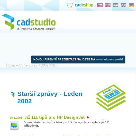
NOVOU FIREMNÍ PREZENTACI NAJDETE NA
www.arkance.world
Home
»
Archiv zpráv
»
2002
»
01
»
Starší zprávy
- Leden
2002
Již 111 tipů pro HP DesignJet
29.1.2002
V naší databázi tipů a triků pro HP DesignJety najdete již 111
příspěvků.