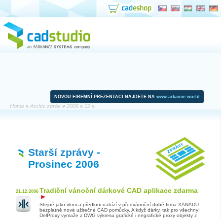
NOVOU FIREMNÍ PREZENTACI NAJDETE NA
www.arkance.world
Home
»
Archiv zpráv
»
2006
»
12
»
Starší zprávy
-
Prosinec 2006
Tradiční vánoční dárkové CAD aplikace zdarma
21.12.2006
Stejně jako vloni a předloni nabízí v předvánoční době firma XANADU
bezplatně nové užitečné CAD pomůcky. A když dárky, tak pro všechny!
DelProxy vymaže z DWG výkresu grafické i negrafické proxy objekty z
...