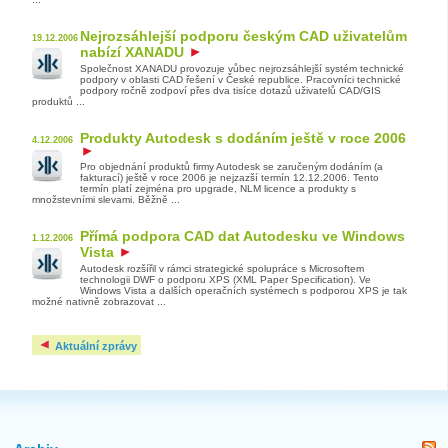
Nejrozsáhlejší podporu českým CAD uživatelům
19.12.2006
nabízí XANADU
Společnost XANADU provozuje vůbec nejrozsáhlejší systém technické
podpory v oblasti CAD řešení v České republice. Pracovníci technické
podpory ročně zodpoví přes dva tisíce dotazů uživatelů CAD/GIS
produktů ...
Produkty Autodesk s dodáním ještě v roce 2006
4.12.2006
Pro objednání produktů firmy Autodesk se zaručeným dodáním (a
fakturací) ještě v roce 2006 je nejzazší termín 12.12.2006. Tento
termín platí zejména pro upgrade, NLM licence a produkty s
množstevními slevami. Běžně ...
Přímá podpora CAD dat Autodesku ve Windows
1.12.2006
Vista
Autodesk rozšířil v rámci strategické spolupráce s Microsoftem
technologii DWF o podporu XPS (XML Paper Specification). Ve
Windows Vista a dalších operačních systémech s podporou XPS je tak
možné nativně zobrazovat ...
Aktuální zprávy