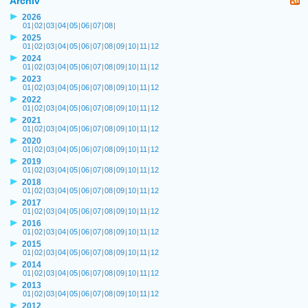
Archiv
2026
01
|
02
|
03
|
04
|
05
|
06
|
07
|
08
|
2025
01
|
02
|
03
|
04
|
05
|
06
|
07
|
08
|
09
|
10
|
11
|
12
2024
01
|
02
|
03
|
04
|
05
|
06
|
07
|
08
|
09
|
10
|
11
|
12
2023
01
|
02
|
03
|
04
|
05
|
06
|
07
|
08
|
09
|
10
|
11
|
12
2022
01
|
02
|
03
|
04
|
05
|
06
|
07
|
08
|
09
|
10
|
11
|
12
2021
01
|
02
|
03
|
04
|
05
|
06
|
07
|
08
|
09
|
10
|
11
|
12
2020
01
|
02
|
03
|
04
|
05
|
06
|
07
|
08
|
09
|
10
|
11
|
12
2019
01
|
02
|
03
|
04
|
05
|
06
|
07
|
08
|
09
|
10
|
11
|
12
2018
01
|
02
|
03
|
04
|
05
|
06
|
07
|
08
|
09
|
10
|
11
|
12
2017
01
|
02
|
03
|
04
|
05
|
06
|
07
|
08
|
09
|
10
|
11
|
12
2016
01
|
02
|
03
|
04
|
05
|
06
|
07
|
08
|
09
|
10
|
11
|
12
2015
01
|
02
|
03
|
04
|
05
|
06
|
07
|
08
|
09
|
10
|
11
|
12
2014
01
|
02
|
03
|
04
|
05
|
06
|
07
|
08
|
09
|
10
|
11
|
12
2013
01
|
02
|
03
|
04
|
05
|
06
|
07
|
08
|
09
|
10
|
11
|
12
2012