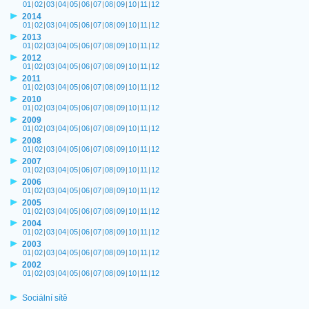
01
|
02
|
03
|
04
|
05
|
06
|
07
|
08
|
09
|
10
|
11
|
12
2014
01
|
02
|
03
|
04
|
05
|
06
|
07
|
08
|
09
|
10
|
11
|
12
2013
01
|
02
|
03
|
04
|
05
|
06
|
07
|
08
|
09
|
10
|
11
|
12
2012
01
|
02
|
03
|
04
|
05
|
06
|
07
|
08
|
09
|
10
|
11
|
12
2011
01
|
02
|
03
|
04
|
05
|
06
|
07
|
08
|
09
|
10
|
11
|
12
2010
01
|
02
|
03
|
04
|
05
|
06
|
07
|
08
|
09
|
10
|
11
|
12
2009
01
|
02
|
03
|
04
|
05
|
06
|
07
|
08
|
09
|
10
|
11
|
12
2008
01
|
02
|
03
|
04
|
05
|
06
|
07
|
08
|
09
|
10
|
11
|
12
2007
01
|
02
|
03
|
04
|
05
|
06
|
07
|
08
|
09
|
10
|
11
|
12
2006
01
|
02
|
03
|
04
|
05
|
06
|
07
|
08
|
09
|
10
|
11
|
12
2005
01
|
02
|
03
|
04
|
05
|
06
|
07
|
08
|
09
|
10
|
11
|
12
2004
01
|
02
|
03
|
04
|
05
|
06
|
07
|
08
|
09
|
10
|
11
|
12
2003
01
|
02
|
03
|
04
|
05
|
06
|
07
|
08
|
09
|
10
|
11
|
12
2002
01
|
02
|
03
|
04
|
05
|
06
|
07
|
08
|
09
|
10
|
11
|
12
Sociální sítě