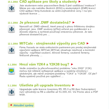
CAD aplikace pro školy a studenty
15.1.2004
Jste studentem nebo pracovníkem školy či jiné vzdělávací instituce?
Máme pro vás nabídku školních (EDU) a studentských (EMR) licencí
CAD aplikací firmy Autodesk za velmi zvýhodněné ceny. I na tyto
výukové licence ...
Je přesnost .DWF dostatečná?
13.1.2004
Narozdíl od .DWG výkresů, které pracují s plnou 64bitovou dvojitou
přesností, jsou .DWF soubory (ePlot) určené pro publikování a z
důvodů objemu a rychlosti používají omezenou přesnost. Je tato
přesnost dostatečná pro ...
MITCalc - strojírenské výpočty pro CAD
12.1.2004
Firma Xanadu se stala exkluzivním partnerem pro prodej strojírenské
výpočetní aplikace MITCalc.MITCalc obsahuje návrhové a kontrolní
výpočty - například ozubení, klínové řemeny, ozubené řemeny,
řetězové převody, ...
Hrozí vám Y2K4 a Y2K38 bug?
6.1.2004
Vedle známého (a přeceňovaného) problému "roku 2000" (Y2K)
mohou být některé softwarové aplikace a systémy ohroženy i
obdobnými, ale méně známými problémy "Y2K4" a "Y2K38". Oč jde?
Řada systémů používá pro vyjádření ...
Ušetřete při upgrade Inventoru
5.1.2004
Upgradujte vaše licence Inventoru R5, R5.3 a R6 (bez Subscription)
nyní výhodněji na R8 a ušetříte až 51.000,-Kč. Viz Promo akce a PDF
leták.
Aktuální zprávy