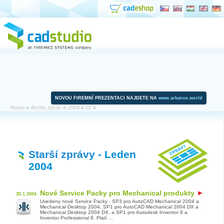
NOVOU FIREMNÍ PREZENTACI NAJDETE NA
www.arkance.world
Home
»
Archiv zpráv
»
2004
»
01
»
Starší zprávy
- Leden
2004
Nové Service Packy pro Mechanical produkty
30.1.2004
Uvedeny nové Service Packy - SP3 pro AutoCAD Mechanical 2004 a
Mechanical Desktop 2004, SP1 pro AutoCAD Mechanical 2004 DX a
Mechanical Desktop 2004 DX, a SP1 pro Autodesk Inventor 8 a
Inventor Professional 8. Platí ...