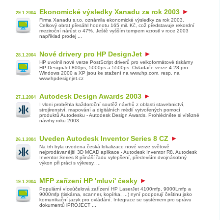
Ekonomické výsledky Xanadu za rok 2003
29.1.2004
Firma Xanadu s.r.o. oznámila ekonomické výsledky za rok 2003.
Celkový obrat přesáhl hodnotu 165 mil. Kč, což představuje rekordní
meziroční nárůst o 47%. Ještě vyšším tempem vzrostl v roce 2003
například prodej ...
Nové drivery pro HP DesignJet
28.1.2004
HP uvolnil nové verze PostScript driverů pro velkoformátové tiskárny
HP DesignJet 800ps, 5000ps a 5500ps. Ovladače verze 4.28 pro
Windows 2000 a XP jsou ke stažení na www.hp.com, resp. na
www.hpdesignjet.cz
Autodesk Design Awards 2003
27.1.2004
I vloni proběhla každoroční soutěž návrhů z oblasti stavebnictví,
strojírenství, mapování a digitálních médií vytvořených pomocí
produktů Autodesku - Autodesk Design Awards. Prohlédněte si vítězné
návrhy roku 2003.
Uveden Autodesk Inventor Series 8 CZ
26.1.2004
Na trh byla uvedena česká lokalizace nové verze světově
nejprodávanější 3D MCAD aplikace - Autodesk Inventor R8. Autodesk
Inventor Series 8 přináší řadu vylepšení, především dvojnásobný
výkon při práci s výkresy, ...
MFP zařízení HP 'mluví' česky
19.1.2004
Populární víceúčelová zařízení HP LaserJet 4100mfp, 9000Lmfp a
9000mfp (tiskárna, scanner, kopírka, ...) nyní podporují češtinu jako
komunikační jazyk pro ovládání. Integrace se systémem pro správu
dokumentů iPROJECT ...