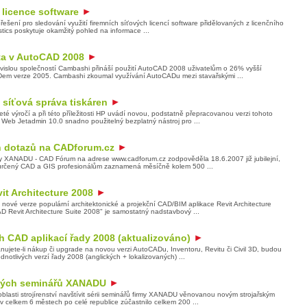
é licence software
 řešení pro sledování využití firemních síťových licencí software přidělovaných z licenčního
stics poskytuje okamžitý pohled na informace ...
ita v AutoCAD 2008
slou společností Cambashi přináší použití AutoCAD 2008 uživatelům o 26% vyšší
ADem verze 2005. Cambashi zkoumal využívání AutoCADu mezi stavařskými ...
 síťová správa tiskáren
té výročí a při této příležitosti HP uvádí novou, podstatně přepracovanou verzi tohoto
 Web Jetadmin 10.0 snadno použitelný bezplatný nástroj pro ...
h dotazů na CADforum.cz
my XANADU - CAD Fórum na adrese www.cadforum.cz zodpověděla 18.6.2007 již jubilejní,
r určený CAD a GIS profesionálům zaznamená měsíčně kolem 500 ...
vit Architecture 2008
nové verze populární architektonické a projekční CAD/BIM aplikace Revit Architecture
D Revit Architecture Suite 2008" je samostatný nadstavbový ...
 CAD aplikací řady 2008 (aktualizováno)
plánujete-li nákup či upgrade na novou verzi AutoCADu, Inventoru, Revitu či Civil 3D, budou
dnotlivých verzí řady 2008 (anglických + lokalizovaných) ...
ských seminářů XANADU
blasti strojírenství navštívit sérii seminářů firmy XANADU věnovanou novým strojařským
 celkem 6 městech po celé republice zúčastnilo celkem 200 ...