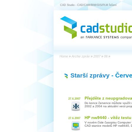
CAD Studio - CAD/CAM/BIM/GIS/PLM řešení
Home
»
Archiv zpráv
»
2007
»
06
»
Starší zprávy
- Červ
Přejděte z neupgradov
27.6.2007
Do konce července můžete využít 
2002 a 2004 na aktuální verzi proj
HP nw9440 - vítěz test
27.6.2007
V novém čísle časopisu Computer D
CAD stanice modelů HP nw9440, Del