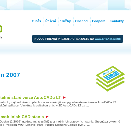
O nás
Řešení
Služby
Obchod
Podpora
Kontakty
NOVOU FIREMNÍ PREZENTACI NAJDETE NA
www.arkance.world
en 2007
atelné staré verze AutoCADu LT
nabídky zvýhodněného přechodu ze staré, již neupgradovatelné licence AutoCADu LT
ekční aplikace. Vyměňte kresličskou práci v 2D AutoCADu LT za ...
u mobilních CAD stanic
esign (2/2007) najdete mj. rozsáhlý test mobilních pracovních stanic. Srovnává výkonné
l Precision M90, Lenovo T60p, Fujitsu Siemens Celsius H240, ...