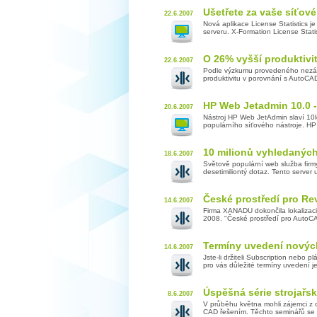
Ušetřete za vaše síťov
22.6.2007
Nová aplikace License Statistics je
serveru. X-Formation License Stati
O 26% vyšší produktiv
22.6.2007
Podle výzkumu provedeného nezávi
produktivitu v porovnání s AutoC
HP Web Jetadmin 10.0 -
20.6.2007
Nástroj HP Web JetAdmin slaví 10le
populárního síťového nástroje. HP
10 milionů vyhledanýc
18.6.2007
Světově populární web služba fir
desetimiliontý dotaz. Tento serve
České prostředí pro Re
14.6.2007
Firma XANADU dokončila lokalizaci 
2008. "České prostředí pro AutoCA
Termíny uvedení nových
14.6.2007
Jste-li držiteli Subscription nebo 
pro vás důležité termíny uvedení je
Úspěšná série strojař
8.6.2007
V průběhu května mohli zájemci z o
CAD řešením. Těchto seminářů se v