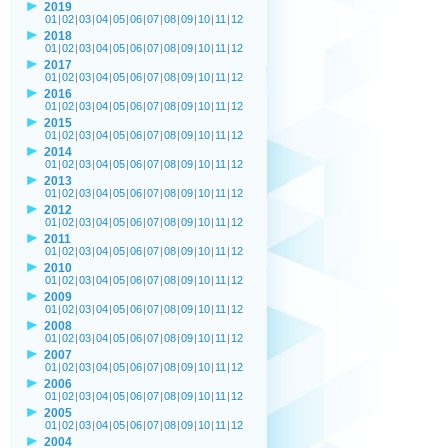
2019
01
|
02
|
03
|
04
|
05
|
06
|
07
|
08
|
09
|
10
|
11
|
12
2018
01
|
02
|
03
|
04
|
05
|
06
|
07
|
08
|
09
|
10
|
11
|
12
2017
01
|
02
|
03
|
04
|
05
|
06
|
07
|
08
|
09
|
10
|
11
|
12
2016
01
|
02
|
03
|
04
|
05
|
06
|
07
|
08
|
09
|
10
|
11
|
12
2015
01
|
02
|
03
|
04
|
05
|
06
|
07
|
08
|
09
|
10
|
11
|
12
2014
01
|
02
|
03
|
04
|
05
|
06
|
07
|
08
|
09
|
10
|
11
|
12
2013
01
|
02
|
03
|
04
|
05
|
06
|
07
|
08
|
09
|
10
|
11
|
12
2012
01
|
02
|
03
|
04
|
05
|
06
|
07
|
08
|
09
|
10
|
11
|
12
2011
01
|
02
|
03
|
04
|
05
|
06
|
07
|
08
|
09
|
10
|
11
|
12
2010
01
|
02
|
03
|
04
|
05
|
06
|
07
|
08
|
09
|
10
|
11
|
12
2009
01
|
02
|
03
|
04
|
05
|
06
|
07
|
08
|
09
|
10
|
11
|
12
2008
01
|
02
|
03
|
04
|
05
|
06
|
07
|
08
|
09
|
10
|
11
|
12
2007
01
|
02
|
03
|
04
|
05
|
06
|
07
|
08
|
09
|
10
|
11
|
12
2006
01
|
02
|
03
|
04
|
05
|
06
|
07
|
08
|
09
|
10
|
11
|
12
2005
01
|
02
|
03
|
04
|
05
|
06
|
07
|
08
|
09
|
10
|
11
|
12
2004