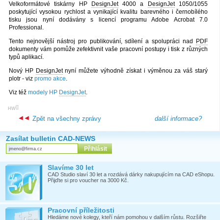
Velkoformátové tiskárny HP
DesignJet
4000 a
DesignJet
1050/1055
poskytující vysokou rychlost a vynikající kvalitu barevného i černobílého
tisku jsou nyní dodávány s licencí programu Adobe Acrobat 7.0
Professional.
Tento nejnovější nástroj pro publikování, sdílení a spolupráci nad
PDF
dokumenty vám pomůže zefektivnit vaše pracovní postupy i tisk z různých
typů aplikací.
Nový HP
DesignJet
nyní můžete výhodně získat i výměnou za váš starý
plotr - viz
promo akce
.
Viz též
modely HP
DesignJet
.
[
]
HW
Zpět na všechny zprávy
další informace?
Zasílat bulletin CAD-NEWS
Slavíme 30 let
CAD Studio slaví 30 let a rozdává dárky nakupujícím na CAD eShopu.
Přijďte si pro voucher na 3000 Kč.
Pracovní příležitosti
Hledáme nové kolegy, kteří nám pomohou v dalším růstu. Rozšiřte