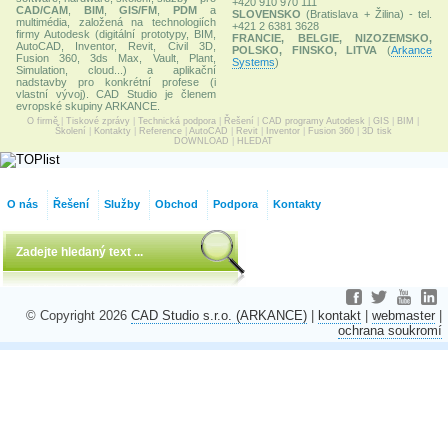
+420 910 970 111
CAD/CAM
,
BIM
,
GIS/FM
,
PDM
a
SLOVENSKO
(Bratislava + Žilina) - tel.
multimédia, založená na technologiích
+421 2 6381 3628
firmy Autodesk (digitální prototypy, BIM,
FRANCIE, BELGIE, NIZOZEMSKO,
AutoCAD, Inventor, Revit, Civil 3D,
POLSKO, FINSKO, LITVA
(
Arkance
Fusion 360, 3ds Max, Vault, Plant,
Systems
)
Simulation, cloud...) a aplikační
nadstavby pro konkrétní profese (i
vlastní vývoj). CAD Studio je členem
evropské skupiny ARKANCE.
O firmě
|
Tiskové zprávy
|
Technická podpora
|
Řešení
|
CAD programy Autodesk
|
GIS
|
BIM
|
Školení
|
Kontakty
|
Reference
|
AutoCAD
|
Revit
|
Inventor
|
Fusion 360
|
3D tisk
DOWNLOAD
|
HLEDAT
O nás
Řešení
Služby
Obchod
Podpora
Kontakty
© Copyright 2026
CAD Studio s.r.o. (ARKANCE)
|
kontakt
|
webmaster
|
ochrana soukromí