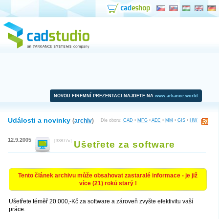
NOVOU FIREMNÍ PREZENTACI NAJDETE NA
www.arkance.world
Události a novinky
(
archiv
)
Dle oboru:
CAD
•
MFG
•
AEC
•
MM
•
GIS
•
HW
12.9.2005
[33877x]
Ušetřete za software
Tento článek archivu může obsahovat zastaralé informace - je již
více (21) roků starý !
Ušetřete téměř 20.000,-Kč za software a zároveň zvyšte efektivitu vaší
práce.