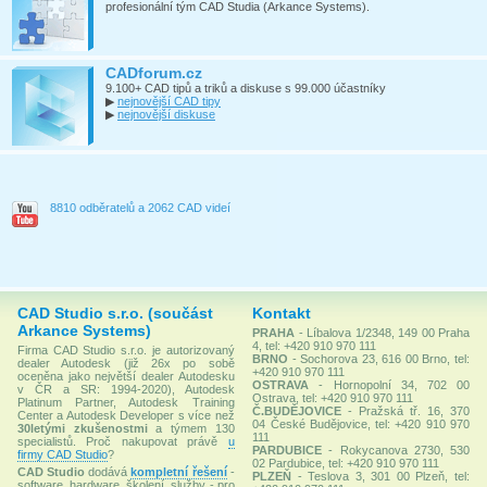
profesionální tým CAD Studia (Arkance Systems).
CADforum.cz
9.100+ CAD tipů a triků a diskuse s 99.000 účastníky
▶
nejnovější CAD tipy
▶
nejnovější diskuse
8810 odběratelů a 2062 CAD videí
CAD Studio s.r.o. (součást
Kontakt
Arkance Systems)
PRAHA
- Líbalova 1/2348, 149 00 Praha
4, tel: +420 910 970 111
Firma CAD Studio s.r.o. je autorizovaný
BRNO
- Sochorova 23, 616 00 Brno, tel:
dealer Autodesk (již 26x po sobě
+420 910 970 111
oceněna jako největší dealer Autodesku
OSTRAVA
- Hornopolní 34, 702 00
v ČR a SR: 1994-2020), Autodesk
Ostrava, tel: +420 910 970 111
Platinum Partner, Autodesk Training
Č.BUDĚJOVICE
- Pražská tř. 16, 370
Center a Autodesk Developer s více než
04 České Budějovice, tel: +420 910 970
30letými zkušenostmi
a týmem 130
111
specialistů. Proč nakupovat právě
u
PARDUBICE
- Rokycanova 2730, 530
firmy CAD Studio
?
02 Pardubice, tel: +420 910 970 111
CAD Studio
dodává
kompletní řešení
-
PLZEŇ
- Teslova 3, 301 00 Plzeň, tel:
software, hardware, školení, služby - pro