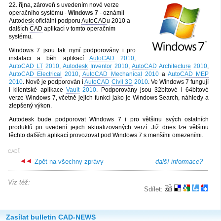
22. října, zároveň s uvedením nové verze
operačního systému -
Windows 7
- oznámil
Autodesk
oficiální podporu
AutoCAD
u 2010 a
dalších
CAD
aplikací v tomto operačním
systému.
Windows 7 jsou tak nyní podporovány i pro
instalaci a běh aplikací
AutoCAD
2010
,
AutoCAD LT
2010
,
Autodesk
Inventor
2010
,
AutoCAD Architecture
2010
,
AutoCAD Electrical
2010
,
AutoCAD Mechanical
2010
a
AutoCAD MEP
2010
. Nově je podporován i
AutoCAD
Civil 3D
2010
. Ve Windows 7 fungují
i klientské aplikace
Vault
2010
. Podporovány jsou 32bitové i 64bitové
verze Windows 7, včetně jejich funkcí jako je Windows Search, náhledy a
zlepšený výkon.
Autodesk
bude podporovat Windows 7 i pro většinu svých ostatních
produktů po uvedení jejich aktualizovaných verzí. Již dnes lze většinu
těchto dalších aplikací provozovat pod Windows 7 s menšími omezeními.
[
]
CAD
Zpět na všechny zprávy
další informace?
Viz též:
Sdílet:
Zasílat bulletin CAD-NEWS