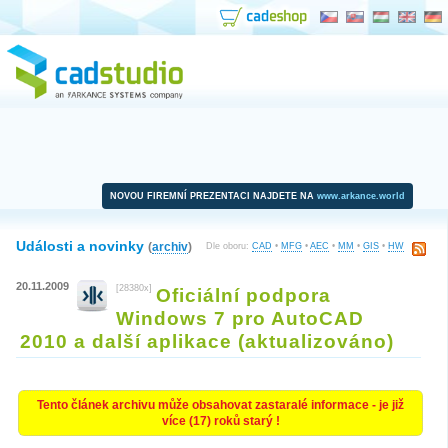
NOVOU FIREMNÍ PREZENTACI NAJDETE NA
www.arkance.world
Události a novinky
(
archiv
)
Dle oboru:
CAD
•
MFG
•
AEC
•
MM
•
GIS
•
HW
20.11.2009
[28380x]
Oficiální podpora
Windows 7 pro AutoCAD
2010 a další aplikace (aktualizováno)
Tento článek archivu může obsahovat zastaralé informace - je již
více (17) roků starý !