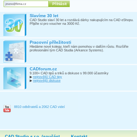
Slavíme 30 let
CAD Studio slaví 30 let a rozdává dárky nakupujícím na CAD eShopu.
Přijďte si pro voucher na 3000 Kč.
Pracovní příležitosti
Hledáme nové kolegy, kteří nám pomohou v dalším růstu. Rozšiřte
profesionální tým CAD Studia (Arkance Systems).
CADforum.cz
9.100+ CAD tipů a triků a diskuse s 99.000 účastníky
▶
nejnovější CAD tipy
▶
nejnovější diskuse
8810 odběratelů a 2062 CAD videí
CAD Studio s.r.o. (součást
Kontakt