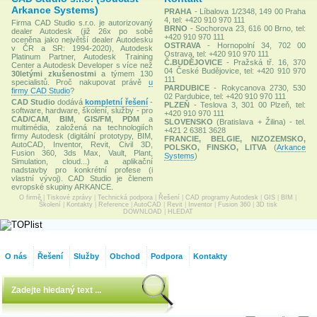
Arkance Systems)
PRAHA
- Líbalova 1/2348, 149 00 Praha
4, tel: +420 910 970 111
Firma CAD Studio s.r.o. je autorizovaný
BRNO
- Sochorova 23, 616 00 Brno, tel:
dealer Autodesk (již 26x po sobě
+420 910 970 111
oceněna jako největší dealer Autodesku
OSTRAVA
- Hornopolní 34, 702 00
v ČR a SR: 1994-2020), Autodesk
Ostrava, tel: +420 910 970 111
Platinum Partner, Autodesk Training
Č.BUDĚJOVICE
- Pražská tř. 16, 370
Center a Autodesk Developer s více než
04 České Budějovice, tel: +420 910 970
30letými zkušenostmi
a týmem 130
111
specialistů. Proč nakupovat právě
u
PARDUBICE
- Rokycanova 2730, 530
firmy CAD Studio
?
02 Pardubice, tel: +420 910 970 111
CAD Studio
dodává
kompletní řešení
-
PLZEŇ
- Teslova 3, 301 00 Plzeň, tel:
software, hardware, školení, služby - pro
+420 910 970 111
CAD/CAM
,
BIM
,
GIS/FM
,
PDM
a
SLOVENSKO
(Bratislava + Žilina) - tel.
multimédia, založená na technologiích
+421 2 6381 3628
firmy Autodesk (digitální prototypy, BIM,
FRANCIE, BELGIE, NIZOZEMSKO,
AutoCAD, Inventor, Revit, Civil 3D,
POLSKO, FINSKO, LITVA
(
Arkance
Fusion 360, 3ds Max, Vault, Plant,
Systems
)
Simulation, cloud...) a aplikační
nadstavby pro konkrétní profese (i
vlastní vývoj). CAD Studio je členem
evropské skupiny ARKANCE.
O firmě
|
Tiskové zprávy
|
Technická podpora
|
Řešení
|
CAD programy Autodesk
|
GIS
|
BIM
|
Školení
|
Kontakty
|
Reference
|
AutoCAD
|
Revit
|
Inventor
|
Fusion 360
|
3D tisk
DOWNLOAD
|
HLEDAT
O nás
Řešení
Služby
Obchod
Podpora
Kontakty