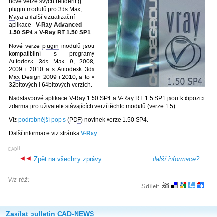
nové verze svých
render
ing
plugin
modulů pro
3ds Max
,
Maya
a další vizualizační
aplikace -
V-Ray Advanced
1.50 SP4
a
V-Ray RT 1.50 SP1
.
Nové verze
plugin
modulů jsou
kompatibilní s programy
Autodesk
3ds Max
9, 2008,
2009 i 2010 a s
Autodesk
3ds
Max
Design 2009 i 2010, a to v
32bitových i 64bitových verzích.
Nadstavbové aplikace V-Ray 1.50 SP4 a V-Ray RT 1.5 SP1 jsou k dipozici
zdarma
pro uživatele stávajících verzí těchto modulů (verze 1.5).
Viz
podrobnější popis
(
PDF
) novinek verze 1.50 SP4.
Další informace viz stránka
V-Ray
[
]
CAD
Zpět na všechny zprávy
další informace?
Viz též:
Sdílet:
Zasílat bulletin CAD-NEWS