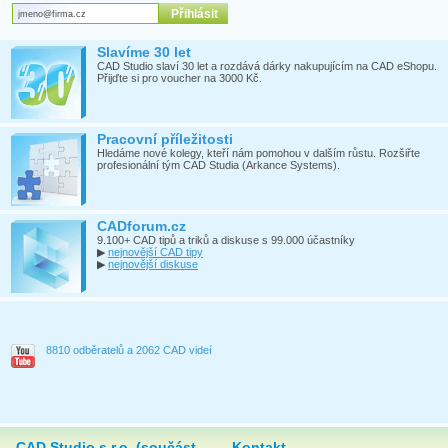
Slavíme 30 let
CAD Studio slaví 30 let a rozdává dárky nakupujícím na CAD eShopu.
Přijďte si pro voucher na 3000 Kč.
Pracovní příležitosti
Hledáme nové kolegy, kteří nám pomohou v dalším růstu. Rozšiřte
profesionální tým CAD Studia (Arkance Systems).
CADforum.cz
9.100+ CAD tipů a triků a diskuse s 99.000 účastníky
▶
nejnovější CAD tipy
▶
nejnovější diskuse
8810 odběratelů a 2062 CAD videí
CAD Studio s.r.o. (součást
Kontakt