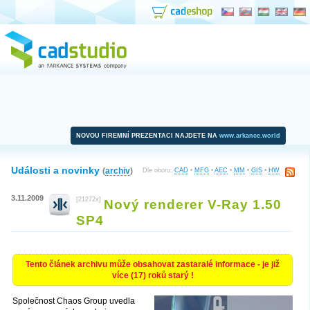
NOVOU FIREMNÍ PREZENTACI NAJDETE NA
www.arkance.world
Události a novinky
(
archiv
)
Dle oboru:
CAD
•
MFG
•
AEC
•
MM
•
GIS
•
HW
3.11.2009
[21272x]
Nový renderer V-Ray 1.50
SP4
Tento článek archivu může obsahovat zastaralé informace - je již
více (17) roků starý !
Společnost Chaos Group uvedla