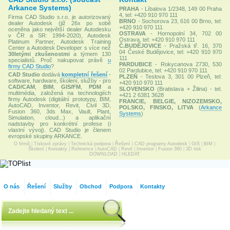
Arkance Systems)
PRAHA
- Líbalova 1/2348, 149 00 Praha
4, tel: +420 910 970 111
Firma CAD Studio s.r.o. je autorizovaný
BRNO
- Sochorova 23, 616 00 Brno, tel:
dealer Autodesk (již 26x po sobě
+420 910 970 111
oceněna jako největší dealer Autodesku
OSTRAVA
- Hornopolní 34, 702 00
v ČR a SR: 1994-2020), Autodesk
Ostrava, tel: +420 910 970 111
Platinum Partner, Autodesk Training
Č.BUDĚJOVICE
- Pražská tř. 16, 370
Center a Autodesk Developer s více než
04 České Budějovice, tel: +420 910 970
30letými zkušenostmi
a týmem 130
111
specialistů. Proč nakupovat právě
u
PARDUBICE
- Rokycanova 2730, 530
firmy CAD Studio
?
02 Pardubice, tel: +420 910 970 111
CAD Studio
dodává
kompletní řešení
-
PLZEŇ
- Teslova 3, 301 00 Plzeň, tel:
software, hardware, školení, služby - pro
+420 910 970 111
CAD/CAM
,
BIM
,
GIS/FM
,
PDM
a
SLOVENSKO
(Bratislava + Žilina) - tel.
multimédia, založená na technologiích
+421 2 6381 3628
firmy Autodesk (digitální prototypy, BIM,
FRANCIE, BELGIE, NIZOZEMSKO,
AutoCAD, Inventor, Revit, Civil 3D,
POLSKO, FINSKO, LITVA
(
Arkance
Fusion 360, 3ds Max, Vault, Plant,
Systems
)
Simulation, cloud...) a aplikační
nadstavby pro konkrétní profese (i
vlastní vývoj). CAD Studio je členem
evropské skupiny ARKANCE.
O firmě
|
Tiskové zprávy
|
Technická podpora
|
Řešení
|
CAD programy Autodesk
|
GIS
|
BIM
|
Školení
|
Kontakty
|
Reference
|
AutoCAD
|
Revit
|
Inventor
|
Fusion 360
|
3D tisk
DOWNLOAD
|
HLEDAT
O nás
Řešení
Služby
Obchod
Podpora
Kontakty