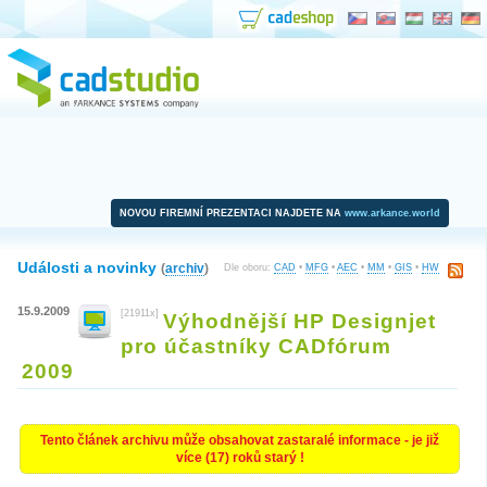
NOVOU FIREMNÍ PREZENTACI NAJDETE NA
www.arkance.world
Události a novinky
(
archiv
)
Dle oboru:
CAD
•
MFG
•
AEC
•
MM
•
GIS
•
HW
15.9.2009
[21911x]
Výhodnější HP Designjet
pro účastníky CADfórum
2009
Tento článek archivu může obsahovat zastaralé informace - je již
více (17) roků starý !