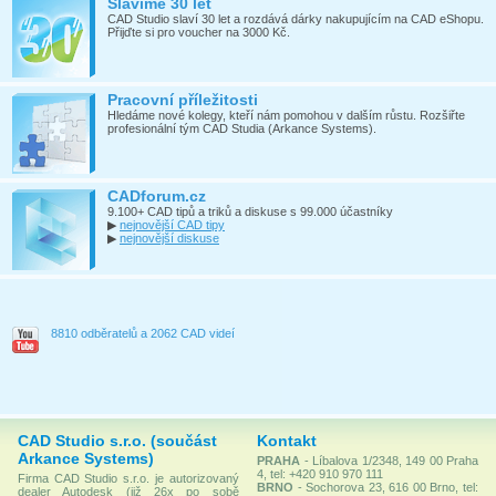
Slavíme 30 let
CAD Studio slaví 30 let a rozdává dárky nakupujícím na CAD eShopu.
Přijďte si pro voucher na 3000 Kč.
Pracovní příležitosti
Hledáme nové kolegy, kteří nám pomohou v dalším růstu. Rozšiřte
profesionální tým CAD Studia (Arkance Systems).
CADforum.cz
9.100+ CAD tipů a triků a diskuse s 99.000 účastníky
▶
nejnovější CAD tipy
▶
nejnovější diskuse
8810 odběratelů a 2062 CAD videí
CAD Studio s.r.o. (součást
Kontakt
Arkance Systems)
PRAHA
- Líbalova 1/2348, 149 00 Praha
4, tel: +420 910 970 111
Firma CAD Studio s.r.o. je autorizovaný
BRNO
- Sochorova 23, 616 00 Brno, tel:
dealer Autodesk (již 26x po sobě