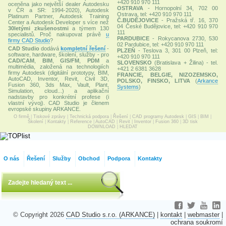
+420 910 970 111
oceněna jako největší dealer Autodesku
OSTRAVA
- Hornopolní 34, 702 00
v ČR a SR: 1994-2020), Autodesk
Ostrava, tel: +420 910 970 111
Platinum Partner, Autodesk Training
Č.BUDĚJOVICE
- Pražská tř. 16, 370
Center a Autodesk Developer s více než
04 České Budějovice, tel: +420 910 970
30letými zkušenostmi
a týmem 130
111
specialistů. Proč nakupovat právě
u
PARDUBICE
- Rokycanova 2730, 530
firmy CAD Studio
?
02 Pardubice, tel: +420 910 970 111
CAD Studio
dodává
kompletní řešení
-
PLZEŇ
- Teslova 3, 301 00 Plzeň, tel:
software, hardware, školení, služby - pro
+420 910 970 111
CAD/CAM
,
BIM
,
GIS/FM
,
PDM
a
SLOVENSKO
(Bratislava + Žilina) - tel.
multimédia, založená na technologiích
+421 2 6381 3628
firmy Autodesk (digitální prototypy, BIM,
FRANCIE, BELGIE, NIZOZEMSKO,
AutoCAD, Inventor, Revit, Civil 3D,
POLSKO, FINSKO, LITVA
(
Arkance
Fusion 360, 3ds Max, Vault, Plant,
Systems
)
Simulation, cloud...) a aplikační
nadstavby pro konkrétní profese (i
vlastní vývoj). CAD Studio je členem
evropské skupiny ARKANCE.
O firmě
|
Tiskové zprávy
|
Technická podpora
|
Řešení
|
CAD programy Autodesk
|
GIS
|
BIM
|
Školení
|
Kontakty
|
Reference
|
AutoCAD
|
Revit
|
Inventor
|
Fusion 360
|
3D tisk
DOWNLOAD
|
HLEDAT
O nás
Řešení
Služby
Obchod
Podpora
Kontakty
© Copyright 2026
CAD Studio s.r.o. (ARKANCE)
|
kontakt
|
webmaster
|
ochrana soukromí