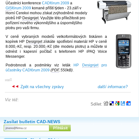
Účastníci konference
CADfórum 2009
a
GIS
fórum 2009
konané příští týden - 23.září v
Horní Cerekvi mohou získat zvýhodněné modely
plotrů HP
Designjet
. Využijte této příležitosti pro
pořízení nového výkonnějšího a úspornějšího
plotru pro vaši firmu.
V ceně vybraných modelů velkoformátových tiskáren a
kopírek HP
Designjet
získáte spotřební materiál HP v ceně
8.000,-Kč, resp. 20.000,-Kč (dle modelu plotru) a můžete si
odnést i kapesní počítač s telefonem HP iPAQ Voice
Messenger.
Podrobnosti a podmínky viz leták
HP
Designjet
pro
účastníky CADfórum 2009
(
PDF
, 550kB)
.
[
]
HW
Zpět na všechny zprávy
další informace?
Viz též:
Sdílet:
Zasílat bulletin CAD-NEWS