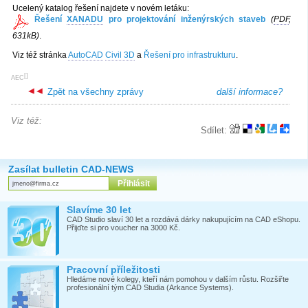
Ucelený katalog řešení najdete v novém letáku:
Řešení
XANADU
pro projektování inženýrských staveb
(
PDF
,
631kB)
.
Viz též stránka
AutoCAD
Civil 3D
a
Řešení pro infrastrukturu
.
[
]
AEC
Zpět na všechny zprávy
další informace?
Viz též:
Sdílet:
Zasílat bulletin CAD-NEWS
Slavíme 30 let
CAD Studio slaví 30 let a rozdává dárky nakupujícím na CAD eShopu.
Přijďte si pro voucher na 3000 Kč.
Pracovní příležitosti
Hledáme nové kolegy, kteří nám pomohou v dalším růstu. Rozšiřte
profesionální tým CAD Studia (Arkance Systems).