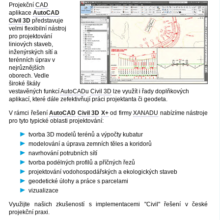
Projekční
CAD
aplikace
AutoCAD
Civil 3D
představuje
velmi flexibilní nástroj
pro projektování
liniových staveb,
inženýrských sítí a
terénních úprav v
nejrůznějších
oborech. Vedle
široké škály
vestavěných funkcí
AutoCAD
u
Civil 3D
lze využít i řady doplňkových
aplikací, které dále zefektivňují práci projektanta či geodeta.
V rámci řešení
AutoCAD
Civil 3D
X+
od firmy
XANADU
nabízíme nástroje
pro tyto typické oblasti projektování:
tvorba 3D modelů terénů a výpočty kubatur
modelování a úprava zemních těles a koridorů
navrhování potrubních sítí
tvorba podélných profilů a příčných řezů
projektování vodohospodářských a ekologických staveb
geodetické úlohy a práce s parcelami
vizualizace
Využijte našich zkušeností s implementacemi "Civil" řešení v české
projekční praxi.