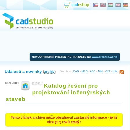
NOVOU FIREMNÍ PREZENTACI NAJDETE NA
www.arkance.world
Události a novinky
(
archiv
)
Dle oboru:
CAD
•
MFG
•
AEC
•
MM
•
GIS
•
HW
18.9.2009
[21296x]
Katalog řešení pro
projektování inženýrských
staveb
Tento článek archivu může obsahovat zastaralé informace - je již
více (17) roků starý !