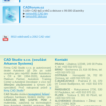
CADforum.cz
9.100+ CAD tipů a triků a diskuse s 99.000 účastníky
▶
nejnovější CAD tipy
▶
nejnovější diskuse
8810 odběratelů a 2062 CAD videí
CAD Studio s.r.o. (součást
Kontakt
Arkance Systems)
PRAHA
- Líbalova 1/2348, 149 00 Praha
4, tel: +420 910 970 111
Firma CAD Studio s.r.o. je autorizovaný
BRNO
- Sochorova 23, 616 00 Brno, tel:
dealer Autodesk (již 26x po sobě
+420 910 970 111
oceněna jako největší dealer Autodesku
OSTRAVA
- Hornopolní 34, 702 00
v ČR a SR: 1994-2020), Autodesk
Ostrava, tel: +420 910 970 111
Platinum Partner, Autodesk Training
Č.BUDĚJOVICE
- Pražská tř. 16, 370
Center a Autodesk Developer s více než
04 České Budějovice, tel: +420 910 970
30letými zkušenostmi
a týmem 130
111
specialistů. Proč nakupovat právě
u
PARDUBICE
- Rokycanova 2730, 530
firmy CAD Studio
?
02 Pardubice, tel: +420 910 970 111
CAD Studio
dodává
kompletní řešení
-
PLZEŇ
- Teslova 3, 301 00 Plzeň, tel:
software, hardware, školení, služby - pro
+420 910 970 111
CAD/CAM
,
BIM
,
GIS/FM
,
PDM
a
SLOVENSKO
(Bratislava + Žilina) - tel.
multimédia, založená na technologiích
+421 2 6381 3628
firmy Autodesk (digitální prototypy, BIM,