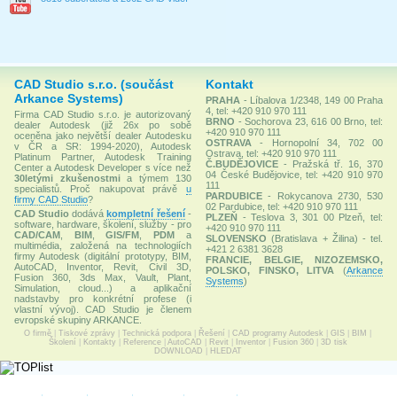
CAD Studio s.r.o. (součást
Kontakt
Arkance Systems)
PRAHA
- Líbalova 1/2348, 149 00 Praha
4, tel: +420 910 970 111
Firma CAD Studio s.r.o. je autorizovaný
BRNO
- Sochorova 23, 616 00 Brno, tel:
dealer Autodesk (již 26x po sobě
+420 910 970 111
oceněna jako největší dealer Autodesku
OSTRAVA
- Hornopolní 34, 702 00
v ČR a SR: 1994-2020), Autodesk
Ostrava, tel: +420 910 970 111
Platinum Partner, Autodesk Training
Č.BUDĚJOVICE
- Pražská tř. 16, 370
Center a Autodesk Developer s více než
04 České Budějovice, tel: +420 910 970
30letými zkušenostmi
a týmem 130
111
specialistů. Proč nakupovat právě
u
PARDUBICE
- Rokycanova 2730, 530
firmy CAD Studio
?
02 Pardubice, tel: +420 910 970 111
CAD Studio
dodává
kompletní řešení
-
PLZEŇ
- Teslova 3, 301 00 Plzeň, tel:
software, hardware, školení, služby - pro
+420 910 970 111
CAD/CAM
,
BIM
,
GIS/FM
,
PDM
a
SLOVENSKO
(Bratislava + Žilina) - tel.
multimédia, založená na technologiích
+421 2 6381 3628
firmy Autodesk (digitální prototypy, BIM,
FRANCIE, BELGIE, NIZOZEMSKO,
AutoCAD, Inventor, Revit, Civil 3D,
POLSKO, FINSKO, LITVA
(
Arkance
Fusion 360, 3ds Max, Vault, Plant,
Systems
)
Simulation, cloud...) a aplikační
nadstavby pro konkrétní profese (i
vlastní vývoj). CAD Studio je členem
evropské skupiny ARKANCE.
O firmě
|
Tiskové zprávy
|
Technická podpora
|
Řešení
|
CAD programy Autodesk
|
GIS
|
BIM
|
Školení
|
Kontakty
|
Reference
|
AutoCAD
|
Revit
|
Inventor
|
Fusion 360
|
3D tisk
DOWNLOAD
|
HLEDAT