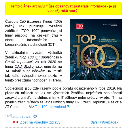
Tento článek archivu může obsahovat zastaralé informace - je již
více (6) roků starý !
Časopis
CIO Business World
(IDG)
každý rok publikuje rozsáhlý
žebříček "TOP 100" porovnávající
firmy působící na českém trhu v
oboru informačních a
komunikačních technologií (
ICT
).
V aktuálním vydání výsledků
žebříčku "
Top 100
ICT
společností v
České republice
" za rok 2020 se
firma
CAD Studio
s.r.o. umístila na
34. místě
a po loňském 36. místě
tak dále vylepšila svou pozici v
tomto prestižním hodnocení IT firem.
Společnosti jsou zde řazeny podle obratu dosaženého v roce 2019. Na
předních místech se tak ve výsledcích žebříčku největších společností
zpravidla umisťují distribuční firmy, IT eShopy nebo světoví výrobci IT - na
prvních třech místech se letos umístily firmy O2 Czech Republic, Alza.cz a
AT Computers. Viz
Top 100 - download
.
[
]
CAD
diskuze k článku
Zpět na všechny zprávy
další informace?