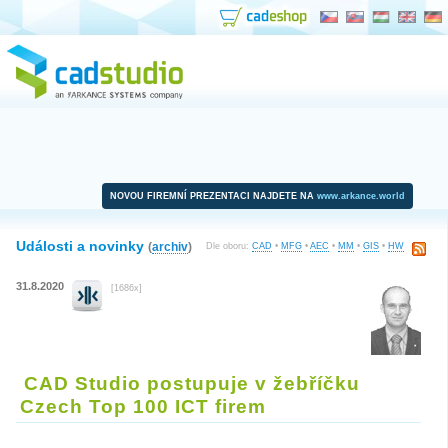
NOVOU FIREMNÍ PREZENTACI NAJDETE NA
www.arkance.world
Události a novinky
(
archiv
)
Dle oboru:
CAD
•
MFG
•
AEC
•
MM
•
GIS
•
HW
31.8.2020
[1686x]
CAD Studio postupuje v žebříčku
Czech Top 100 ICT firem