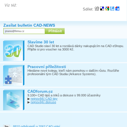
Viz též:
Sdílet:
Zasílat bulletin CAD-NEWS
Slavíme 30 let
CAD Studio slaví 30 let a rozdává dárky nakupujícím na CAD eShopu.
Přijďte si pro voucher na 3000 Kč.
Pracovní příležitosti
Hledáme nové kolegy, kteří nám pomohou v dalším růstu. Rozšiřte
profesionální tým CAD Studia (Arkance Systems).
CADforum.cz
9.100+ CAD tipů a triků a diskuse s 99.000 účastníky
▶
nejnovější CAD tipy
▶
nejnovější diskuse
8810 odběratelů a 2062 CAD videí