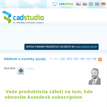
NOVOU FIREMNÍ PREZENTACI NAJDETE NA
www.arkance.world
Události a novinky
(
archiv
)
Dle oboru:
CAD
•
MFG
•
AEC
•
MM
•
GIS
•
HW
26.8.2020
[1729x]
Vaše produktivita záleží na tom, kde
obnovíte Autodesk subscription