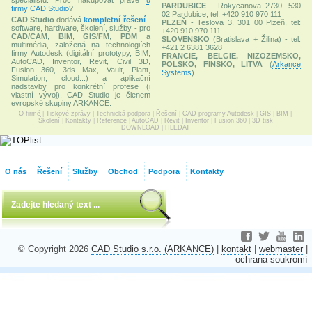
PARDUBICE
- Rokycanova 2730, 530
firmy CAD Studio
?
02 Pardubice, tel: +420 910 970 111
CAD Studio
dodává
kompletní řešení
-
PLZEŇ
- Teslova 3, 301 00 Plzeň, tel:
software, hardware, školení, služby - pro
+420 910 970 111
CAD/CAM
,
BIM
,
GIS/FM
,
PDM
a
SLOVENSKO
(Bratislava + Žilina) - tel.
multimédia, založená na technologiích
+421 2 6381 3628
firmy Autodesk (digitální prototypy, BIM,
FRANCIE, BELGIE, NIZOZEMSKO,
AutoCAD, Inventor, Revit, Civil 3D,
POLSKO, FINSKO, LITVA
(
Arkance
Fusion 360, 3ds Max, Vault, Plant,
Systems
)
Simulation, cloud...) a aplikační
nadstavby pro konkrétní profese (i
vlastní vývoj). CAD Studio je členem
evropské skupiny ARKANCE.
O firmě
|
Tiskové zprávy
|
Technická podpora
|
Řešení
|
CAD programy Autodesk
|
GIS
|
BIM
|
Školení
|
Kontakty
|
Reference
|
AutoCAD
|
Revit
|
Inventor
|
Fusion 360
|
3D tisk
DOWNLOAD
|
HLEDAT
O nás
Řešení
Služby
Obchod
Podpora
Kontakty
© Copyright 2026
CAD Studio s.r.o. (ARKANCE)
|
kontakt
|
webmaster
|
ochrana soukromí