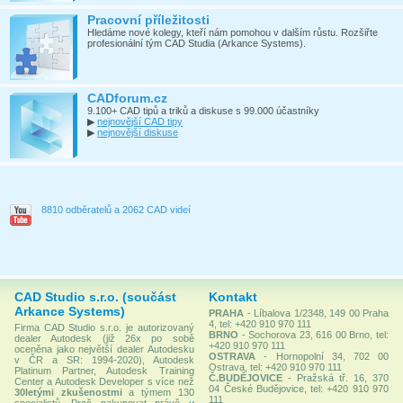
Pracovní příležitosti
Hledáme nové kolegy, kteří nám pomohou v dalším růstu. Rozšiřte
profesionální tým CAD Studia (Arkance Systems).
CADforum.cz
9.100+ CAD tipů a triků a diskuse s 99.000 účastníky
▶
nejnovější CAD tipy
▶
nejnovější diskuse
8810 odběratelů a 2062 CAD videí
CAD Studio s.r.o. (součást
Kontakt
Arkance Systems)
PRAHA
- Líbalova 1/2348, 149 00 Praha
4, tel: +420 910 970 111
Firma CAD Studio s.r.o. je autorizovaný
BRNO
- Sochorova 23, 616 00 Brno, tel:
dealer Autodesk (již 26x po sobě
+420 910 970 111
oceněna jako největší dealer Autodesku
OSTRAVA
- Hornopolní 34, 702 00
v ČR a SR: 1994-2020), Autodesk
Ostrava, tel: +420 910 970 111
Platinum Partner, Autodesk Training
Č.BUDĚJOVICE
- Pražská tř. 16, 370
Center a Autodesk Developer s více než
04 České Budějovice, tel: +420 910 970
30letými zkušenostmi
a týmem 130
111
specialistů. Proč nakupovat právě
u