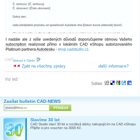
I nadále ale z výše uvedených důvodů doporučujeme obnovu Vašeho
subscription
realizovat přímo v lokálním
CAD
eShopu autorizovaného
Platinum partnera
Autodesk
u -
shop.cadstudio.cz
.
[
]
CAD
diskuze k článku
Zpět na všechny zprávy
další informace?
Viz též:
Sdílet:
Zasílat bulletin CAD-NEWS
Slavíme 30 let
CAD Studio slaví 30 let a rozdává dárky nakupujícím na CAD eShopu.
Přijďte si pro voucher na 3000 Kč.