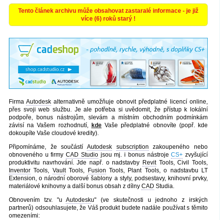
Tento článek archivu může obsahovat zastaralé informace - je již
více (6) roků starý !
Firma
Autodesk
alternativně umožňuje obnovit předplatné licencí online,
přes svoji web službu. Je ale potřeba si uvědomit, že přístup k lokální
podpoře, bonus nástrojům, slevám a místním obchodním podmínkám
závisí na Vašem rozhodnutí,
kde
Vaše předplatné obnovíte (popř. kde
dokoupíte Vaše cloudové kredity).
Připomínáme, že součástí
Autodesk
subscription
zakoupeného nebo
obnoveného u firmy
CAD Studio
jsou mj. i bonus nástroje
CS+
zvyšující
produktivitu navrhování. Jde např. o nadstavby
Revit
Tools, Civil Tools,
Inventor
Tools,
Vault
Tools,
Fusion
Tools, Plant Tools, o nadstavbu LT
Extension, o národní oborové šablony a styly, podsestavy, knihovní prvky,
materiálové knihovny a další bonus obsah z dílny
CAD
Studia.
Obnovením tzv. "u
Autodesk
u" (ve skutečnosti u jednoho z irských
partnerů) odsouhlasujete, že Váš produkt budete nadále používat s těmito
omezeními: