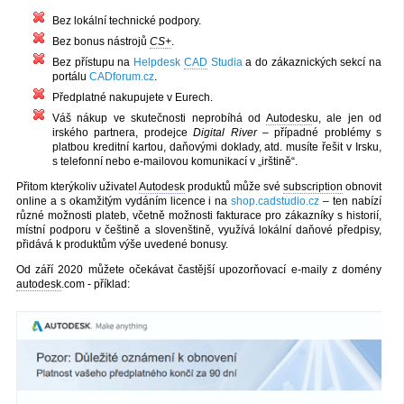
Bez lokální technické podpory.
Bez bonus nástrojů
CS+
.
Bez přístupu na
Helpdesk
CAD
Studia
a do zákaznických sekcí na
portálu
CADforum.cz
.
Předplatné nakupujete v Eurech.
Váš nákup ve skutečnosti neprobíhá od
Autodesk
u, ale jen od
irského partnera, prodejce
Digital River
– případné problémy s
platbou kreditní kartou, daňovými doklady, atd. musíte řešit v Irsku,
s telefonní nebo e-mailovou komunikací v „irštině“.
Přitom kterýkoliv uživatel
Autodesk
produktů může své
subscription
obnovit
online a s okamžitým vydáním licence i na
shop.cadstudio.cz
– ten nabízí
různé možnosti plateb, včetně možnosti fakturace pro zákazníky s historií,
místní podporu v češtině a slovenštině, využívá lokální daňové předpisy,
přidává k produktům výše uvedené bonusy.
Od září 2020 můžete očekávat častější upozorňovací e-maily z domény
autodesk
.com - příklad: