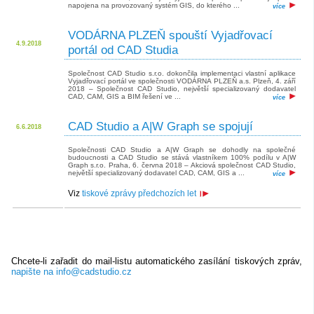
napojena na provozovaný systém GIS, do kterého ...
více
VODÁRNA PLZEŇ spouští Vyjadřovací
4.9.2018
portál od CAD Studia
Společnost CAD Studio s.r.o. dokončila implementaci vlastní aplikace
Vyjadřovací portál ve společnosti VODÁRNA PLZEŇ a.s. Plzeň, 4. září
2018 – Společnost CAD Studio, největší specializovaný dodavatel
CAD, CAM, GIS a BIM řešení ve ...
více
CAD Studio a A|W Graph se spojují
6.6.2018
Společnosti CAD Studio a A|W Graph se dohodly na společné
budoucnosti a CAD Studio se stává vlastníkem 100% podílu v A|W
Graph s.r.o. Praha, 6. června 2018 – Akciová společnost CAD Studio,
největší specializovaný dodavatel CAD, CAM, GIS a ...
více
Viz
tiskové zprávy předchozích let
Chcete-li zařadit do mail-listu automatického zasílání tiskových zpráv,
napište na info@cadstudio.cz