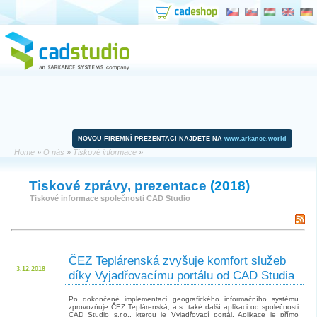
NOVOU FIREMNÍ PREZENTACI NAJDETE NA
www.arkance.world
Home
»
O nás
»
Tiskové informace
»
Tiskové zprávy, prezentace
(2018)
Tiskové informace společnosti CAD Studio
ČEZ Teplárenská zvyšuje komfort služeb
3.12.2018
díky Vyjadřovacímu portálu od CAD Studia
Po dokončené implementaci geografického informačního systému
zprovozňuje ČEZ Teplárenská, a.s. také další aplikaci od společnosti
CAD Studio s.r.o., kterou je Vyjadřovací portál. Aplikace je přímo