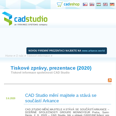
NOVOU FIREMNÍ PREZENTACI NAJDETE NA
www.arkance.world
Home
»
O nás
»
Tiskové informace
»
Tiskové zprávy, prezentace
(2020)
Tiskové informace společnosti CAD Studio
CAD Studio mění majitele a stává se
3.6.2020
součástí Arkance
CAD STUDIO MĚNÍ MAJITELE A STÁVÁ SE SOUČÁSTÍ ARKANCE –
DCEŘINÉ SPOLEČNOSTI GROUPE MONNOYEUR Praha, Saint-
Denis, 2. 6. 2020 – CAD Studio, lídr v oblasti CAD/CAM řešení pro