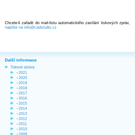
Chcete-li zařadit do mail-listu automatického zasílání tiskových zpráv,
napište na info@cadstudio.cz
Další informace
Tiskové zprávy
-
2021
-
2020
-
2019
-
2018
-
2017
-
2016
-
2015
-
2014
-
2013
-
2012
-
2011
-
2010
-
2009