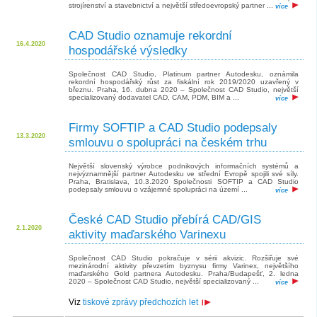
strojírenství a stavebnictví a největší středoevropský partner ...
více
CAD Studio oznamuje rekordní
16.4.2020
hospodářské výsledky
Společnost CAD Studio, Platinum partner Autodesku, oznámila
rekordní hospodářský růst za fiskální rok 2019/2020 uzavřený v
březnu. Praha, 16. dubna 2020 – Společnost CAD Studio, největší
specializovaný dodavatel CAD, CAM, PDM, BIM a ...
více
Firmy SOFTIP a CAD Studio podepsaly
13.3.2020
smlouvu o spolupráci na českém trhu
Největší slovenský výrobce podnikových informačních systémů a
nejvýznamnější partner Autodesku ve střední Evropě spojili své síly.
Praha, Bratislava, 10.3.2020 Společnosti SOFTIP a CAD Studio
podepsaly smlouvu o vzájemné spolupráci na území ...
více
České CAD Studio přebírá CAD/GIS
2.1.2020
aktivity maďarského Varinexu
Společnost CAD Studio pokračuje v sérii akvizic. Rozšiřuje své
mezinárodní aktivity převzetím byznysu firmy Varinex, největšího
maďarského Gold partnera Autodesku. Praha/Budapešť, 2. ledna
2020 – Společnost CAD Studio, největší specializovaný ...
více
Viz
tiskové zprávy předchozích let