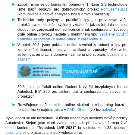
Zapojili jsme se do komunitní pomoci v IT. Naše
GIS
technologie
jsme např. poskytli pro dobrovolnický projekt
PomuzemeSi.cz
(komunikace a datová analýza v boji s virovou nákazou).
Technické rady, pokyny a praktické tipy jak provozovat vaše
projekční a konstrukční systémy vzdáleně, jak sdílet data pomocí
cloudu, jak zprovoznit domácí licence a jak spolupráci přizpůsobit
čistě online provozu najdete v souhrnném tipu
Vzdálené využití
software
Autodesk
- z home-office, z karantény
.
V pátek 20.3. jsme pořádali online seminář s radami a tipy pro
zprovoznění licencí, nastavení aplikací a způsoby efektivního
sdílení dat při práci z domova - zejména pro strojaře.
Vyžádejte si
záznam
.
30.3. jsme pořádali online školení k využití bezplatných licencí
Autodesk
BIM
360 pro sdílení dat a spolupráci na stavebních
projektech.
Rozšiřujeme naši nabídku online školení a e-Learning kurzů -
aktuální kurzy najdete
zde
a v
CAD
eShopu
(viz též
nabídka
).
Vývoj oboru se ale nezastavil. V těchto dnech byly uvedeny nové produkty
Autodesk
u. Stejně jako vloni zveme na jejich představení formou živé
online konference "
Autodesk
LIVE 2021
", ta se letos koná
28. dubna
-
registrujte se
pro účast a přístup k videoarchivu.