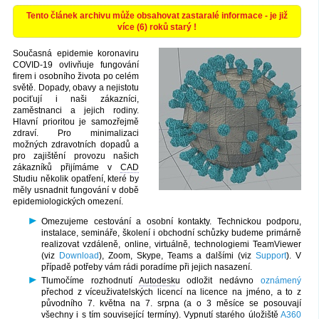
Tento článek archivu může obsahovat zastaralé informace - je již
více (6) roků starý !
Současná epidemie koronaviru
COVID-19 ovlivňuje fungování
firem i osobního života po celém
světě. Dopady, obavy a nejistotu
pociťují i naši zákazníci,
zaměstnanci a jejich rodiny.
Hlavní prioritou je samozřejmě
zdraví. Pro minimalizaci
možných zdravotních dopadů a
pro zajištění provozu našich
zákazníků přijímáme v
CAD
Studiu několik opatření, které by
měly usnadnit fungování v době
epidemiologických omezení.
Omezujeme cestování a osobní kontakty. Technickou podporu,
instalace, semináře, školení i obchodní schůzky budeme primárně
realizovat vzdáleně, online, virtuálně, technologiemi TeamViewer
(viz
Download
), Zoom, Skype, Teams a dalšími (viz
Support
). V
případě potřeby vám rádi poradíme při jejich nasazení.
Tlumočíme rozhodnutí
Autodesk
u odložit nedávno
oznámený
přechod z víceuživatelských licencí na licence na jméno, a to z
původního 7. května na 7. srpna (a o 3 měsíce se posouvají
všechny i s tím související termíny). Vypnutí starého úložiště
A360