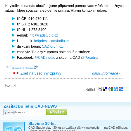
Kdykoliv se na nás obraťte, jsme připraveni pomoci vám v řešení obtížných
situací, které současná epidemie přináší. Hlavní kontaktní údaje:
tlf. ČR: 910 970 111
tlf. SR: 2 6381 3628
tlf. HU: 1 273 3400
e-mail:
info@cadstudio.cz
Helpdesk:
helpdesk.cadstudio.cz
diskuzní fórum:
CADforum.cz
chat: viz "Dotazy?" vpravo dole na této stránce
Facebook:
@CADstudio
a skupina
CAD
@Poradna
[
]
CAD
diskuze k článku
Zpět na všechny zprávy
další informace?
Viz též:
Sdílet:
Zasílat bulletin CAD-NEWS
Slavíme 30 let
CAD Studio slaví 30 let a rozdává dárky nakupujícím na CAD eShopu.
Přijďte si pro voucher na 3000 Kč.