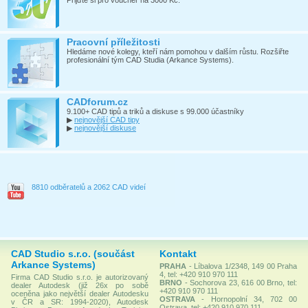
Pracovní příležitosti
Hledáme nové kolegy, kteří nám pomohou v dalším růstu. Rozšiřte
profesionální tým CAD Studia (Arkance Systems).
CADforum.cz
9.100+ CAD tipů a triků a diskuse s 99.000 účastníky
▶
nejnovější CAD tipy
▶
nejnovější diskuse
8810 odběratelů a 2062 CAD videí
CAD Studio s.r.o. (součást
Kontakt
Arkance Systems)
PRAHA
- Líbalova 1/2348, 149 00 Praha
4, tel: +420 910 970 111
Firma CAD Studio s.r.o. je autorizovaný
BRNO
- Sochorova 23, 616 00 Brno, tel:
dealer Autodesk (již 26x po sobě
+420 910 970 111
oceněna jako největší dealer Autodesku
OSTRAVA
- Hornopolní 34, 702 00
v ČR a SR: 1994-2020), Autodesk
Ostrava, tel: +420 910 970 111