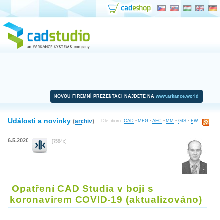
NOVOU FIREMNÍ PREZENTACI NAJDETE NA
www.arkance.world
Události a novinky
(
archiv
)
Dle oboru:
CAD
•
MFG
•
AEC
•
MM
•
GIS
•
HW
6.5.2020
[7584x]
Opatření CAD Studia v boji s
koronavirem COVID-19 (aktualizováno)