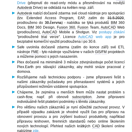
Drive
(přepnutí do read-only módu a přesměrování na novější
Autodesk
Drive) se odkládá na květen resp. září.
Autodesk
nabízí dočasně zdarma své cloud nástroje pro spolupráci
(tzv. Extended Access Program, EAP, zatím do
31.5.2020
,
prodlouženo do
30.června
) - nabídka se týká produktů
BIM
360
Docs,
BIM
360 Design,
Fusion 360
,
Fusion
Team,
AutoCAD
Web
(prodlouženo),
AutoCAD
Mobile a Shotgun. Viz
postupy získání
"prodloužené
trial
verze". Licence
AutoCAD
web app
je pro
bezplatné komerční využití prodloužena i po 30.6.
Safe uvolnila dočasně zdarma (zatím do konce září) své ETL
nástroje
FME
- tyto nástroje využíváme v našich
GIS
/
FM
projektech
a můžeme pomoci s jejich nasazením.
Plex dočasně na minimálně 3 měsíce zdvojnásobuje počet licencí
Plex.Earth pro stávající zákazníky, aby mohli snáze pracovat z
domova.
Rozšiřujeme naši technickou podporu - jsme připraveni řešit s
našimi zákazníky požadavky pro přenastavení systémů a jejich
přizpůsobení režimům vzdálené spolupráce.
Chápeme, že zejména u menších firem může nastat problém s
cash-
flow
, např. při obnově
subscription
. Jsme připraveni
individuálně řešit platební podmínky s těmito zákazníky.
Pro většinu našich zákazníků je nyní důležité zachovat provoz. V
případě výpadku zakázek je vhodné využít čas pro přípravu na
obnovení provozu a pro zvýšení budoucí produktivity, například
přípravou knihoven, firemních standardů nebo online školením
nových technologií. Přehled našich krátkých
CAD
školení online
nabízíme
zde
.