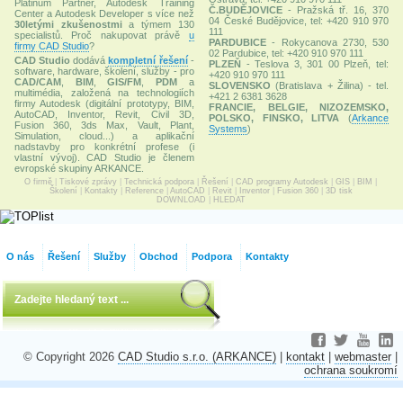
Platinum Partner, Autodesk Training
Č.BUDĚJOVICE
- Pražská tř. 16, 370
Center a Autodesk Developer s více než
04 České Budějovice, tel: +420 910 970
30letými zkušenostmi
a týmem 130
111
specialistů. Proč nakupovat právě
u
PARDUBICE
- Rokycanova 2730, 530
firmy CAD Studio
?
02 Pardubice, tel: +420 910 970 111
CAD Studio
dodává
kompletní řešení
-
PLZEŇ
- Teslova 3, 301 00 Plzeň, tel:
software, hardware, školení, služby - pro
+420 910 970 111
CAD/CAM
,
BIM
,
GIS/FM
,
PDM
a
SLOVENSKO
(Bratislava + Žilina) - tel.
multimédia, založená na technologiích
+421 2 6381 3628
firmy Autodesk (digitální prototypy, BIM,
FRANCIE, BELGIE, NIZOZEMSKO,
AutoCAD, Inventor, Revit, Civil 3D,
POLSKO, FINSKO, LITVA
(
Arkance
Fusion 360, 3ds Max, Vault, Plant,
Systems
)
Simulation, cloud...) a aplikační
nadstavby pro konkrétní profese (i
vlastní vývoj). CAD Studio je členem
evropské skupiny ARKANCE.
O firmě
|
Tiskové zprávy
|
Technická podpora
|
Řešení
|
CAD programy Autodesk
|
GIS
|
BIM
|
Školení
|
Kontakty
|
Reference
|
AutoCAD
|
Revit
|
Inventor
|
Fusion 360
|
3D tisk
DOWNLOAD
|
HLEDAT
O nás
Řešení
Služby
Obchod
Podpora
Kontakty
© Copyright 2026
CAD Studio s.r.o. (ARKANCE)
|
kontakt
|
webmaster
|
ochrana soukromí