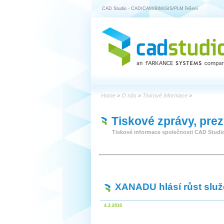
CAD Studio - CAD/CAM/BIM/GIS/PLM řešení
Home
»
O nás
»
Tiskové informace
»
Tiskové zprávy, pre
Tiskové informace společnosti CAD Studi
XANADU hlásí růst služe
4.2.2010