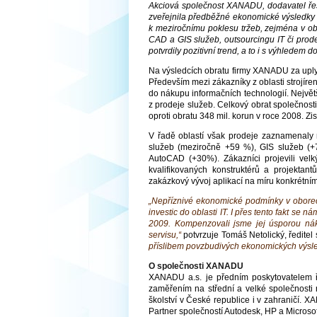
Akciová společnost XANADU, dodavatel řeše
zveřejnila předběžné ekonomické výsledky 
k meziročnímu poklesu tržeb, zejména v ob
CAD a GIS služeb, outsourcingu IT či pro
potvrdily pozitivní trend, a to i s výhledem 
Na výsledcích obratu firmy XANADU za uply
Především mezi zákazníky z oblasti strojíren
do nákupu informačních technologií. Největ
z prodeje služeb. Celkový obrat společnos
oproti obratu 348 mil. korun v roce 2008. Zi
V řadě oblastí však prodeje zaznamenaly r
služeb (meziročně +59 %), GIS služeb (+7
AutoCAD (+30%). Zákazníci projevili velk
kvalifikovaných konstruktérů a projektant
zakázkový vývoj aplikací na míru konkrétní
„Nepříznivé ekonomické podmínky v oborech
investic do oblasti IT. I přes tento fakt se
2009. Kompenzovali jsme jej úsporou nákl
servisu,“
potvrzuje Tomáš Netolický, ředite
příslibem povzbudivých ekonomických výsle
O společnosti XANADU
XANADU a.s. je předním poskytovatelem ře
zaměřením na střední a velké společnosti
školství v České republice i v zahraničí.
Partner společností Autodesk, HP a Microsof