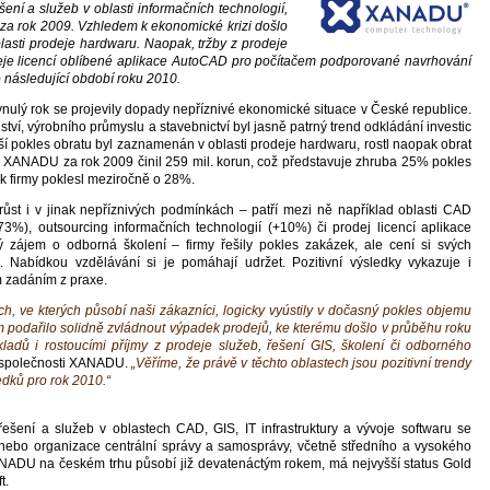
ní a služeb v oblasti informačních technologií,
za rok 2009. Vzhledem k ekonomické krizi došlo
lasti prodeje hardwaru. Naopak, tržby z prodeje
deje licencí oblíbené aplikace AutoCAD pro počítačem podporované navrhování
do následující období roku 2010.
nulý rok se projevily dopady nepříznivé ekonomické situace v České republice.
ství, výrobního průmyslu a stavebnictví byl jasně patrný trend odkládání investic
ší pokles obratu byl zaznamenán v oblasti prodeje hardwaru, rostl naopak obrat
ti XANADU za rok 2009 činil 259 mil. korun, což představuje zhruba 25% pokles
sk firmy poklesl meziročně o 28%.
ůst i v jinak nepříznivých podmínkách – patří mezi ně například oblasti CAD
3%), outsourcing informačních technologií (+10%) či prodej licencí aplikace
ý zájem o odborná školení – firmy řešily pokles zakázek, ale cení si svých
ů. Nabídkou vzdělávání si je pomáhají udržet. Pozitivní výsledky vykazuje i
m zadáním z praxe.
, ve kterých působí naši zákazníci, logicky vyústily v dočasný pokles objemu
 nám podařilo solidně zvládnout výpadek prodejů, ke kterému došlo v průběhu roku
adů i rostoucími příjmy z prodeje služeb, řešení GIS, školení či odborného
l společnosti XANADU.
„Věříme, že právě v těchto oblastech jsou pozitivní trendy
dků pro rok 2010.“
šení a služeb v oblastech CAD, GIS, IT infrastruktury a vývoje softwaru se
 nebo organizace centrální správy a samosprávy, včetně středního a vysokého
 XANADU na českém trhu působí již devatenáctým rokem, má nejvyšší status Gold
t.