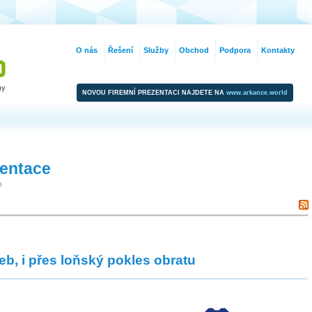
O nás
Řešení
Služby
Obchod
Podpora
Kontakty
NOVOU FIREMNÍ PREZENTACI NAJDETE NA
www.arkance.world
zentace
o
b, i přes loňský pokles obratu