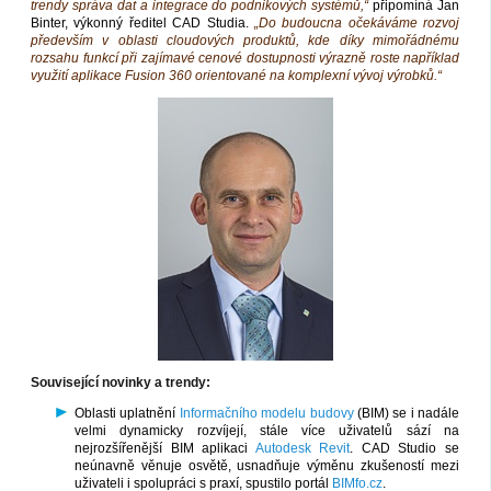
trendy správa dat a integrace do podnikových systémů,“
připomíná Jan
Binter, výkonný ředitel CAD Studia.
„Do budoucna očekáváme rozvoj
především v oblasti cloudových produktů, kde díky mimořádnému
rozsahu funkcí při zajímavé cenové dostupnosti výrazně roste například
využití aplikace Fusion 360 orientované na komplexní vývoj výrobků.“
Související novinky a trendy:
Oblasti uplatnění
Informačního modelu budovy
(BIM) se i nadále
velmi dynamicky rozvíjejí, stále více uživatelů sází na
nejrozšířenější BIM aplikaci
Autodesk Revit
. CAD Studio se
neúnavně věnuje osvětě, usnadňuje výměnu zkušeností mezi
uživateli i spolupráci s praxí, spustilo portál
BIMfo.cz
.