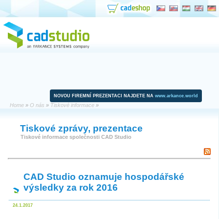
NOVOU FIREMNÍ PREZENTACI NAJDETE NA
www.arkance.world
Home
»
O nás
»
Tiskové informace
»
Tiskové zprávy, prezentace
Tiskové informace společnosti CAD Studio
CAD Studio oznamuje hospodářské
výsledky za rok 2016
24.1.2017