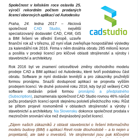
Společnost v loňském roce oslavila 25.
výročí rekordním počtem prodaných
licencí oborových aplikací od Autodesku
Praha, 24. ledna 2017
– Akciová
společnost
CAD Studio
, největší
specializovaný dodavatel CAD, CAM, GIS
a BIM řešení ve střední Evropě, uzavře
finanční rok až v březnu, již nyní však zveřejňuje hospodářské výsledky
za kalendářní rok 2016. Firma v něm dosáhla obratu 285 milionů korun
a posílila v prodeji licencí pro klíčové oblasti strojírenství a výroby i
stavebnictví a architektury.
Rok 2016 byl ve znamení celosvětové změny obchodního modelu
prodeje CAD a BIM aplikací od Autodesku, které tvoří podstatnou část
obratu. Software je nyní dodáván levnější a pro zákazníky pružnější
formou pronájmu. Snazší dostupnost aplikací se projevila vyšším
prodejem licencí. Ve druhé polovině roku 2016, kdy byl již veškerý CAD
software dodáván právě formou
pronájmů a předplatného
(Subscription)
, zaznamenala společnost CAD Studio rovnou 46% nárůst
počtu prodaných licencí oproti stejnému pololetí předchozího roku. Růst
se přitom projevil rovnoměrně v oblastech strojírenství a výroby i
stavebnictví a architektury.
Na Slovensku
dokonce společnost prodala v
meziročním srovnání více než dvojnásobný počet licencí.
„Zájem našich zákazníků z oblasti stavebnictví o řešení Informačního
modelu budovy (BIM) s aplikací Revit roste dlouhodobě – a to nejen u
projektantů, ale také u investorů. Ve strojírenství jsou pak klíčovými