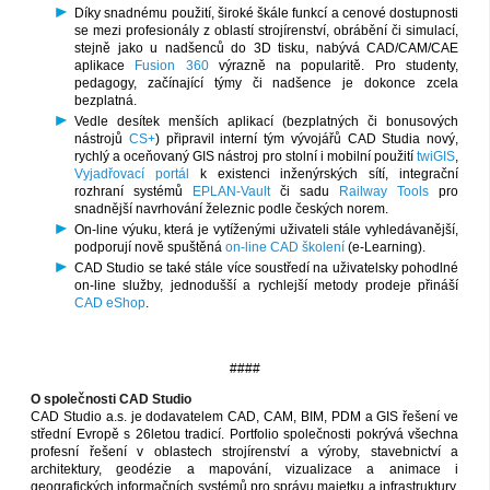
Díky snadnému použití, široké škále funkcí a cenové dostupnosti
se mezi profesionály z oblastí strojírenství, obrábění či simulací,
stejně jako u nadšenců do 3D tisku, nabývá CAD/CAM/CAE
aplikace
Fusion 360
výrazně na popularitě. Pro studenty,
pedagogy, začínající týmy či nadšence je dokonce zcela
bezplatná.
Vedle desítek menších aplikací (bezplatných či bonusových
nástrojů
CS+
) připravil interní tým vývojářů CAD Studia nový,
rychlý a oceňovaný GIS nástroj pro stolní i mobilní použití
twiGIS
,
Vyjadřovací portál
k existenci inženýrských sítí, integrační
rozhraní systémů
EPLAN-Vault
či sadu
Railway Tools
pro
snadnější navrhování železnic podle českých norem.
On-line výuku, která je vytíženými uživateli stále vyhledávanější,
podporují nově spuštěná
on-line CAD školení
(e-Learning).
CAD Studio se také stále více soustředí na uživatelsky pohodlné
on-line služby, jednodušší a rychlejší metody prodeje přináší
CAD eShop
.
####
O společnosti CAD Studio
CAD Studio a.s. je dodavatelem CAD, CAM, BIM, PDM a GIS řešení ve
střední Evropě s 26letou tradicí. Portfolio společnosti pokrývá všechna
profesní řešení v oblastech strojírenství a výroby, stavebnictví a
architektury, geodézie a mapování, vizualizace a animace i
geografických informačních systémů pro správu majetku a infrastruktury.