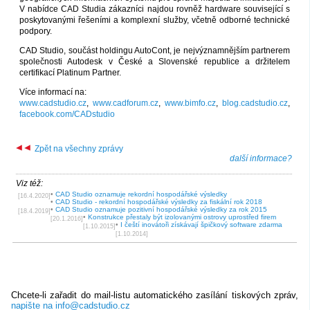
V nabídce CAD Studia zákazníci najdou rovněž hardware související s
poskytovanými řešeními a komplexní služby, včetně odborné technické
podpory.
CAD Studio, součást holdingu AutoCont, je nejvýznamnějším partnerem
společnosti Autodesk v České a Slovenské republice a držitelem
certifikací Platinum Partner.
Více informací na:
www.cadstudio.cz
,
www.cadforum.cz
,
www.bimfo.cz
,
blog.cadstudio.cz
,
facebook.com/CADstudio
Zpět na všechny zprávy
další informace?
Viz též:
•
CAD Studio oznamuje rekordní hospodářské výsledky
[16.4.2020]
•
CAD Studio - rekordní hospodářské výsledky za fiskální rok 2018
•
CAD Studio oznamuje pozitivní hospodářské výsledky za rok 2015
[18.4.2019]
•
Konstrukce přestaly být izolovanými ostrovy uprostřed firem
[20.1.2016]
•
I čeští inovátoři získávají špičkový software zdarma
[1.10.2015]
[1.10.2014]
Chcete-li zařadit do mail-listu automatického zasílání tiskových zpráv,
napište na info@cadstudio.cz