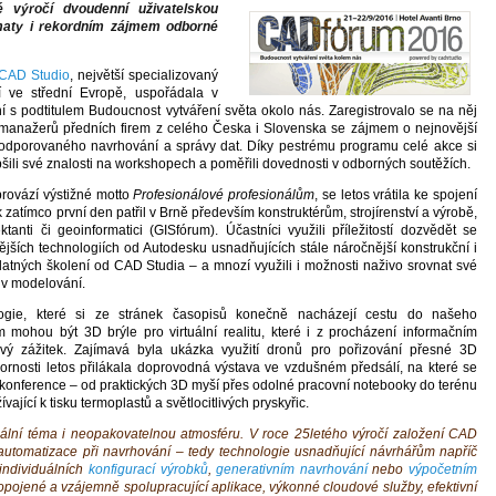
é výročí dvoudenní uživatelskou
tématy i rekordním zájmem odborné
CAD Studio
, největší specializovaný
ve střední Evropě, uspořádala v
 s podtitulem Budoucnost vytváření světa okolo nás. Zaregistrovalo se na něj
 a manažerů předních firem z celého Česka i Slovenska se zájmem o nejnovější
 podporovaného navrhování a správy dat. Díky pestrému programu celé akce si
šili své znalosti na workshopech a poměřili dovednosti v odborných soutěžích.
provází výstižné motto
Profesionálové profesionálům
, se letos vrátila ke spojení
zatímco první den patřil v Brně především konstruktérům, strojírenství a výrobě,
anti či geoinformatici (GISfórum). Účastníci využili příležitostí dozvědět se
jších technologiích od Autodesku usnadňujících stále náročnější konstrukční i
platných školení od CAD Studia – a mnozí využili i možnosti naživo srovnat své
 v modelování.
logie, které si ze stránek časopisů konečně nacházejí cestu do našeho
 mohou být 3D brýle pro virtuální realitu, které i z procházení informačním
vý zážitek. Zajímavá byla ukázka využití dronů pro pořizování přesné 3D
rnosti letos přilákala doprovodná výstava ve vzdušném předsálí, na které se
ů konference – od praktických 3D myší přes odolné pracovní notebooky do terénu
ívající k tisku termoplastů a světlocitlivých pryskyřic.
ální téma i neopakovatelnou atmosféru. V roce 25letého výročí založení CAD
automatizace při navrhování – tedy technologie usnadňující návrhářům napříč
 individuálních
konfigurací výrobků
,
generativním navrhování
nebo
výpočetním
propojené a vzájemně spolupracující aplikace, výkonné cloudové služby, efektivní