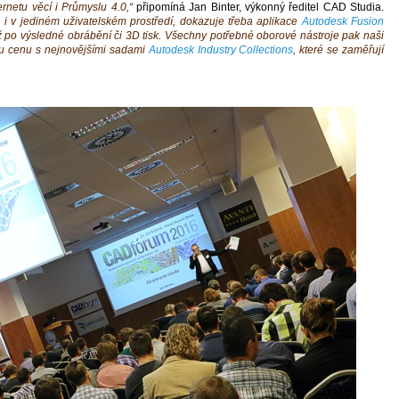
rnetu věcí i Průmyslu 4.0,“
připomíná Jan Binter, výkonný ředitel CAD Studia.
 i v jediném uživatelském prostředí, dokazuje třeba aplikace
Autodesk Fusion
ž po výsledné obrábění či 3D tisk. Všechny potřebné oborové nástroje pak naši
ou cenu s nejnovějšími sadami
Autodesk Industry Collections
, které se zaměřují