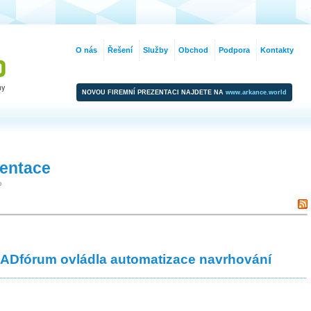
O nás
Řešení
Služby
Obchod
Podpora
Kontakty
NOVOU FIREMNÍ PREZENTACI NAJDETE NA
www.arkance.world
zentace
o
CADfórum ovládla automatizace navrhování