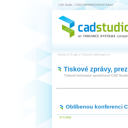
CAD Studio - CAD/CAM/BIM/GIS/PLM řešení
Home
»
O nás
»
Tiskové informace
»
Tiskové zprávy, pre
Tiskové informace společnosti CAD Studi
Oblíbenou konferenci 
27.9.2016