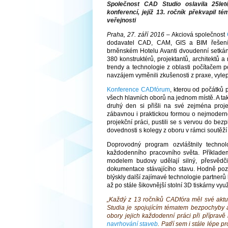
Společnost CAD Studio oslavila 25let
konferencí, jejíž 13. ročník překvapil 
veřejnosti
Praha, 27. září 2016
– Akciová společnost
dodavatel CAD, CAM, GIS a BIM řešení 
brněnském Hotelu Avanti dvoudenní setkání
380 konstruktérů, projektantů, architektů
trendy a technologie z oblasti počítačem
navzájem vyměnili zkušenosti z praxe, vylep
Konference CADfórum
, kterou od počátků 
všech hlavních oborů na jednom místě. A tak 
druhý den si přišli na své zejména projekt
zábavnou i praktickou formou o nejmoderně
projekční práci, pustili se s vervou do bez
dovednosti s kolegy z oboru v rámci soutěží
Doprovodný program ozvláštnily techno
každodenního pracovního světa. Příkladem
modelem budovy udělají silný, přesvědči
dokumentace stávajícího stavu. Hodně pozo
blýskly další zajímavé technologie partner
až po stále šikovnější stolní 3D tiskárny využ
„Každý z 13 ročníků CADfóra měl své aktu
Studia je spojujícím tématem bezpochyby 
obory jejich každodenní práci při přípravě
navrhování staveb
. Patří sem i stále lépe 