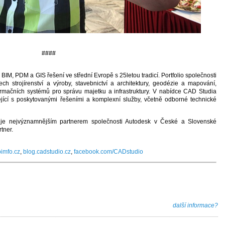
####
M, PDM a GIS řešení ve střední Evropě s 25letou tradicí. Portfolio společnosti
ch strojírenství a výroby, stavebnictví a architektury, geodézie a mapování,
ormačních systémů pro správu majetku a infrastruktury. V nabídce CAD Studia
jící s poskytovanými řešeními a komplexní služby, včetně odborné technické
 je nejvýznamnějším partnerem společnosti Autodesk v České a Slovenské
rtner.
imfo.cz
,
blog.cadstudio.cz
,
facebook.com/CADstudio
další informace?