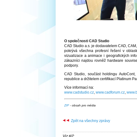
O společnosti CAD Studio
CAD Studio a.s. je dodavatelem CAD, CAM, BI
pokrývá všechna profesní řešení v oblaste
vizualizace a animace i geografických inf
zákazníci najdou rovněž hardware souvise
podpory.
CAD Studio, součást holdingu AutoCont,
republice a držitelem certifikací Platinum Pa
Více informací na:
www.cadstudio.cz
,
www.cadforum.cz
,
www.b
ZIP
- obsah pro média
Zpět na všechny zprávy
Viz též: