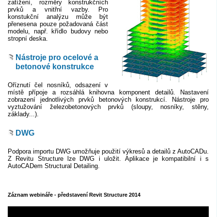
zatížení, rozměry konstrukčních
prvků a vnitřní vazby. Pro
konstukční analýzu může být
přenesena pouze požadovaná část
modelu, např. křídlo budovy nebo
stropní deska.
Nástroje pro ocelové a
betonové konstrukce
Oříznutí čel nosníků, odsazení v
místě přípoje a rozsáhlá knihovna komponent detailů. Nastavení
zobrazení jednotlivých prvků betonových konstrukcí. Nástroje pro
vyztužování železobetonových prvků (sloupy, nosníky, stěny,
základy...).
DWG
Podpora importu DWG umožňuje použití výkresů a detailů z AutoCADu.
Z Revitu Structure lze DWG i uložit. Aplikace je kompatibilní i s
AutoCADem Structural Detailing.
Záznam webináře - představení Revit Structure 2014