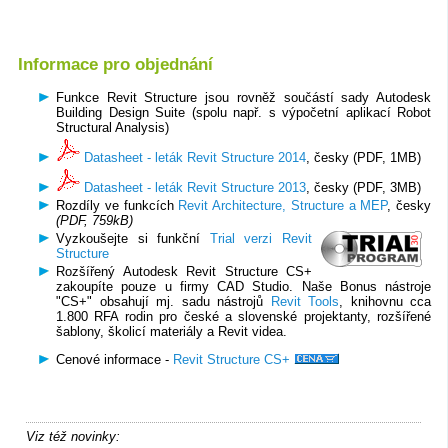
Informace pro objednání
Funkce Revit Structure jsou rovněž součástí sady Autodesk
Building Design Suite (spolu např. s výpočetní aplikací Robot
Structural Analysis)
Datasheet - leták Revit Structure 2014
, česky (PDF, 1MB)
Datasheet - leták Revit Structure 2013
, česky (PDF, 3MB)
Rozdíly ve funkcích
Revit Architecture, Structure a MEP
, česky
(PDF, 759kB)
Vyzkoušejte si funkční
Trial verzi Revit
Structure
Rozšířený Autodesk Revit Structure CS+
zakoupíte pouze u firmy CAD Studio. Naše Bonus nástroje
"CS+" obsahují mj. sadu nástrojů
Revit Tools
, knihovnu cca
1.800 RFA rodin pro české a slovenské projektanty, rozšířené
šablony, školicí materiály a Revit videa.
Cenové informace -
Revit Structure CS+
Viz též novinky: