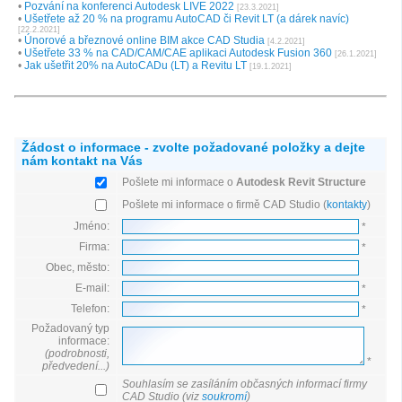
•
Pozvání na konferenci Autodesk LIVE 2022
[23.3.2021]
•
Ušetřete až 20 % na programu AutoCAD či Revit LT (a dárek navíc)
[22.2.2021]
•
Únorové a březnové online BIM akce CAD Studia
[4.2.2021]
•
Ušetřete 33 % na CAD/CAM/CAE aplikaci Autodesk Fusion 360
[26.1.2021]
•
Jak ušetřit 20% na AutoCADu (LT) a Revitu LT
[19.1.2021]
Žádost o informace - zvolte požadované položky a dejte
nám kontakt na Vás
Pošlete mi informace o
Autodesk Revit Structure
Pošlete mi informace o firmě CAD Studio (
kontakty
)
Jméno:
*
Firma:
*
Obec, město:
E-mail:
*
Telefon:
*
Požadovaný typ
informace:
(podrobnosti,
*
předvedení...)
Souhlasím se zasíláním občasných informací firmy
CAD Studio (viz
soukromí
)