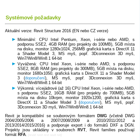
Systémové požadavky
Aktuální verze: Revit Structure 2016 (EN nebo CZ verze)
Minimální: CPU Intel Pentium, Xeon, i-série nebo AMD, s
podporou SSE2, 4GB RAM (pro projekty do 100MB), 5GB místa
na disku, monitor 1280x1024, 256MB grafická karta s DirectX 11
a Shader Model 3, MS myš, popř. 3Dconnexion 3D myš,
Win7/Win8/Win8.1 64-bit
Vyvážená: CPU Intel Xeon, i-série nebo AMD, s podporou
SSE2, 8GB RAM (pro projekty do 300MB), 5GB místa na disku,
monitor 1680x1050, grafická karta s DirectX 11 a Shader Model
3 (
doporučení
), MS myš, popř. 3Dconnexion 3D myš,
Win7/Win8/Win8.1 64-bit
Výkonná: vícejádrové (až 16) CPU Intel Xeon, i-série nebo AMD,
s podporou SSE2, 16GB RAM (pro projekty do 700MB), 5GB
místa na disku 10krpm, monitor 1920x1200, grafická karta s
DirectX 11 a Shader Model 3 (
doporučení
), MS myš, popř.
3Dconnexion 3D myš, Win7/Win8/Win8.1 64-bit
Revit je kompatibilní se souborovým formátem
DWG
(včetně DWG
2004/2005/2006 a 2007/2008/2009 a 2010/2011/2012 a
2013/2014/2015/2016) a podporuje export i do formátů DXF a DGN.
Projekty jsou ukládány v souborech
RVT
, Revit families používají
formát
RFA
.
[revid rveit revt ravit rvit]