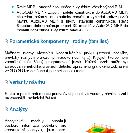
Revit MEP - snadná spolupráce s využitím všech výhod BIM
AutoCAD MEP - Export modelu konstrukce do AutoCAD MEP,
následná možnost automaticky prověřit a vyhledat kolize prvků
návrhu AutoCAD MEP s prvky stavební konstrukce. Revit
Structure dále umožňuje import 3D modelů z AutoCAD MEP do
modelu konstrukce s využitím těles ACIS.
Parametrické komponenty - rodiny (families)
Možnost tvorby vlastních konstrukčních prvků (stropní nosníky,
průvlaky různých průřezů, příhradové nosníky...). K jejich tvorbě není
zapotřebí znát žádný programovací jazyk. Každý prvek může být
zpracován v několika úrovních detailu. Správného grafického zobrazení
ve 2D i 3D lze dosáhnout pomocí editoru rodin.
Varianty návrhu
Statici a projektanti mohou porovnávat jednotlivé varianty návrhu a volit
nejvhodnější technická řešení.
Analýzy
Analytické modely obsahují
veškeré informace potřebné pro
konstrukční analýzu, jako např.