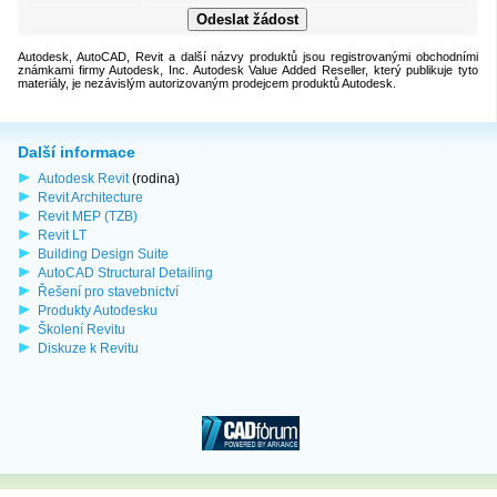
Autodesk, AutoCAD, Revit a další názvy produktů jsou registrovanými obchodními
známkami firmy Autodesk, Inc. Autodesk Value Added Reseller, který publikuje tyto
materiály, je nezávislým autorizovaným prodejcem produktů Autodesk.
Další informace
Autodesk Revit
(rodina)
Revit Architecture
Revit MEP (TZB)
Revit LT
Building Design Suite
AutoCAD Structural Detailing
Řešení pro stavebnictví
Produkty Autodesku
Školení Revitu
Diskuze k Revitu