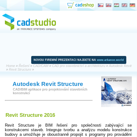
NOVOU FIREMNÍ PREZENTACI NAJDETE NA
www.arkance.world
Home
»
Řešení
»
CAD/CAM
»
CAD pro stavebnictví a architekturu
»
Autodesk Revit
»
Revit Structure
»
Autodesk Revit Structure
CAD/BIM aplikace pro projektování stavebních
konstrukcí
Revit Structure 2016
Revit Structure je BIM řešení pro společnosti zabývající se
konstrukcemi staveb. Integruje tvorbu a analýzu modelu konstrukce
budovy a umožňuje je oboustranně propojit s programy pro provádění