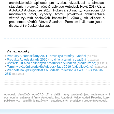
architektonické aplikace pro tvorbu, vizualizaci a simulaci
stavebních projektů, včetně aplikace Autodesk Revit 2017 CZ a
AutoCAD Architecture 2017. Pokrývá 2D náčrty, koncepční 3D
modelování hmot, výpočty, tvorbu projektové dokumentace
včetně výkresů ocelových konstrukcí, výkazy, vizualizace a
prezentace návrhů. Verze Standard, Premium i Ultimate jsou k
dispozici i v české lokalizaci.
Viz též novinky:
•
Produkty Autodesk řady 2021 - novinky a termíny uvádění
[2.6.2020]
•
Produkty Autodesk řady 2020 - novinky a termíny uvádění
[1.12.2019]
•
Ušetřete 10% na oblíbených produktech Autodesk (prodlouženo)
[4.2.2019]
•
Termíny uvádění produktů Autodesk řady 2019 (aktualizováno)
[27.11.2018]
•
Přepněte na vyšší rychlost s Autodesk Collection a akce +1 - sleva 20-
25%
[11.9.2018]
Autodesk, AutoCAD, AutoCAD LT a další názvy produktů jsou registrovanými
obchodními známkami firmy Autodesk, Inc. Autodesk Value Added Reseller, který
publikuje tyto materiály, je nezávislým autorizovaným prodejcem produktů Autodesk.