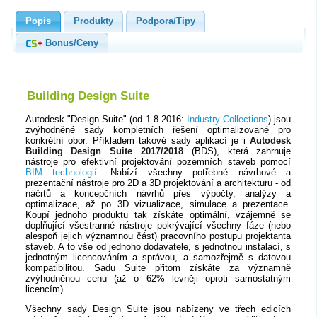
Popis
Produkty
Podpora/Tipy
Bonus/Ceny
Building Design Suite
Autodesk "Design Suite" (od 1.8.2016:
Industry Collections
) jsou
zvýhodněné sady kompletních řešení optimalizované pro
konkrétní obor. Příkladem takové sady aplikací je i
Autodesk
Building Design Suite 2017/2018
(BDS), která zahrnuje
nástroje pro efektivní projektování pozemních staveb pomocí
BIM technologií
. Nabízí všechny potřebné návrhové a
prezentační nástroje pro 2D a 3D projektování a architekturu - od
náčrtů a koncepčních návrhů přes výpočty, analýzy a
optimalizace, až po 3D vizualizace, simulace a prezentace.
Koupí jednoho produktu tak získáte optimální, vzájemně se
doplňující všestranné nástroje pokrývající všechny fáze (nebo
alespoň jejich významnou část) pracovního postupu projektanta
staveb. A to vše od jednoho dodavatele, s jednotnou instalací, s
jednotným licencováním a správou, a samozřejmě s datovou
kompatibilitou. Sadu Suite přitom získáte za významně
zvýhodněnou cenu (až o 62% levněji oproti samostatným
licencím).
Všechny sady Design Suite jsou nabízeny ve třech edicích