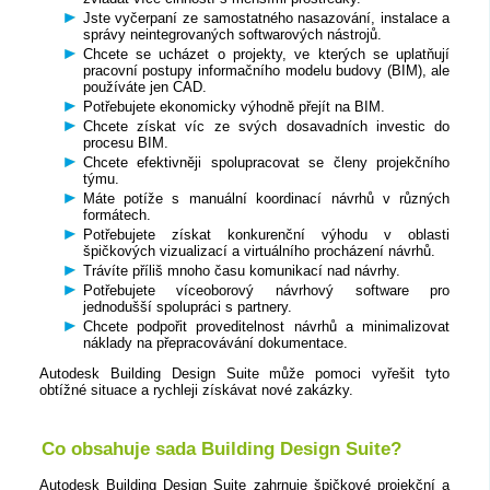
Jste vyčerpaní ze samostatného nasazování, instalace a
správy neintegrovaných softwarových nástrojů.
Chcete se ucházet o projekty, ve kterých se uplatňují
pracovní postupy informačního modelu budovy (BIM), ale
používáte jen CAD.
Potřebujete ekonomicky výhodně přejít na BIM.
Chcete získat víc ze svých dosavadních investic do
procesu BIM.
Chcete efektivněji spolupracovat se členy projekčního
týmu.
Máte potíže s manuální koordinací návrhů v různých
formátech.
Potřebujete získat konkurenční výhodu v oblasti
špičkových vizualizací a virtuálního procházení návrhů.
Trávíte příliš mnoho času komunikací nad návrhy.
Potřebujete víceoborový návrhový software pro
jednodušší spolupráci s partnery.
Chcete podpořit proveditelnost návrhů a minimalizovat
náklady na přepracovávání dokumentace.
Autodesk Building Design Suite může pomoci vyřešit tyto
obtížné situace a rychleji získávat nové zakázky.
Co obsahuje sada Building Design Suite?
Autodesk Building Design Suite zahrnuje špičkové projekční a