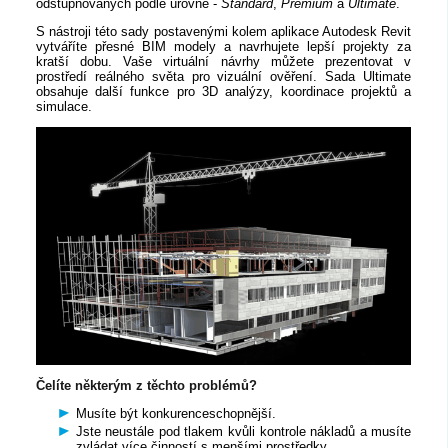
odstupňovaných podle úrovně -
Standard
,
Premium
a
Ultimate
.
S nástroji této sady postavenými kolem aplikace Autodesk Revit
vytváříte přesné BIM modely a navrhujete lepší projekty za
kratší dobu. Vaše virtuální návrhy můžete prezentovat v
prostředí reálného světa pro vizuální ověření. Sada Ultimate
obsahuje další funkce pro 3D analýzy, koordinace projektů a
simulace.
Čelíte některým z těchto problémů?
Musíte být konkurenceschopnější.
Jste neustále pod tlakem kvůli kontrole nákladů a musíte
zvládat více činností s menšími prostředky.