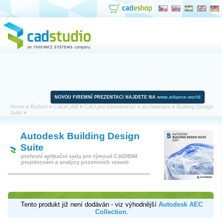
NOVOU FIREMNÍ PREZENTACI NAJDETE NA
www.arkance.world
Home
»
Řešení
»
CAD/CAM
»
CAD pro stavebnictví a architekturu
»
Building Design
Suite
»
Autodesk Building Design
Suite
profesní aplikační sada pro týmové CAD/BIM
projektování a analýzy pozemních staveb
Tento produkt již není dodáván - viz výhodnější
Autodesk AEC
Collection
.