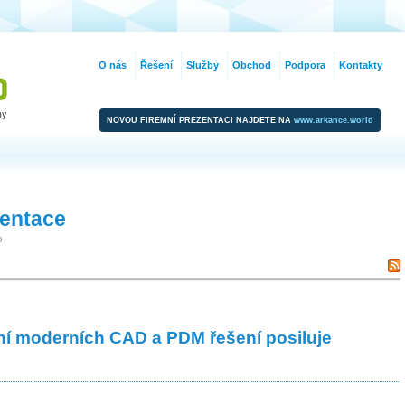
O nás
Řešení
Služby
Obchod
Podpora
Kontakty
NOVOU FIREMNÍ PREZENTACI NAJDETE NA
www.arkance.world
zentace
o
ní moderních CAD a PDM řešení posiluje