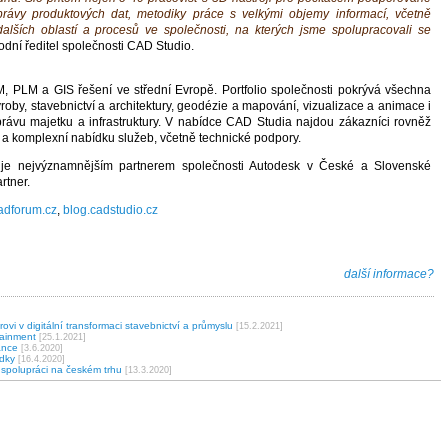
správy produktových dat, metodiky práce s velkými objemy informací, včetně
dalších oblastí a procesů ve společnosti, na kterých jsme spolupracovali se
dní ředitel společnosti CAD Studio.
 PLM a GIS řešení ve střední Evropě. Portfolio společnosti pokrývá všechna
výroby, stavebnictví a architektury, geodézie a mapování, vizualizace a animace i
rávu majetku a infrastruktury. V nabídce CAD Studia najdou zákazníci rovněž
 a komplexní nabídku služeb, včetně technické podpory.
 je nejvýznamnějším partnerem společnosti Autodesk v České a Slovenské
rtner.
dforum.cz
,
blog.cadstudio.cz
další informace?
 v digitální transformaci stavebnictví a průmyslu
[15.2.2021]
tainment
[25.1.2021]
ance
[3.6.2020]
dky
[16.4.2020]
spolupráci na českém trhu
[13.3.2020]