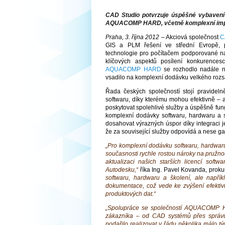
CAD Studio potvrzuje úspěšné vybavení
AQUACOMP HARD, včetně komplexní impl
Praha, 3. října 2012
– Akciová společnost
C
GIS a PLM řešení ve střední Evropě,
technologie pro počítačem podporované nav
klíčových aspektů posílení konkurencesc
AQUACOMP HARD
se rozhodlo nadále ne
vsadilo na komplexní dodávku velkého rozsa
Řada českých společností stojí pravidel
softwaru, díky kterému mohou efektivně – 
poskytovat spolehlivé služby a úspěšně fun
komplexní dodávky softwaru, hardwaru a s
dosahovat výrazných úspor díky integraci jed
že za související služby odpovídá a nese ga
„Pro komplexní dodávku softwaru, hardwaru
současnosti rychle rostou nároky na pružn
aktualizaci našich starších licencí soft
Autodesku,“
říka Ing. Pavel Kovanda, pro
softwaru, hardwaru a školení, ale napří
dokumentace, což vede ke zvýšení efektivi
produktových dat.“
„Spolupráce se společností AQUACOMP H
zákazníka – od CAD systémů přes správu
podařilo realizovat v řádu několika málo t