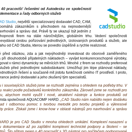
 40 pracovišť řešeními od Autodesku ve společnosti
ementace a řady odborných služeb
AD Studio
, největší specializovaný dodavatel CAD, CAM,
 pomáhá zákazníkům s přechodem na nejmodernější
rhování a správu dat. Právě ty se ukazují být jedním z
hopnosti firem na stále náročnějším, globálním trhu. Vedení společnosti
vydávat cestou pořizování jednotlivých, izolovaných produktů a služeb, ale
hu od CAD Studia, kterou se povedlo úspěšně a rychle realizovat.
ně před otázkou, zda a jak nejvýhodněji investovat do oborově zaměřeného
a při dlouhodobě přijatelných nákladech – vyvíjet konkurenceschopné výrobky,
govat v rámci dynamicky se měnících trhů. Mnohé z firem se rozhodly preferovat
lužeb před jednotlivými subdodávkami. Umožňují jim lépe plánovat náklady,
notlivých řešení a současně mít jistotu funkčnosti celého IT prostředí. I proto,
rance jediný dodavatel a jeho zkušený tým specialistů.
 i souvisejících služeb jsme se rozhodli zejména s ohledem na potřeby trhu. V
ou reakci podle požadavků konkrétního zákazníka. Zároveň jsme se rozhodli pro
waru, abychom mohli využít i nové, atraktivní nástroje a funkce produktů od
kurista společnosti AQUACOMP HARD.
„CAD Studio nám nabídlo nejen dodávku
klad i odbornou pomoc s tvorbou metodik pro tvorbu projektů a výkresové
ty práce. Získali jsme i know-how v oblasti nástrojů pro navrhování a správu
ARD je pro CAD Studio v mnoha ohledech unikátní. Komplexní nasazení u
 dokumentace až po zajištění komplexní technické podpory a školení – se
ýdnů. Šlo přitom nejen o 40 pracovišť s 3D nástroji pro počítačem podporované