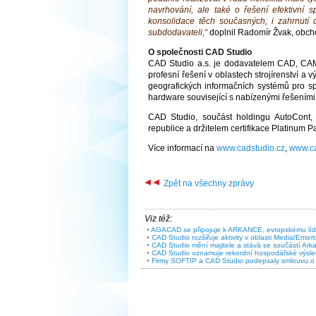
navrhování, ale také o řešení efektivní 
konsolidace těch současných, i zahrnutí 
subdodavateli,“
doplnil Radomír Žvak, obcho
O společnosti CAD Studio
CAD Studio a.s. je dodavatelem CAD, CAM,
profesní řešení v oblastech strojírenství a 
geografických informačních systémů pro sp
hardware související s nabízenými řešeními
CAD Studio, součást holdingu AutoCont,
republice a držitelem certifikace Platinum Pa
Více informací na
www.cadstudio.cz
,
www.ca
Zpět na všechny zprávy
Viz též:
•
AGACAD se připojuje k ARKANCE, evropskému lídrovi
•
CAD Studio rozšiřuje aktivity v oblasti Media/Enter
•
CAD Studio mění majitele a stává se součástí Ark
•
CAD Studio oznamuje rekordní hospodářské výsle
•
Firmy SOFTIP a CAD Studio podepsaly smlouvu o 