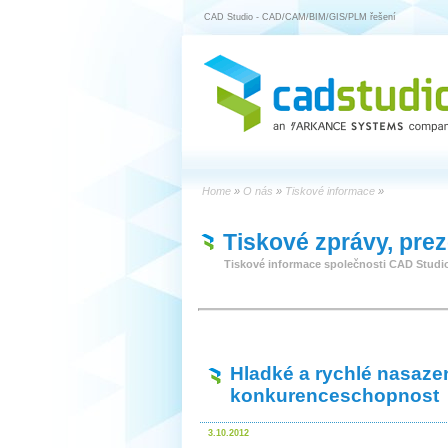
CAD Studio - CAD/CAM/BIM/GIS/PLM řešení
Home
»
O nás
»
Tiskové informace
»
Tiskové zprávy, pre
Tiskové informace společnosti CAD Studi
Hladké a rychlé nasaze
konkurenceschopnost
3.10.2012