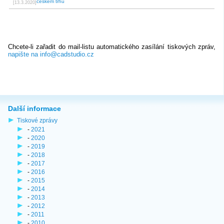
českém trhu
[13.3.2020]
Chcete-li zařadit do mail-listu automatického zasílání tiskových zpráv,
napište na info@cadstudio.cz
Další informace
Tiskové zprávy
-
2021
-
2020
-
2019
-
2018
-
2017
-
2016
-
2015
-
2014
-
2013
-
2012
-
2011
-
2010