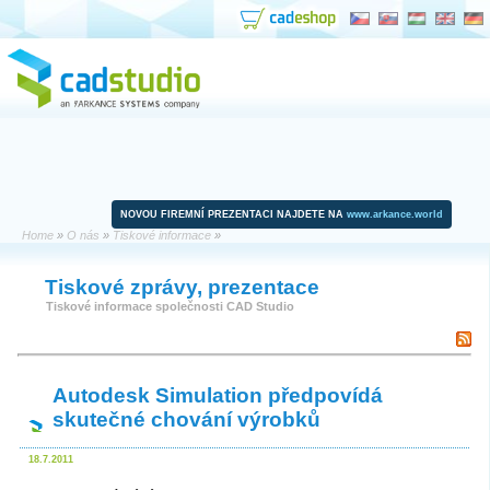
NOVOU FIREMNÍ PREZENTACI NAJDETE NA
www.arkance.world
Home
»
O nás
»
Tiskové informace
»
Tiskové zprávy, prezentace
Tiskové informace společnosti CAD Studio
Autodesk Simulation předpovídá
skutečné chování výrobků
18.7.2011