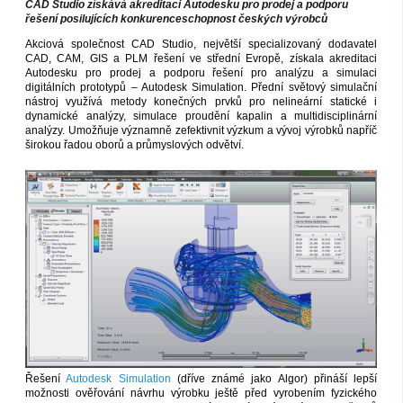
CAD Studio získává akreditaci Autodesku pro prodej a podporu
řešení posilujících konkurenceschopnost českých výrobců
Akciová společnost CAD Studio, největší specializovaný dodavatel
CAD, CAM, GIS a PLM řešení ve střední Evropě, získala akreditaci
Autodesku pro prodej a podporu řešení pro analýzu a simulaci
digitálních prototypů – Autodesk Simulation. Přední světový simulační
nástroj využívá metody konečných prvků pro nelineární statické i
dynamické analýzy, simulace proudění kapalin a multidisciplinární
analýzy. Umožňuje významně zefektivnit výzkum a vývoj výrobků napříč
širokou řadou oborů a průmyslových odvětví.
Řešení
Autodesk Simulation
(dříve známé jako Algor) přináší lepší
možnosti ověřování návrhu výrobku ještě před vyrobením fyzického