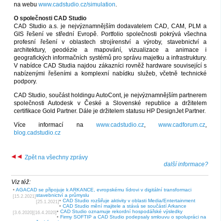
na webu
www.cadstudio.cz/simulation
.
O společnosti CAD Studio
CAD Studio a.s. je nejvýznamnějším dodavatelem CAD, CAM, PLM a
GIS řešení ve střední Evropě. Portfolio společnosti pokrývá všechna
profesní řešení v oblastech strojírenství a výroby, stavebnictví a
architektury, geodézie a mapování, vizualizace a animace i
geografických informačních systémů pro správu majetku a infrastruktury.
V nabídce CAD Studia najdou zákazníci rovněž hardware související s
nabízenými řešeními a komplexní nabídku služeb, včetně technické
podpory.
CAD Studio, součást holdingu AutoCont, je nejvýznamnějším partnerem
společnosti Autodesk v České a Slovenské republice a držitelem
certifikace Gold Partner. Dále je držitelem statusu HP DesignJet Partner.
Více informací na
www.cadstudio.cz
,
www.cadforum.cz
,
blog.cadstudio.cz
Zpět na všechny zprávy
další informace?
Viz též:
•
AGACAD se připojuje k ARKANCE, evropskému lídrovi v digitální transformaci
stavebnictví a průmyslu
[15.2.2021]
•
CAD Studio rozšiřuje aktivity v oblasti Media/Entertainment
[25.1.2021]
•
CAD Studio mění majitele a stává se součástí Arkance
•
CAD Studio oznamuje rekordní hospodářské výsledky
[3.6.2020]
[16.4.2020]
•
Firmy SOFTIP a CAD Studio podepsaly smlouvu o spolupráci na