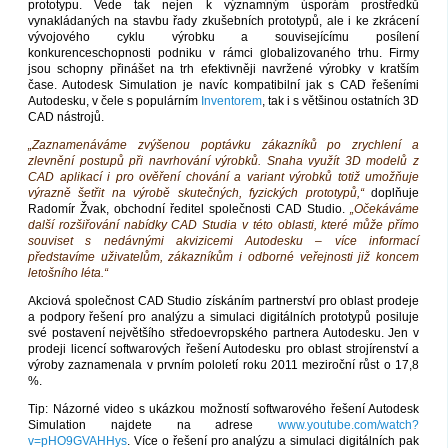
prototypu. Vede tak nejen k významným úsporám prostředků
vynakládaných na stavbu řady zkušebních prototypů, ale i ke zkrácení
vývojového cyklu výrobku a souvisejícímu posílení
konkurenceschopnosti podniku v rámci globalizovaného trhu. Firmy
jsou schopny přinášet na trh efektivněji navržené výrobky v kratším
čase. Autodesk Simulation je navíc kompatibilní jak s CAD řešeními
Autodesku, v čele s populárním
Inventorem
, tak i s většinou ostatních 3D
CAD nástrojů.
„Zaznamenáváme zvýšenou poptávku zákazníků po zrychlení a
zlevnění postupů při navrhování výrobků. Snaha využít 3D modelů z
CAD aplikací i pro ověření chování a variant výrobků totiž umožňuje
výrazně šetřit na výrobě skutečných, fyzických prototypů,“
doplňuje
Radomír Žvak, obchodní ředitel společnosti CAD Studio.
„Očekáváme
další rozšiřování nabídky CAD Studia v této oblasti, které může přímo
souviset s nedávnými akvizicemi Autodesku – více informací
představíme uživatelům, zákazníkům i odborné veřejnosti již koncem
letošního léta.“
Akciová společnost CAD Studio získáním partnerství pro oblast prodeje
a podpory řešení pro analýzu a simulaci digitálních prototypů posiluje
své postavení největšího středoevropského partnera Autodesku. Jen v
prodeji licencí softwarových řešení Autodesku pro oblast strojírenství a
výroby zaznamenala v prvním pololetí roku 2011 meziroční růst o 17,8
%.
Tip: Názorné video s ukázkou možností softwarového řešení Autodesk
Simulation najdete na adrese
www.youtube.com/watch?
v=pHO9GVAHHys
. Více o řešení pro analýzu a simulaci digitálních pak