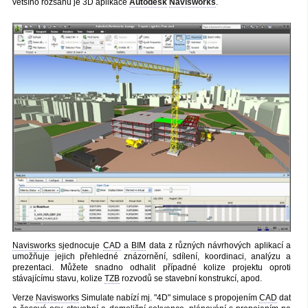
většího rozsahu je 3D aplikace
Autodesk
Navisworks
.
Navisworks
sjednocuje
CAD
a
BIM
data z různých návrhových aplikací a
umožňuje jejich přehledné znázornění, sdílení, koordinaci, analýzu a
prezentaci. Můžete snadno odhalit případné kolize projektu oproti
stávajícímu stavu, kolize
TZB
rozvodů se stavební konstrukcí, apod.
Verze
Navisworks
Simulate nabízí mj. "4D" simulace s propojením
CAD
dat