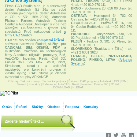
Arkance Systems)
PRAHA
- Líbalova 1/2348, 149 00 Praha
4, tel: +420 910 970 111
Firma CAD Studio s.r.o. je autorizovaný
BRNO
- Sochorova 23, 616 00 Brno, tel:
dealer Autodesk (již 26x po sobě
+420 910 970 111
oceněna jako největší dealer Autodesku
OSTRAVA
- Hornopolní 34, 702 00
v ČR a SR: 1994-2020), Autodesk
Ostrava, tel: +420 910 970 111
Platinum Partner, Autodesk Training
Č.BUDĚJOVICE
- Pražská tř. 16, 370
Center a Autodesk Developer s více než
04 České Budějovice, tel: +420 910 970
30letými zkušenostmi
a týmem 130
111
specialistů. Proč nakupovat právě
u
PARDUBICE
- Rokycanova 2730, 530
firmy CAD Studio
?
02 Pardubice, tel: +420 910 970 111
CAD Studio
dodává
kompletní řešení
-
PLZEŇ
- Teslova 3, 301 00 Plzeň, tel:
software, hardware, školení, služby - pro
+420 910 970 111
CAD/CAM
,
BIM
,
GIS/FM
,
PDM
a
SLOVENSKO
(Bratislava + Žilina) - tel.
multimédia, založená na technologiích
+421 2 6381 3628
firmy Autodesk (digitální prototypy, BIM,
FRANCIE, BELGIE, NIZOZEMSKO,
AutoCAD, Inventor, Revit, Civil 3D,
POLSKO, FINSKO, LITVA
(
Arkance
Fusion 360, 3ds Max, Vault, Plant,
Systems
)
Simulation, cloud...) a aplikační
nadstavby pro konkrétní profese (i
vlastní vývoj). CAD Studio je členem
evropské skupiny ARKANCE.
O firmě
|
Tiskové zprávy
|
Technická podpora
|
Řešení
|
CAD programy Autodesk
|
GIS
|
BIM
|
Školení
|
Kontakty
|
Reference
|
AutoCAD
|
Revit
|
Inventor
|
Fusion 360
|
3D tisk
DOWNLOAD
|
HLEDAT
O nás
Řešení
Služby
Obchod
Podpora
Kontakty