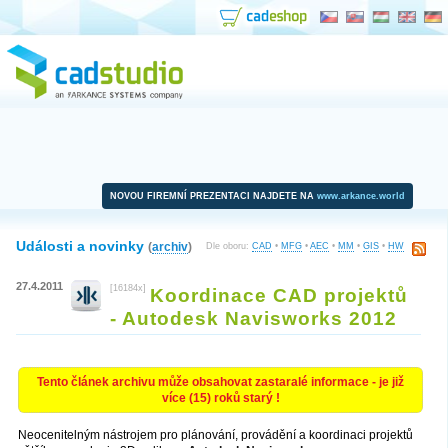
NOVOU FIREMNÍ PREZENTACI NAJDETE NA
www.arkance.world
Události a novinky
(
archiv
)
Dle oboru:
CAD
•
MFG
•
AEC
•
MM
•
GIS
•
HW
27.4.2011
[16184x]
Koordinace CAD projektů
- Autodesk Navisworks 2012
Tento článek archivu může obsahovat zastaralé informace - je již
více (15) roků starý !
Neocenitelným nástrojem pro plánování, provádění a koordinaci projektů