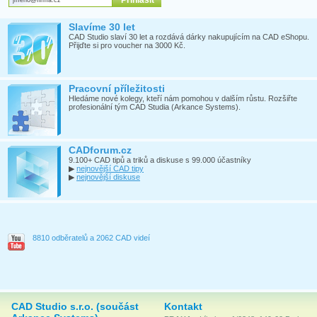
Slavíme 30 let
CAD Studio slaví 30 let a rozdává dárky nakupujícím na CAD eShopu.
Přijďte si pro voucher na 3000 Kč.
Pracovní příležitosti
Hledáme nové kolegy, kteří nám pomohou v dalším růstu. Rozšiřte
profesionální tým CAD Studia (Arkance Systems).
CADforum.cz
9.100+ CAD tipů a triků a diskuse s 99.000 účastníky
▶
nejnovější CAD tipy
▶
nejnovější diskuse
8810 odběratelů a 2062 CAD videí
CAD Studio s.r.o. (součást
Kontakt