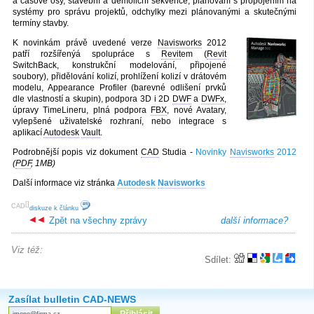
a časové osy, stavební a demoliční sekvence, plánování s propojením na
systémy pro správu projektů, odchylky mezi plánovanými a skutečnými
termíny stavby.
K novinkám právě uvedené verze
Navisworks
2012
patří rozšířenýá spolupráce s
Revit
em (
Revit
SwitchBack, konstrukční modelování, připojené
soubory), přidělování kolizí, prohlížení kolizí v drátovém
modelu, Appearance Profiler (barevné odlišení prvků
dle vlastností a skupin), podpora 3D i 2D
DWF
a
DWFx
,
úpravy TimeLineru, plná podpora
FBX
, nové Avatary,
vylepšené uživatelské rozhraní, nebo integrace s
aplikací
Autodesk
Vault
.
Podrobnější popis viz dokument
CAD
Studia -
Novinky
Navisworks
2012
(
PDF
, 1MB)
Další informace viz stránka
Autodesk
Navisworks
[
]
CAD
diskuze k článku
Zpět na všechny zprávy
další informace?
Viz též:
Sdílet:
Zasílat bulletin CAD-NEWS