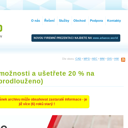
O nás
Řešení
Služby
Obchod
Podpora
Kontakty
NOVOU FIREMNÍ PREZENTACI NAJDETE NA
www.arkance.world
Dle oboru:
CAD
•
MFG
•
AEC
•
MM
•
GIS
•
HW
možnosti a ušetřete 20 % na
(prodlouženo)
ánek archivu může obsahovat zastaralé informace - je
již více (6) roků starý !