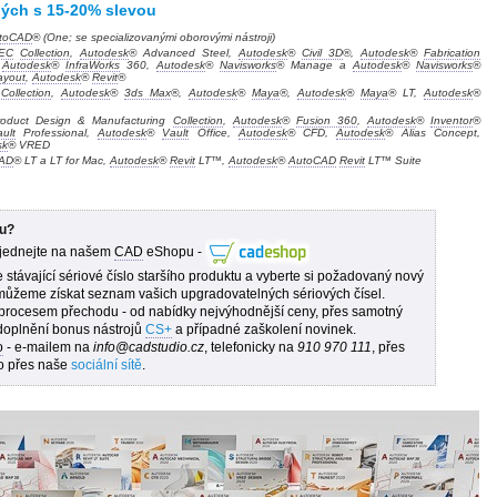
ných s 15-20% slevou
toCAD
® (One; se specializovanými oborovými nástroji)
EC
Collection
,
Autodesk
® Advanced Steel,
Autodesk
®
Civil 3D
®,
Autodesk
®
Fabrication
,
Autodesk
®
InfraWorks
360,
Autodesk
®
Navisworks
® Manage a
Autodesk
®
Navisworks
®
ayout
,
Autodesk
®
Revit
®
E
Collection
,
Autodesk
®
3ds Max
®,
Autodesk
®
Maya
®,
Autodesk
®
Maya
® LT,
Autodesk
®
oduct Design & Manufacturing
Collection
,
Autodesk
®
Fusion 360
,
Autodesk
®
Inventor
®
ult
Professional,
Autodesk
®
Vault
Office,
Autodesk
® CFD,
Autodesk
® Alias Concept,
sk
® VRED
AD
® LT a LT for Mac,
Autodesk
®
Revit
LT™,
Autodesk
®
AutoCAD
Revit
LT™ Suite
ku?
jednejte na našem
CAD
eShopu -
stávající sériové číslo staršího produktu a vyberte si požadovaný nový
ůžeme získat seznam vašich upgradovatelných sériových čísel.
rocesem přechodu - od nabídky nejvýhodnější ceny, přes samotný
 doplnění bonus nástrojů
CS+
a případné zaškolení novinek.
o
- e-mailem na
info@cadstudio.cz
, telefonicky na
910 970 111
, přes
bo přes naše
sociální sítě
.