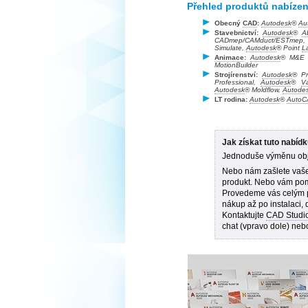
Přehled produktů nabíze
Obecný
CAD
:
Autodesk
®
Au
Stavebnictví:
Autodesk
®
A
CADmep/CAMduct/ESTmep
Simulate,
Autodesk
® Point
L
Animace
:
Autodesk
® M&
MotionBuilder
Strojírenství:
Autodesk
® Pr
Professional,
Autodesk
®
Va
Autodesk
® Moldflow,
Autode
LT rodina:
Autodesk
®
AutoC
Jak získat tuto nabíd
Jednoduše výměnu ob
Nebo nám zašlete vaše 
produkt. Nebo vám pom
Provedeme vás celým p
nákup až po instalaci,
Kontaktujte
CAD Studi
chat (vpravo dole) ne