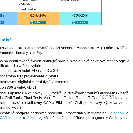
-
3ds Max
a řadu dalších
20%
-15%/-20%
-15%/20%
udia?
ner
Autodesk
u a autorizované školicí středisko
Autodesk
u (
ATC
) dále rozšiřuje
zvýhodnění, bonusy a služby:
a na certifikované školení shrnující nové funkce a nové návrhové technologie v
ikace - dle vašeho výběru:
uálních verzí
AutoCAD
u ve 2D a 3D
 moderního
BIM
projektování v
Revit
u
avrhování digitálních prototypů v
Inventor
u
sion 360
a
AutoCAD LT
í bonus aplikace a knihovny
CS+
rozšiřující funkčnost produktů
Autodesk
u - např.
s, Civil Tools, Plant Tools,
Vault
Tools,
Fusion
Tools, LT Extension, šablony dle
norem, rozsáhlé knihovny
CAD
a
BIM
bloků, Civil podsestavy, výuková videa,
lastního vývoje
 technická podpora dodaných produktů - prostřednictvím firemního
Helpdesku
a
CADforum.cz
a
BIMfo.cz
; včetně možností účinné propagace vaší firmy na