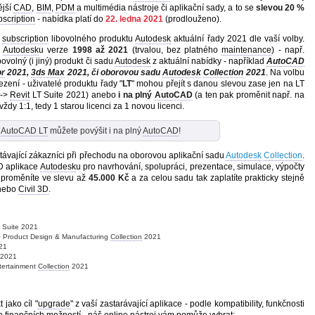
ější
CAD
,
BIM
,
PDM
a multimédia nástroje či aplikační sady, a to se
slevou 20 %
bscription
- nabídka platí do
22. ledna 2021
(prodlouženo).
é
subscription
libovolného produktu
Autodesk
aktuální řady 2021 dle vaší volby.
i
Autodesk
u verze
1998 až 2021
(trvalou, bez platného
maintenance
) - např.
ovolný (i jiný) produkt či sadu
Autodesk
z aktuální nabídky - například
AutoCAD
or
2021,
3ds Max
2021, či oborovou sadu
Autodesk
Collection
2021
. Na volbu
zení - uživatelé produktu řady "
LT
" mohou přejít s danou slevou zase jen na LT
 ->
Revit
LT Suite 2021) anebo
i na plný
AutoCAD
(a ten pak proměnit např. na
ždy 1:1, tedy 1 starou licenci za 1 novou licenci.
AutoCAD LT
můžete povýšit i na plný
AutoCAD
!
ávající zákazníci při přechodu na oborovou aplikační sadu
Autodesk
Collection
.
D aplikace
Autodesk
u pro navrhování, spolupráci, prezentace, simulace, výpočty
k proměníte ve slevu až
45.000 Kč
a za celou sadu tak zaplatíte prakticky stejně
nebo
Civil 3D
.
 Suite 2021
 Product Design & Manufacturing
Collection
2021
21
2021
tertainment
Collection
2021
 jako cíl "
upgrade
" z vaší zastarávající aplikace - podle kompatibility, funkčnosti