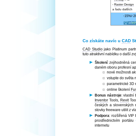
-
Raster Design
a řadu dalších
-15%/-
Co získáte navíc u
CAD
St
CAD Studio
jako Platinum part
tuto atraktivní nabídku o další 
Školení
: zvýhodněná cen
daném oboru profesní apl
nové možnosti akt
vstupte do světa
parametrické 3D n
online školení
Fu
Bonus nástroje
: vlastn
Inventor
Tools,
Revit
Tool
českých a slovenských 
stovky freeware utilit z v
Podpora
: rozšířená VIP
prostřednictvím portálu
internetu