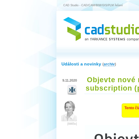
CAD Studio - CAD/CAM/BIM/GIS/PLM řešení
Události a novinky
(
archiv
)
Objevte nové 
9.11.2020
subscription 
Tento čl
[8465x]