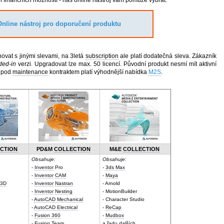
h finančních možností - náš online nástroj vám pomůže vybrat:
Online nástroj pro doporučení produktu
ovat s jinými slevami, na 3letá
subscription
ale platí dodatečná sleva. Zákazník
ded-in
verzi. Upgradovat lze max. 50 licencí. Původní produkt nesmí mít aktivní
 pod
maintenance
kontraktem platí výhodnější nabídka
M2S
.
CTION
PD&M
COLLECTION
M&E
COLLECTION
Obsahuje:
Obsahuje:
-
Inventor
Pro
-
3ds Max
-
Inventor
CAM
-
Maya
 3D
-
Inventor
Nastran
- Arnold
-
Inventor
Nesting
- MotionBuilder
-
AutoCAD Mechanical
- Character Studio
-
AutoCAD Electrical
-
ReCap
-
Fusion 360
-
Mudbox
-
Fusion
Team
a řadu dalších