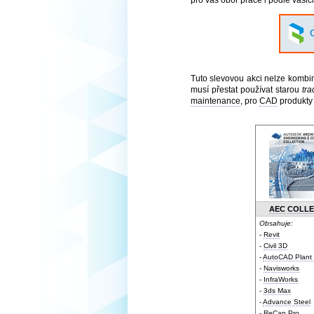
pro váš obor práce i podle vašic
Tuto slevovou akci nelze kombin
musí přestat používat starou
tra
maintenance
, pro
CAD
produkty
AEC
COLLE
Obsahuje:
-
Revit
-
Civil 3D
-
AutoCAD Plant
-
Navisworks
-
InfraWorks
-
3ds Max
-
Advance Steel
-
ReCap
Pro