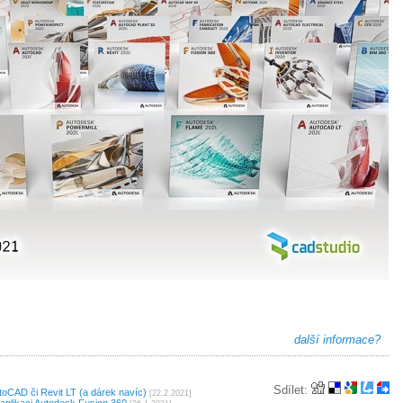
další informace?
Sdílet:
oCAD či Revit LT (a dárek navíc)
[22.2.2021]
plikaci Autodesk Fusion 360