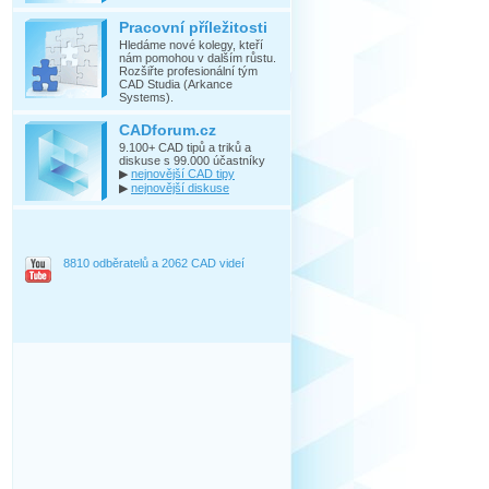
Pracovní příležitosti
Hledáme nové kolegy, kteří
nám pomohou v dalším růstu.
Rozšiřte profesionální tým
CAD Studia (Arkance
Systems).
CADforum.cz
9.100+ CAD tipů a triků a
diskuse s 99.000 účastníky
▶
nejnovější CAD tipy
▶
nejnovější diskuse
8810 odběratelů a 2062 CAD videí