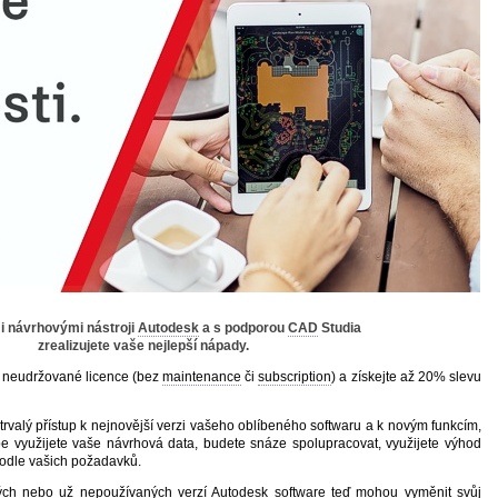
i návrhovými nástroji
Autodesk
a s podporou
CAD
Studia
zrealizujete vaše nejlepší nápady.
í neudržované licence (bez
maintenance
či
subscription
) a získejte až 20% slevu
trvalý přístup k nejnovější verzi vašeho oblíbeného softwaru a k novým funkcím,
épe využijete vaše návrhová data, budete snáze spolupracovat, využijete výhod
podle vašich požadavků.
ných nebo už nepoužívaných verzí
Autodesk
software teď mohou vyměnit svůj