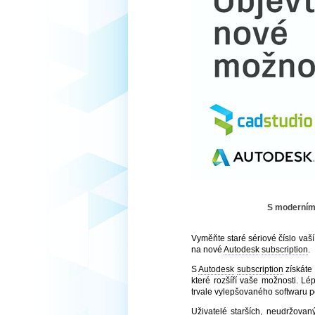
S moderním
Vyměňte staré sériové číslo vaš
na nové
Autodesk
subscription
.
S
Autodesk
subscription
získáte 
které rozšíří vaše možnosti. L
trvale vylepšovaného softwaru 
Uživatelé starších, neudržova