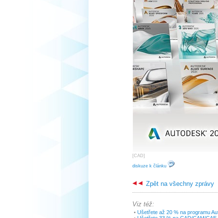
[
CAD
]
diskuze k článku
Zpět na všechny zprávy
Viz též:
•
Ušetřete až 20 % na programu Aut
•
Ušetřete 33 % na CAD/CAM/CAE a