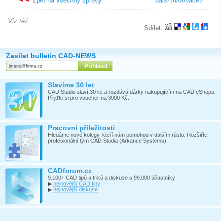
Zpět na všechny zprávy
další informace?
Viz též:
Sdílet:
Zasílat bulletin CAD-NEWS
Slavíme 30 let
CAD Studio slaví 30 let a rozdává dárky nakupujícím na CAD eShopu.
Přijďte si pro voucher na 3000 Kč.
Pracovní příležitosti
Hledáme nové kolegy, kteří nám pomohou v dalším růstu. Rozšiřte
profesionální tým CAD Studia (Arkance Systems).
CADforum.cz
9.100+ CAD tipů a triků a diskuse s 99.000 účastníky
▶
nejnovější CAD tipy
▶
nejnovější diskuse