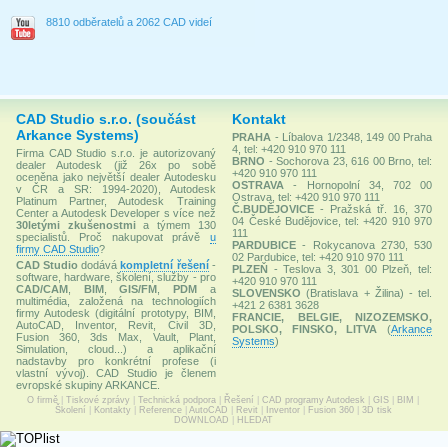
8810 odběratelů a 2062 CAD videí
CAD Studio s.r.o. (součást
Kontakt
Arkance Systems)
PRAHA
- Líbalova 1/2348, 149 00 Praha
4, tel: +420 910 970 111
Firma CAD Studio s.r.o. je autorizovaný
BRNO
- Sochorova 23, 616 00 Brno, tel:
dealer Autodesk (již 26x po sobě
+420 910 970 111
oceněna jako největší dealer Autodesku
OSTRAVA
- Hornopolní 34, 702 00
v ČR a SR: 1994-2020), Autodesk
Ostrava, tel: +420 910 970 111
Platinum Partner, Autodesk Training
Č.BUDĚJOVICE
- Pražská tř. 16, 370
Center a Autodesk Developer s více než
04 České Budějovice, tel: +420 910 970
30letými zkušenostmi
a týmem 130
111
specialistů. Proč nakupovat právě
u
PARDUBICE
- Rokycanova 2730, 530
firmy CAD Studio
?
02 Pardubice, tel: +420 910 970 111
CAD Studio
dodává
kompletní řešení
-
PLZEŇ
- Teslova 3, 301 00 Plzeň, tel:
software, hardware, školení, služby - pro
+420 910 970 111
CAD/CAM
,
BIM
,
GIS/FM
,
PDM
a
SLOVENSKO
(Bratislava + Žilina) - tel.
multimédia, založená na technologiích
+421 2 6381 3628
firmy Autodesk (digitální prototypy, BIM,
FRANCIE, BELGIE, NIZOZEMSKO,
AutoCAD, Inventor, Revit, Civil 3D,
POLSKO, FINSKO, LITVA
(
Arkance
Fusion 360, 3ds Max, Vault, Plant,
Systems
)
Simulation, cloud...) a aplikační
nadstavby pro konkrétní profese (i
vlastní vývoj). CAD Studio je členem
evropské skupiny ARKANCE.
O firmě
|
Tiskové zprávy
|
Technická podpora
|
Řešení
|
CAD programy Autodesk
|
GIS
|
BIM
|
Školení
|
Kontakty
|
Reference
|
AutoCAD
|
Revit
|
Inventor
|
Fusion 360
|
3D tisk
DOWNLOAD
|
HLEDAT