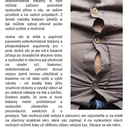
velkoformátové tiskárny si nyní
můžete zařízení pohodlně
vyzkoušet přímo u vás, ve vašem
prostředí a na vašich projektech. Z
široké nabídky tiskáren (plotrů) si
tak můžete vybrat přesně podle
vašich potřeb a možností.
Jedna věc je leták a papírové
parametry velkoformátové tiskárny a
předpokládané argumenty pro i
proti, druhá věc je ale mít k tiskárně
přístup po dostatečně dlouhou dobu
a vyzkoušet si všechny její přednosti
na vlastní oči. Nakonec,
velkoformátová zařízení dosud
nejsou úplně levnou záležitostí a
klademe na ně stále vyšší a vyšší
nároky – od kvality tisku přes
snadnost obsluhy a vysoký výkon až
po celkové náklady na tisk a údržbu.
Dodnes platilo, že jsme si nové
tiskárny mohli prohlédnout a
vyzkoušet především na
prezentacích, veletrzích či u
prodejce. Tato možnost jistě nebyla k zahození, ale vzpomeňte si na místě
na všechny praktické věci, které vás zajímají. A na vyzkoušení všech
možných režimů tisku už většinou vůbec nebývá čas. Situace se ale mění...