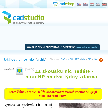
NOVOU FIREMNÍ PREZENTACI NAJDETE NA
www.arkance.world
Události a novinky
(
archiv
)
Dle oboru:
CAD
•
MFG
•
AEC
•
MM
•
GIS
•
HW
3.2.2012
[14616x]
Za zkoušku nic nedáte -
plotr HP na dva týdny zdarma
Tento článek archivu může obsahovat zastaralé informace - je již
více (15) roků starý !
Vyberte si správně!
Před koupí