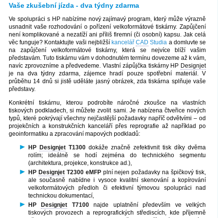
Vaše zkušební jízda - dva týdny zdarma
Ve spolupráci s HP nabízíme nový zajímavý program, který může výrazně
usnadnit vaše rozhodování o pořízení velkoformátové tiskárny. Zapůjčení
není komplikované a nezatíží ani příliš firemní (či osobní) kapsu. Jak celá
věc funguje? Kontaktujte vaši nejbližší
kancelář
CAD
Studia
a domluvte se
na zapůjčení velkoformátové tiskárny, která se nejvíce blíží vašim
představám. Tuto tiskárnu vám v dohodnutém termínu dovezeme až k vám,
navíc zprovozníme a předvedeme. Vlastní zápůjčka tiskárny HP
Designjet
je na dva týdny zdarma, zájemce hradí pouze spotřební materiál. V
průběhu 14 dnů si jistě uděláte jasný obrázek, zda tiskárna splňuje vaše
představy.
Konkrétní tiskárnu, kterou podrobíte náročné zkoušce na vlastních
tiskových podkladech, si můžete zvolit sami. Je nabízena čtveřice nových
typů, které pokrývají všechny nejčastější požadavky napříč odvětvími – od
projekčních a konstrukčních kanceláří přes reprografie až například po
geoinformatiku a zpracování mapových podkladů:
HP
Designjet
T1300
dokáže značně zefektivnit tisk díky dvěma
rolím; ideálně se hodí zejména do technického segmentu
(architektura, projekce, konstrukce ad.),
HP
Designjet
T2300 eMFP
plní nejen požadavky na špičkový tisk,
ale současně nabídne i vysoce kvalitní skenování a kopírování
velkoformátových předloh či efektivní týmovou spolupráci nad
technickou dokumentací,
HP
Designjet
T7100
najde uplatnění především ve velkých
tiskových provozech a reprografických střediscích, kde příjemně