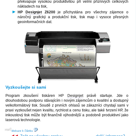
překvapuje vysokou produktivitou při velmi příznivých celkových
nákladech na tisk,
HP
Designjet
Z6200
je přichystána pro všechny zájemce o
náročný grafický a produkční tisk, tisk map i vysoce přesných
geoinformačních dat.
Vyzkoušejte si sami
Program zkoušení tiskáren HP
Designjet
právě startuje. Jde o
dlouhodobou podporu stávajícím i novým zájemcům o kvalitní a dostupný
velkoformátový tisk. Soudě z prvních ohlasů se zákazníci chystají sami v
praxi vyzkoušet nejen kvalitu, rychlost a cenu tisku, ale také tvrzení HP, že
inkoustový tisk může být finančně výhodnější a podobně produktivní jako
laserová technologie.
[
]
HW
diskuze k článku