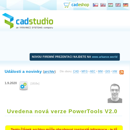
NOVOU FIREMNÍ PREZENTACI NAJDETE NA
www.arkance.world
Události a novinky
(
archiv
)
Dle oboru:
CAD
•
MFG
•
AEC
•
MM
•
GIS
•
HW
1.9.2020
[1616x]
Uvedena nová verze PowerTools V2.0
Tento článek archivu může obsahovat zastaralé informace - je již