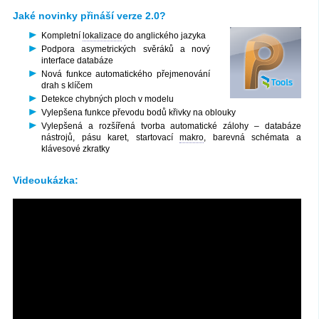
Jaké novinky přináší verze 2.0?
Kompletní
lokalizace
do anglického jazyka
Podpora asymetrických svěráků a nový
interface databáze
Nová funkce automatického přejmenování
drah s klíčem
Detekce chybných ploch v modelu
Vylepšena funkce převodu bodů křivky na oblouky
Vylepšená a rozšířená tvorba automatické zálohy – databáze
nástrojů, pásu karet, startovací
makro
, barevná schémata a
klávesové zkratky
Videoukázka: