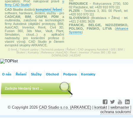
111
specialistů. Proč nakupovat právě
u
PARDUBICE
- Rokycanova 2730, 530
firmy CAD Studio
?
02 Pardubice, tel: +420 910 970 111
CAD Studio
dodává
kompletní řešení
-
PLZEŇ
- Teslova 3, 301 00 Plzeň, tel:
software, hardware, školení, služby - pro
+420 910 970 111
CAD/CAM
,
BIM
,
GIS/FM
,
PDM
a
SLOVENSKO
(Bratislava + Žilina) - tel.
multimédia, založená na technologiích
+421 2 6381 3628
firmy Autodesk (digitální prototypy, BIM,
FRANCIE, BELGIE, NIZOZEMSKO,
AutoCAD, Inventor, Revit, Civil 3D,
POLSKO, FINSKO, LITVA
(
Arkance
Fusion 360, 3ds Max, Vault, Plant,
Systems
)
Simulation, cloud...) a aplikační
nadstavby pro konkrétní profese (i
vlastní vývoj). CAD Studio je členem
evropské skupiny ARKANCE.
O firmě
|
Tiskové zprávy
|
Technická podpora
|
Řešení
|
CAD programy Autodesk
|
GIS
|
BIM
|
Školení
|
Kontakty
|
Reference
|
AutoCAD
|
Revit
|
Inventor
|
Fusion 360
|
3D tisk
DOWNLOAD
|
HLEDAT
O nás
Řešení
Služby
Obchod
Podpora
Kontakty
© Copyright 2026
CAD Studio s.r.o. (ARKANCE)
|
kontakt
|
webmaster
|
ochrana soukromí