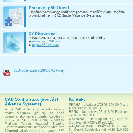
Pracovní příležitosti
Hledáme nové kolegy, kteří nám pomohou v dalším růstu. Rozšiřte
profesionální tým CAD Studia (Arkance Systems).
CADforum.cz
9.100+ CAD tipů a triků a diskuse s 99.000 účastníky
▶
nejnovější CAD tipy
▶
nejnovější diskuse
8810 odběratelů a 2062 CAD videí
CAD Studio s.r.o. (součást
Kontakt
Arkance Systems)
PRAHA
- Líbalova 1/2348, 149 00 Praha
4, tel: +420 910 970 111
Firma CAD Studio s.r.o. je autorizovaný
BRNO
- Sochorova 23, 616 00 Brno, tel:
dealer Autodesk (již 26x po sobě
+420 910 970 111
oceněna jako největší dealer Autodesku
OSTRAVA
- Hornopolní 34, 702 00
v ČR a SR: 1994-2020), Autodesk
Ostrava, tel: +420 910 970 111
Platinum Partner, Autodesk Training
Č.BUDĚJOVICE
- Pražská tř. 16, 370
Center a Autodesk Developer s více než
04 České Budějovice, tel: +420 910 970
30letými zkušenostmi
a týmem 130