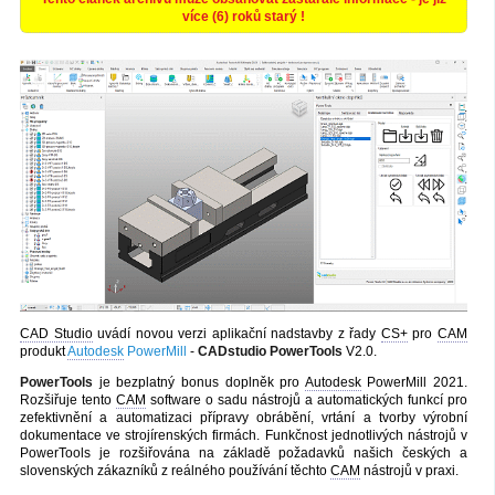
více (6) roků starý !
CAD Studio
uvádí novou verzi aplikační nadstavby z řady
CS+
pro
CAM
produkt
Autodesk
PowerMill
-
CADstudio PowerTools
V2.0.
PowerTools
je bezplatný bonus doplněk pro
Autodesk
PowerMill 2021.
Rozšiřuje tento
CAM
software o sadu nástrojů a automatických funkcí pro
zefektivnění a automatizaci přípravy obrábění, vrtání a tvorby výrobní
dokumentace ve strojírenských firmách. Funkčnost jednotlivých nástrojů v
PowerTools je rozšiřována na základě požadavků našich českých a
slovenských zákazníků z reálného používání těchto
CAM
nástrojů v praxi.