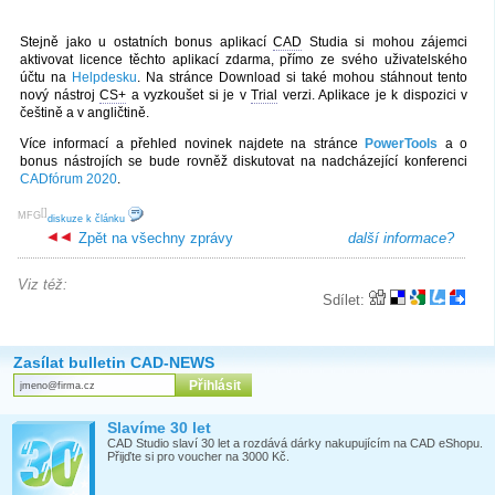
Stejně jako u ostatních bonus aplikací
CAD
Studia si mohou zájemci
aktivovat licence těchto aplikací zdarma, přímo ze svého uživatelského
účtu na
Helpdesku
. Na stránce Download si také mohou stáhnout tento
nový nástroj
CS+
a vyzkoušet si je v
Trial
verzi. Aplikace je k dispozici v
češtině a v angličtině.
Více informací a přehled novinek najdete na stránce
PowerTools
a o
bonus nástrojích se bude rovněž diskutovat na nadcházející konferenci
CADfórum 2020
.
[
]
MFG
diskuze k článku
Zpět na všechny zprávy
další informace?
Viz též:
Sdílet:
Zasílat bulletin CAD-NEWS
Slavíme 30 let
CAD Studio slaví 30 let a rozdává dárky nakupujícím na CAD eShopu.
Přijďte si pro voucher na 3000 Kč.