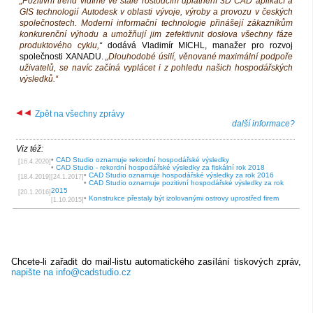
„Pozitivní trend vidíme ve stále rostoucím uplatnění 3D CAD aplikací a
GIS technologií Autodesk v oblasti vývoje, výroby a provozu v českých
společnostech. Moderní informační technologie přinášejí zákazníkům
konkurenční výhodu a umožňují jim zefektivnit doslova všechny fáze
produktového cyklu,“
dodává Vladimír MICHL, manažer pro rozvoj
společnosti XANADU.
„Dlouhodobé úsilí, věnované maximální podpoře
uživatelů, se navíc začíná vyplácet i z pohledu našich hospodářských
výsledků.“
Zpět na všechny zprávy
další informace?
Viz též:
•
CAD Studio oznamuje rekordní hospodářské výsledky
[16.4.2020]
•
CAD Studio - rekordní hospodářské výsledky za fiskální rok 2018
•
CAD Studio oznamuje hospodářské výsledky za rok 2016
[18.4.2019]
[24.1.2017]
•
CAD Studio oznamuje pozitivní hospodářské výsledky za rok
2015
[20.1.2016]
•
Konstrukce přestaly být izolovanými ostrovy uprostřed firem
[1.10.2015]
Chcete-li zařadit do mail-listu automatického zasílání tiskových zpráv,
napište na info@cadstudio.cz