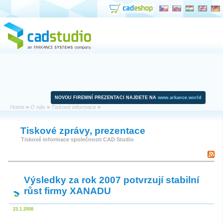
NOVOU FIREMNÍ PREZENTACI NAJDETE NA
www.arkance.world
Home
»
O nás
»
Tiskové informace
»
Tiskové zprávy, prezentace
Tiskové informace společnosti CAD Studio
Výsledky za rok 2007 potvrzují stabilní
růst firmy XANADU
23.1.2008