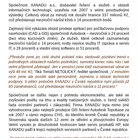
Společnost XANADU a.s., dodavatel řešení a služeb v oblasti
informačních technologií, uzavřela rok 2007 s velmi povzbudivými
výsledky. Celkový obrat za minulý rok dosáhl hranice 337 milionů Kč,
což představuje meziroční nárůst tržeb o 16 procentních bodů.
Zajímavý růst vykázala oblast prodeje aplikací pro počítačovou podporu
navrhování (CAD a GIS) společnosti Autodesk – meziročně o 24 procent
(bez vlivu kurzových změn). Ze služeb, které celkově zaznamenaly
meziroční nárůst o 14 procent, rostly nejvíce služby IT (správa a servis
IT, o 28 procent) a vlastní vývoj softwaru (o 51 procent).
„Přestože jsme po celé druhé pololetí roku sledovali pozitivní trend v
jednotlivých oblastech našeho podnikání, samotný konec roku nás i tak
velmi příjemně překvapil. Jen v prosinci jsme totiž zaznamenali obrat ve
výši 48 mil. Kč,“
říká Tomáš NETOLICKÝ, ředitel společnosti.
„V minulém
roce jsme ale posílili také personálně, zejména v oblasti technické
podpory. V pětici poboček XANADU v České republice nyní působí již
85 zaměstnanců, což představuje meziroční nárůst o 11 procent.“
Společnosti se dařilo nejen z pohledu ekonomického, ale také ve
zvyšování podílu na trhu a kvality nabízených služeb, o čemž svědčí
řada ocenění partnerů i zákazníků. Firma XANADU byla mimo jiné
vyhodnocena jako nejlepší prodejce GIS řešení Autodesk Topobase za
rok 2007 v rámci regionu CHS, do kterého kromě České republiky a
Slovenska spadá dalších 12 zemí ze střední a jihovýchodní Evropy.
Velmi vysoko je dlouhodobě hodnocen také servis produktů HP, kde
XANADU patří k trojici nejlepších servisních partnerů v České republice.