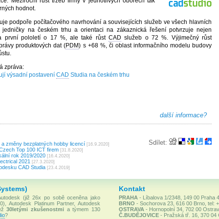
e. Meziroční růst tržeb firmy v jednotlivých oborech tak
erných hodnot.
e podpoře počítačového navrhování a souvisejících služeb ve všech hlavních
i jedničky na českém trhu a orientaci na zákaznická řešení potvrzuje nejen
a první pololetí o 17 %, ale také růst
CAD
služeb o 72 %. Výjimečný růst
rávy produktových dat (
PDM
) s +68 %, či oblast informačního modelu budovy
ůstu.
á zpráva:
zují výsadní postavení
CAD
Studia na českém trhu
další informace?
Sdílet:
 a změny bezplatných hobby licencí
[16.9.2020]
 Czech Top 100 ICT firem
[31.8.2020]
kální rok 2019/2020
[16.4.2020]
ctrical 2021
[27.3.2020]
lpdesku CAD Studia
[23.4.2019]
Systems)
Kontakt
 Autodesk (již 26x po sobě oceněna jako
PRAHA
- Líbalova 1/2348, 149 00 Praha 4
), Autodesk Platinum Partner, Autodesk
BRNO
- Sochorova 23, 616 00 Brno, tel: 
než
30letými zkušenostmi
a týmem 130
OSTRAVA
- Hornopolní 34, 702 00 Ostrav
io
?
Č.BUDĚJOVICE
- Pražská tř. 16, 370 04