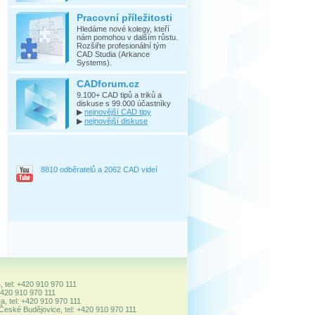
Pracovní příležitosti
Hledáme nové kolegy, kteří
nám pomohou v dalším růstu.
Rozšiřte profesionální tým
CAD Studia (Arkance
Systems).
CADforum.cz
9.100+ CAD tipů a triků a
diskuse s 99.000 účastníky
▶
nejnovější CAD tipy
▶
nejnovější diskuse
8810 odběratelů a 2062 CAD videí
, tel: +420 910 970 111
+420 910 970 111
a, tel: +420 910 970 111
 České Budějovice, tel: +420 910 970 111