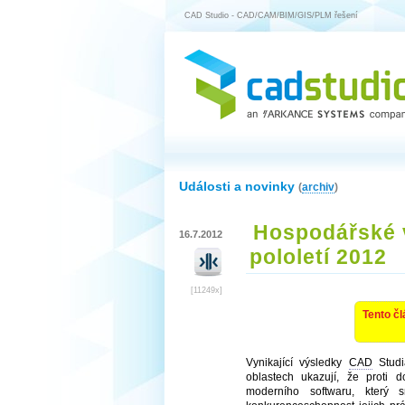
CAD Studio - CAD/CAM/BIM/GIS/PLM řešení
Události a novinky
(
archiv
)
Hospodářské 
16.7.2012
pololetí 2012
[11249x]
Tento čl
Vynikající výsledky
CAD
Studi
oblastech ukazují, že proti 
moderního softwaru, který sn