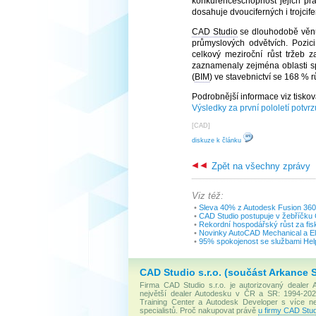
konkurenceschopnost jejich prác
dosahuje dvouciferných i trojcif
CAD Studio
se dlouhodobě věnuj
průmyslových odvětvích. Pozic
celkový meziroční růst tržeb z
zaznamenaly zejména oblasti sp
(
BIM
) ve stavebnictví se 168 % r
Podrobnější informace viz tiskov
Výsledky za první pololetí potvr
[
CAD
]
diskuze k článku
Zpět na všechny zprávy
Viz též:
•
Sleva 40% z Autodesk Fusion 360
•
CAD Studio postupuje v žebříčku
•
Rekordní hospodářský růst za fis
•
Novinky AutoCAD Mechanical a Ele
•
95% spokojenost se službami He
CAD Studio s.r.o. (součást Arkance 
Firma CAD Studio s.r.o. je autorizovaný dealer
největší dealer Autodesku v ČR a SR: 1994-2020
Training Center a Autodesk Developer s více 
specialistů. Proč nakupovat právě
u firmy CAD Stud