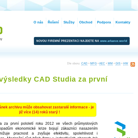
O nás
Řešení
Služby
Obchod
Podpora
Kontakty
NOVOU FIREMNÍ PREZENTACI NAJDETE NA
www.arkance.world
Dle oboru:
CAD
•
MFG
•
AEC
•
MM
•
GIS
•
HW
výsledky CAD Studia za první
ánek archivu může obsahovat zastaralé informace - je
již více (14) roků starý !
a za první pololetí roku 2012 ve všech průmyslových
dopadům ekonomické krize bojují zákazníci nasazením
ižuje pracnost a zvyšuje efektivitu, spolehlivost i