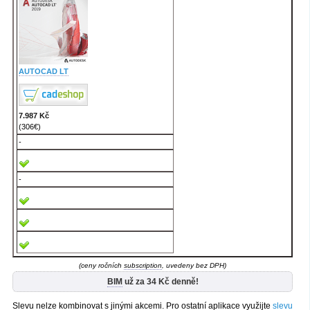
AUTOCAD LT
7.987 Kč
(306€)
-
-
(ceny ročních
subscription
, uvedeny bez DPH)
BIM
už za 34 Kč denně!
Slevu nelze kombinovat s jinými akcemi. Pro ostatní aplikace využijte
slevu