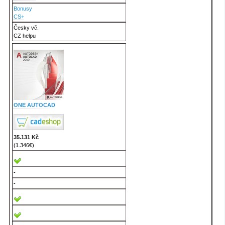
Bonusy
CS+
Česky vč.
CZ helpu
ONE AUTOCAD
35.131 Kč
(1.346€)
-
-