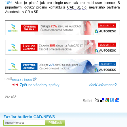
10%
. Akce je platná jak pro single-user, tak pro multi-user licence. S
případnými dotazy prosím kontaktujte
CAD Studio
, největšího partnera
Autodesk
u v ČR a SR.
[
]
CAD
diskuze k článku
Zpět na všechny zprávy
další informace?
Viz též:
Sdílet:
Zasílat bulletin CAD-NEWS