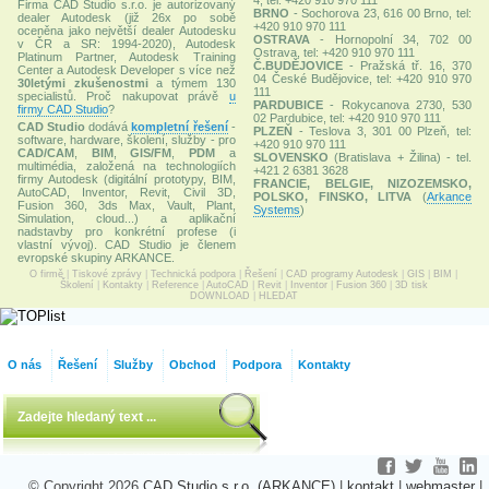
4, tel: +420 910 970 111
Firma CAD Studio s.r.o. je autorizovaný
BRNO
- Sochorova 23, 616 00 Brno, tel:
dealer Autodesk (již 26x po sobě
+420 910 970 111
oceněna jako největší dealer Autodesku
OSTRAVA
- Hornopolní 34, 702 00
v ČR a SR: 1994-2020), Autodesk
Ostrava, tel: +420 910 970 111
Platinum Partner, Autodesk Training
Č.BUDĚJOVICE
- Pražská tř. 16, 370
Center a Autodesk Developer s více než
04 České Budějovice, tel: +420 910 970
30letými zkušenostmi
a týmem 130
111
specialistů. Proč nakupovat právě
u
PARDUBICE
- Rokycanova 2730, 530
firmy CAD Studio
?
02 Pardubice, tel: +420 910 970 111
CAD Studio
dodává
kompletní řešení
-
PLZEŇ
- Teslova 3, 301 00 Plzeň, tel:
software, hardware, školení, služby - pro
+420 910 970 111
CAD/CAM
,
BIM
,
GIS/FM
,
PDM
a
SLOVENSKO
(Bratislava + Žilina) - tel.
multimédia, založená na technologiích
+421 2 6381 3628
firmy Autodesk (digitální prototypy, BIM,
FRANCIE, BELGIE, NIZOZEMSKO,
AutoCAD, Inventor, Revit, Civil 3D,
POLSKO, FINSKO, LITVA
(
Arkance
Fusion 360, 3ds Max, Vault, Plant,
Systems
)
Simulation, cloud...) a aplikační
nadstavby pro konkrétní profese (i
vlastní vývoj). CAD Studio je členem
evropské skupiny ARKANCE.
O firmě
|
Tiskové zprávy
|
Technická podpora
|
Řešení
|
CAD programy Autodesk
|
GIS
|
BIM
|
Školení
|
Kontakty
|
Reference
|
AutoCAD
|
Revit
|
Inventor
|
Fusion 360
|
3D tisk
DOWNLOAD
|
HLEDAT
O nás
Řešení
Služby
Obchod
Podpora
Kontakty
© Copyright 2026
CAD Studio s.r.o. (ARKANCE)
|
kontakt
|
webmaster
|