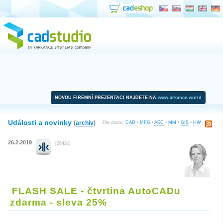
NOVOU FIREMNÍ PREZENTACI NAJDETE NA
www.arkance.world
Události a novinky
(
archiv
)
Dle oboru:
CAD
•
MFG
•
AEC
•
MM
•
GIS
•
HW
26.2.2019
[3642x]
FLASH SALE - čtvrtina AutoCADu
zdarma - sleva 25%