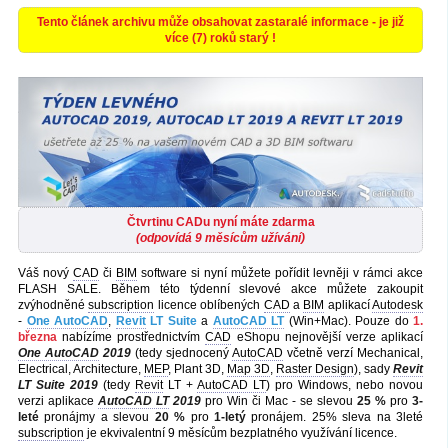
Tento článek archivu může obsahovat zastaralé informace - je již
více (7) roků starý !
Čtvrtinu CADu nyní máte zdarma
(odpovídá 9 měsícům užívání)
Váš nový
CAD
či
BIM
software si nyní můžete pořídit levněji v rámci akce
FLASH SALE. Během této týdenní slevové akce můžete zakoupit
zvýhodněné
subscription
licence oblíbených
CAD
a
BIM
aplikací
Autodesk
-
One AutoCAD
,
Revit
LT Suite
a
AutoCAD LT
(Win+Mac). Pouze do
1.
března
nabízíme prostřednictvím
CAD
eShopu nejnovější verze aplikací
One AutoCAD
2019
(tedy sjednocený
AutoCAD
včetně verzí Mechanical,
Electrical, Architecture,
MEP
, Plant 3D,
Map 3D
,
Raster Design
), sady
Revit
LT Suite 2019
(tedy
Revit
LT +
AutoCAD LT
) pro Windows, nebo novou
verzi aplikace
AutoCAD LT
2019
pro Win či Mac - se slevou
25 %
pro
3-
leté
pronájmy a slevou
20 %
pro
1-letý
pronájem. 25% sleva na 3leté
subscription
je ekvivalentní 9 měsícům bezplatného využívání licence.