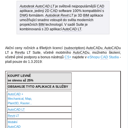
Autodesk
AutoCAD LT
je světově nejpopulárnější
CAD
aplikace, jediný 2D
CAD
software 100% kompatibilní s
DWG
formátem.
Autodesk Revit
LT
je 3D
BIM
aplikace
umožňující snadno vstoupit do světa moderních
projekčních
BIM
technologií. V sadě Suite je
kombinovaná s 2D aplikací
AutoCAD LT
.
Akční ceny ročních a tříletých licencí (
subscription
)
AutoCAD
u,
AutoCAD
u
LT a
Revit
u LT Suite, včetně mobilního
AutoCAD
u, možného školení,
včetně plné podpory a bonus nástrojů
CS+
najdete v
eShopu
CAD
Studia
-
platí pouze do 1.3.2019:
KOUPIT LEVNĚ
se slevou až 25%
OBSAHUJE TYTO APLIKACE A SLUŽBY
AutoCAD
+
Mechanical, Map,
Plant3D, Raster...
AutoCAD LT
Revit
LT
Mobilní
AutoCAD