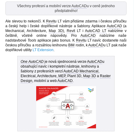
Všechny profesní a mobilní verze
AutoCAD
u v ceně jednoho
předplatného!
Ale slevou to nekončí. K
Revit
u LT vám přidáme zdarma i českou příručku
a český help
i české doplňkové nástroje a šablony. Aplikace
AutoCAD
(a
Mechanical, Architecture,
Map 3D
),
Revit
LT i
AutoCAD LT
nabízíme v
češtině, včetně online nápovědy. Pro
AutoCAD
nabízíme naše
nadstavbové
Tools
aplikace jako bonus. K
Revit
u LT navíc dostanete naši
českou příručku a rozsáhlou knihovnu
BIM
rodin, k
AutoCAD
u LT pak naše
doplňkové utility
LT Extension
.
One AutoCAD
je nová sjednocená verze
AutoCAD
u
obsahující navíc i kompletní nástroje, knihovny a
šablony z profesních verzí
AutoCAD Mechanical
,
Electrical, Architecture,
MEP
, Plant 3D,
Map 3D
a
Raster
Design
, mobilní a web
AutoCAD
.