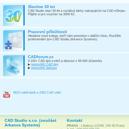
Slavíme 30 let
CAD Studio slaví 30 let a rozdává dárky nakupujícím na CAD eShopu.
Přijďte si pro voucher na 3000 Kč.
Pracovní příležitosti
Hledáme nové kolegy, kteří nám pomohou v dalším růstu. Rozšiřte
profesionální tým CAD Studia (Arkance Systems).
CADforum.cz
9.100+ CAD tipů a triků a diskuse s 99.000 účastníky
▶
nejnovější CAD tipy
▶
nejnovější diskuse
8810 odběratelů a 2062 CAD videí
CAD Studio s.r.o. (součást
Kontakt
Arkance Systems)
PRAHA
- Líbalova 1/2348, 149 00 Praha