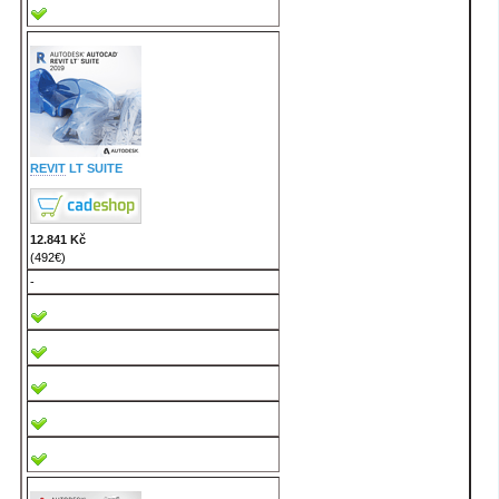
REVIT
LT SUITE
12.841 Kč
(492€)
-