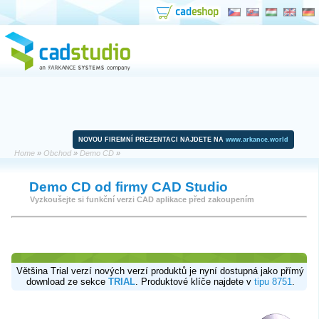
NOVOU FIREMNÍ PREZENTACI NAJDETE NA
www.arkance.world
Home
»
Obchod
»
Demo CD
»
Demo CD od firmy CAD Studio
Vyzkoušejte si funkční verzi CAD aplikace před zakoupením
Většina Trial verzí nových verzí produktů je nyní dostupná jako přímý
download ze sekce
TRIAL
. Produktové klíče najdete v
tipu 8751
.