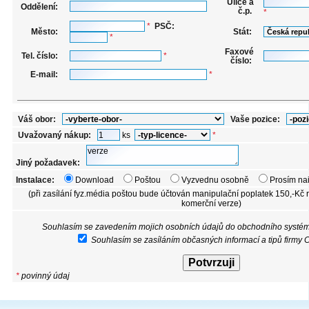
Ulice a
Oddělení:
č.p.
*
*
PSČ:
Město:
Stát:
*
Faxové
Tel. číslo:
*
číslo:
E-mail:
*
Váš obor:
Vaše pozice:
Uvažovaný nákup:
ks
*
Jiný požadavek:
Instalace:
Download
Poštou
Vyzvednu osobně
Prosím nai
(při zasílání fyz.média poštou bude účtován manipulační poplatek 150,-Kč
komerční verze)
Souhlasím se zavedením mojich osobních údajů do obchodního systém
Souhlasím se zasíláním občasných informací a tipů firmy 
*
povinný údaj