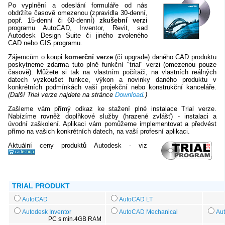
Po vyplnění a odeslání formuláře od nás
obdržíte časově omezenou (zpravidla 30-denní,
popř. 15-denní či 60-denní)
zkušební verzi
programu AutoCAD, Inventor, Revit, sad
Autodesk Design Suite či jiného zvoleného
CAD nebo GIS programu.
Zájemcům o koupi
komerční verze
(či upgrade) daného CAD produktu
poskytneme zdarma tuto plně funkční "trial" verzi (omezenou pouze
časově). Můžete si tak na vlastním počítači, na vlastních reálných
datech vyzkoušet funkce, výkon a novinky daného produktu v
konkrétních podmínkách vaší projekční nebo konstrukční kanceláře.
(Další Trial verze najdete na stránce
Download
.)
Zašleme vám přímý odkaz ke stažení plné instalace Trial verze.
Nabízíme rovněž doplňkové služby (hrazené zvlášť) - instalaci a
úvodní zaškolení. Aplikaci vám pomůžeme implementovat a předvést
přímo na vašich konkrétních datech, na vaší profesní aplikaci.
Aktuální ceny produktů Autodesk - viz
TRIAL PRODUKT
AutoCAD
AutoCAD LT
Autodesk Inventor
AutoCAD Mechanical
Aut
PC s min.4GB RAM