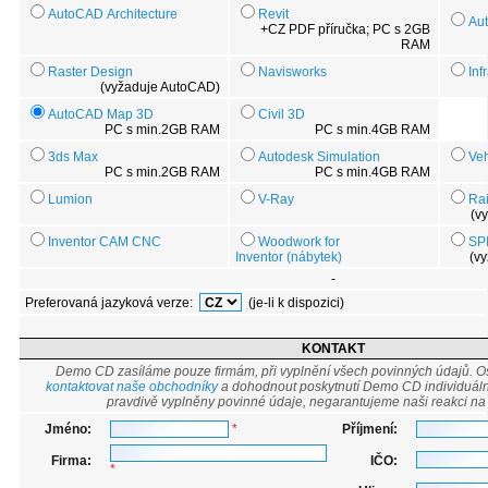
AutoCAD Architecture
Revit
Au
+CZ PDF příručka; PC s 2GB
RAM
Raster Design
Navisworks
Inf
(vyžaduje AutoCAD)
AutoCAD Map 3D
Civil 3D
PC s min.2GB RAM
PC s min.4GB RAM
3ds Max
Autodesk Simulation
Veh
PC s min.2GB RAM
PC s min.4GB RAM
Lumion
V-Ray
Rai
(v
Inventor CAM CNC
Woodwork for
SPI
Inventor (nábytek)
(v
-
Preferovaná jazyková verze:
(je-li k dispozici)
KONTAKT
Demo CD zasíláme pouze firmám, při vyplnění všech povinných údajů. O
kontaktovat naše obchodníky
a dohodnout poskytnutí Demo CD individuálně
pravdivě vyplněny povinné údaje, negarantujeme naši reakci na 
Jméno:
*
Příjmení:
Firma:
IČO:
*