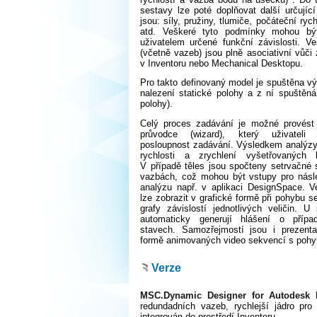
sestavy lze poté doplňovat další určujíc
jsou: síly, pružiny, tlumiče, počáteční rych
atd. Veškeré tyto podmínky mohou bý
uživatelem určené funkční závislosti. V
(včetně vazeb) jsou plně asociativní vů
v Inventoru nebo Mechanical Desktopu.
Pro takto definovaný model je spuštěna výp
nalezení statické polohy a z ní spuště
polohy).
Celý proces zadávání je možné provést 
průvodce (wizard), který uživateli
posloupnost zadávání. Výsledkem analýzy j
rychlosti a zrychlení vyšetřovaných 
V případě těles jsou spočteny setrvačné 
vazbách, což mohou být vstupy pro násl
analýzu např. v aplikaci DesignSpace. V
lze zobrazit v grafické formě při pohybu s
grafy závislostí jednotlivých veličin. 
automaticky generují hlášení o přípa
stavech. Samozřejmostí jsou i prezent
formě animovaných video sekvencí s poh
Verze
MSC.Dynamic Designer for Autodesk I
redundadních vazeb, rychlejší jádro pr
integrován do prostředí Inventoru.