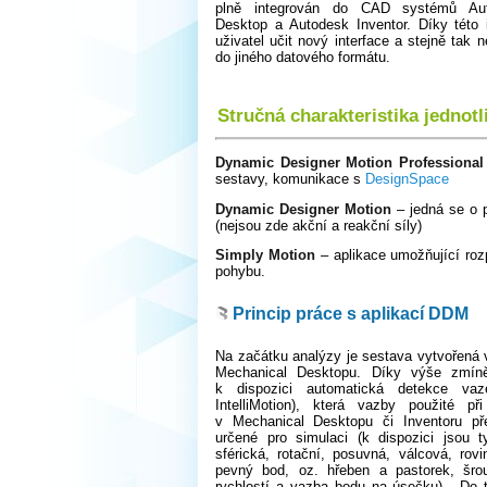
plně integrován do CAD systémů Au
Desktop a Autodesk Inventor. Díky této 
uživatel učit nový interface a stejně tak 
do jiného datového formátu.
Stručná charakteristika jednotl
Dynamic Designer Motion Professional
sestavy, komunikace s
DesignSpace
Dynamic Designer Motion
– jedná se o p
(nejsou zde akční a reakční síly)
Simply Motion
– aplikace umožňující roz
pohybu.
Princip práce s aplikací DDM
Na začátku analýzy je sestava vytvořená 
Mechanical Desktopu. Díky výše zmíně
k dispozici automatická detekce vaze
IntelliMotion), která vazby použité př
v Mechanical Desktopu či Inventoru p
určené pro simulaci (k dispozici jsou t
sférická, rotační, posuvná, válcová, rovin
pevný bod, oz. hřeben a pastorek, šro
rychlostí a vazba bodu na úsečku) . Do 