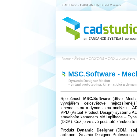
CAD Studio - CAD/CAM/BIM/GIS/PLM řešení
Home
»
Řešení
»
CAD/CAM
»
CAD pro strojírens
MSC.Software - Mec
Dynamic Designer Motion
- virtual prototyping, kinematická a dyna
Společnost
MSC.Software
(dříve Mecha
vývojářem celosvětově nejrozšířeněj
kinematickou a dynamickou analýzu –
A
VPD (Virtual Product Design) systému A
stavebním kamenem MAI aplikace – Dyna
(DDM). Což je ve své podstatě zárukou té n
Produkt
Dynamic Designer
(DDM, stej
aplikace Dynamic Designer Professional 