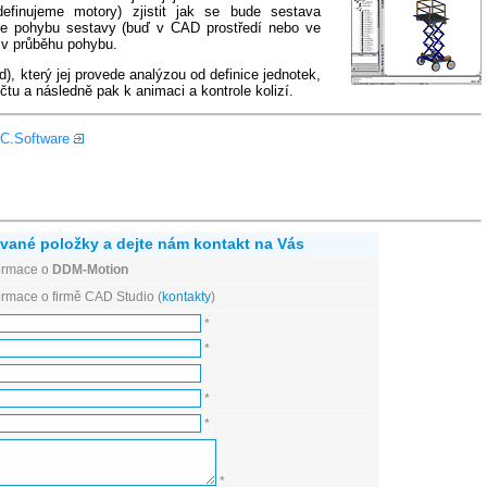
efinujeme motory) zjistit jak se bude sestava
e pohybu sestavy (buď v CAD prostředí nebo ve
í v průběhu pohybu.
), který jej provede analýzou od definice jednotek,
čtu a následně pak k animaci a kontrole kolizí.
SC.Software
ované položky a dejte nám kontakt na Vás
formace o
DDM-Motion
ormace o firmě CAD Studio (
kontakty
)
*
*
*
*
*