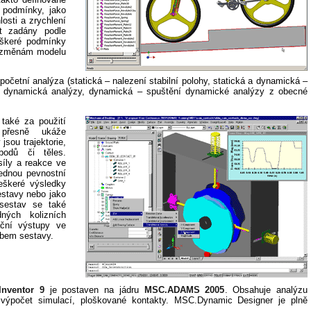
í podmínky, jako
losti a zrychlení
t zadány podle
eškeré podmínky
či změnám modelu
očetní analýza (statická – nalezení stabilní polohy, statická a dynamická –
ná dynamická analýzy, dynamická – spuštění dynamické analýzy z obecné
také za použití
 přesně ukáže
sou trajektorie,
bodů či těles.
síly a reakce ve
ednou pevnostní
eškeré výsledky
estavy nebo jako
U sestav se také
dných kolizních
ační výstupy ve
ybem sestavy.
nventor 9
je postaven na jádru
MSC.ADAMS 2005
. Obsahuje analýzu
o výpočet simulací, ploškované kontakty. MSC.Dynamic Designer je plně