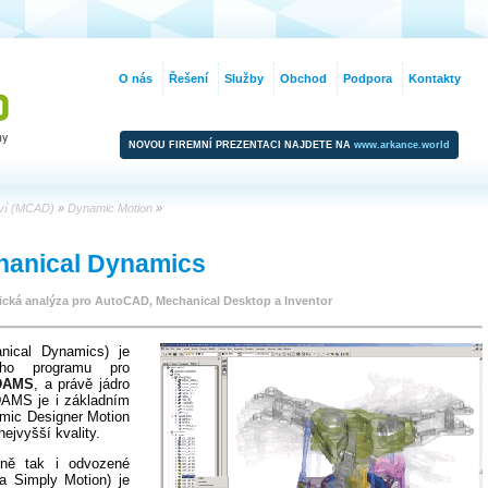
O nás
Řešení
Služby
Obchod
Podpora
Kontakty
NOVOU FIREMNÍ PREZENTACI NAJDETE NA
www.arkance.world
tví (MCAD)
»
Dynamic Motion
»
hanical Dynamics
mická analýza pro AutoCAD, Mechanical Desktop a Inventor
nical Dynamics) je
šího programu pro
DAMS
, a právě jádro
DAMS je i základním
mic Designer Motion
ejvyšší kvality.
ně tak i odvozené
a Simply Motion) je