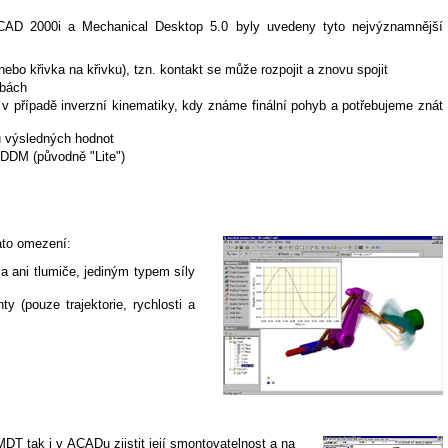
CAD 2000i a Mechanical Desktop 5.0 byly uvedeny tyto nejvýznamnější
ebo křivka na křivku), tzn. kontakt se může rozpojit a znovu spojit
zbách
 v případě inverzní kinematiky, kdy známe finální pohyb a potřebujeme znát
ů výsledných hodnot
 DDM (původně "Lite")
ato omezení:
 a ani tlumiče, jediným typem síly
y (pouze trajektorie, rychlosti a
DT tak i v ACADu zjistit její smontovatelnost a na