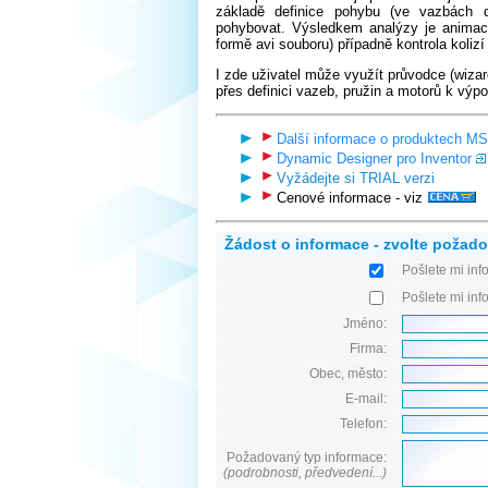
základě definice pohybu (ve vazbách d
pohybovat. Výsledkem analýzy je animac
formě avi souboru) případně kontrola koliz
I zde uživatel může využít průvodce (wizard
přes definici vazeb, pružin a motorů k výpo
Další informace o produktech M
Dynamic Designer pro Inventor
Vyžádejte si TRIAL verzi
Cenové informace - viz
Žádost o informace - zvolte požad
Pošlete mi in
Pošlete mi inf
Jméno:
Firma:
Obec, město:
E-mail:
Telefon:
Požadovaný typ informace:
(podrobnosti, předvedení...)