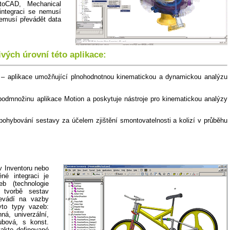
toCAD, Mechanical
integraci se nemusí
nemusí převádět data
ivých úrovní této aplikace:
– aplikace umožňující plnohodnotnou kinematickou a dynamickou analýzu
odmnožinu aplikace Motion a poskytuje nástroje pro kinematickou analýzy
pohybování sestavy za účelem zjištění smontovatelnosti a kolizí v průběhu
v Inventoru nebo
né integraci je
b (technologie
i tvorbě sestav
řevádí na vazby
yto typy vazeb:
ná, univerzální,
ubová, s konst.
takto definované