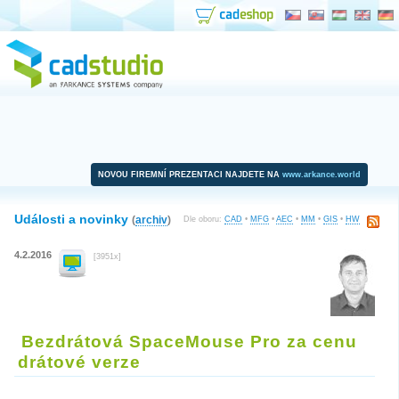
NOVOU FIREMNÍ PREZENTACI NAJDETE NA
www.arkance.world
Události a novinky
(
archiv
)
Dle oboru:
CAD
•
MFG
•
AEC
•
MM
•
GIS
•
HW
4.2.2016
[3951x]
Bezdrátová SpaceMouse Pro za cenu
drátové verze