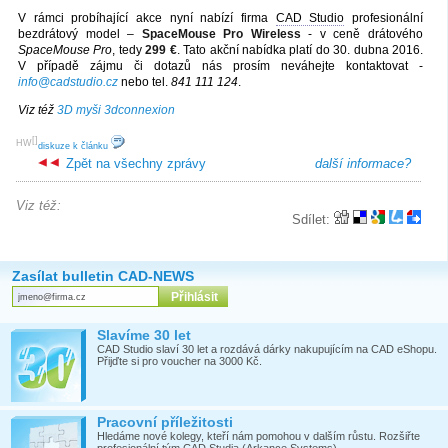
V rámci probíhající akce nyní nabízí firma
CAD Studio
profesionální
bezdrátový model –
SpaceMouse Pro Wireless
- v ceně drátového
SpaceMouse Pro
, tedy
299 €
. Tato akční nabídka platí do 30. dubna 2016.
V případě zájmu či dotazů nás prosím neváhejte kontaktovat -
info@cadstudio.cz
nebo tel.
841 111 124
.
Viz též
3D myši 3dconnexion
[
]
HW
diskuze k článku
Zpět na všechny zprávy
další informace?
Viz též:
Sdílet:
Zasílat bulletin CAD-NEWS
Slavíme 30 let
CAD Studio slaví 30 let a rozdává dárky nakupujícím na CAD eShopu.
Přijďte si pro voucher na 3000 Kč.
Pracovní příležitosti
Hledáme nové kolegy, kteří nám pomohou v dalším růstu. Rozšiřte