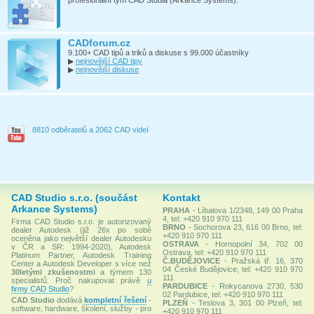
profesionální tým CAD Studia (Arkance Systems).
CADforum.cz
9.100+ CAD tipů a triků a diskuse s 99.000 účastníky
▶
nejnovější CAD tipy
▶
nejnovější diskuse
8810 odběratelů a 2062 CAD videí
CAD Studio s.r.o. (součást
Kontakt
Arkance Systems)
PRAHA
- Líbalova 1/2348, 149 00 Praha
4, tel: +420 910 970 111
Firma CAD Studio s.r.o. je autorizovaný
BRNO
- Sochorova 23, 616 00 Brno, tel:
dealer Autodesk (již 26x po sobě
+420 910 970 111
oceněna jako největší dealer Autodesku
OSTRAVA
- Hornopolní 34, 702 00
v ČR a SR: 1994-2020), Autodesk
Ostrava, tel: +420 910 970 111
Platinum Partner, Autodesk Training
Č.BUDĚJOVICE
- Pražská tř. 16, 370
Center a Autodesk Developer s více než
04 České Budějovice, tel: +420 910 970
30letými zkušenostmi
a týmem 130
111
specialistů. Proč nakupovat právě
u
PARDUBICE
- Rokycanova 2730, 530
firmy CAD Studio
?
02 Pardubice, tel: +420 910 970 111
CAD Studio
dodává
kompletní řešení
-
PLZEŇ
- Teslova 3, 301 00 Plzeň, tel:
software, hardware, školení, služby - pro
+420 910 970 111