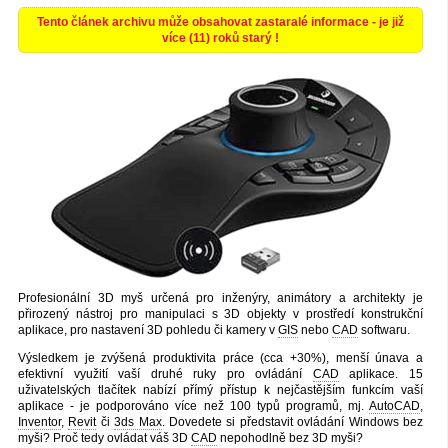
Tento článek archivu může obsahovat zastaralé informace - je již
více (11) roků starý !
Profesionální 3D myš určená pro inženýry, animátory a architekty je
přirozený nástroj pro manipulaci s 3D objekty v prostředí konstrukční
aplikace, pro nastavení 3D pohledu či kamery v
GIS
nebo
CAD
softwaru.
Výsledkem je zvýšená produktivita práce (cca +30%), menší únava a
efektivní využití vaší druhé ruky pro ovládání
CAD
aplikace. 15
uživatelských tlačítek nabízí přímý přístup k nejčastějším funkcím vaší
aplikace - je podporováno více než 100 typů programů, mj.
AutoCAD
,
Inventor
,
Revit
či
3ds Max
. Dovedete si představit ovládání Windows bez
myši? Proč tedy ovládat váš 3D
CAD
nepohodlně bez 3D myši?