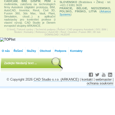
CAD/CAM
,
BIM
,
GIS/FM
,
PDM
a
SLOVENSKO
(Bratislava + Žilina) - tel.
multimédia, založená na technologiích
+421 2 6381 3628
firmy Autodesk (digitální prototypy, BIM,
FRANCIE, BELGIE, NIZOZEMSKO,
AutoCAD, Inventor, Revit, Civil 3D,
POLSKO, FINSKO, LITVA
(
Arkance
Fusion 360, 3ds Max, Vault, Plant,
Systems
)
Simulation, cloud...) a aplikační
nadstavby pro konkrétní profese (i
vlastní vývoj). CAD Studio je členem
evropské skupiny ARKANCE.
O firmě
|
Tiskové zprávy
|
Technická podpora
|
Řešení
|
CAD programy Autodesk
|
GIS
|
BIM
|
Školení
|
Kontakty
|
Reference
|
AutoCAD
|
Revit
|
Inventor
|
Fusion 360
|
3D tisk
DOWNLOAD
|
HLEDAT
O nás
Řešení
Služby
Obchod
Podpora
Kontakty
© Copyright 2026
CAD Studio s.r.o. (ARKANCE)
|
kontakt
|
webmaster
|
ochrana soukromí