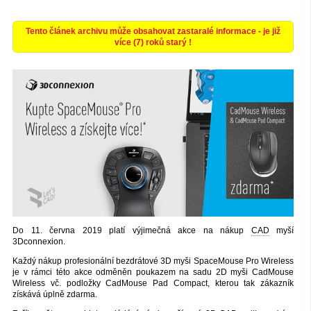
Tento článek archivu může obsahovat zastaralé informace - je již
více (7) roků starý !
Do 11. června 2019 platí výjimečná akce na nákup
CAD
myší
3Dconnexion.
Každý nákup profesionální bezdrátové 3D myši SpaceMouse Pro Wireless
je v rámci této akce odměněn poukazem na sadu 2D myši CadMouse
Wireless vč. podložky CadMouse Pad Compact, kterou tak zákazník
získává úplně zdarma.