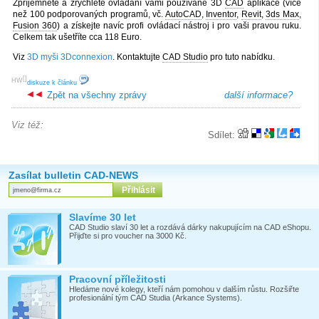
Zpříjemněte a zrychlete ovládání vámi používané 3D
CAD
aplikace (více
než 100 podporovaných programů, vč.
AutoCAD
,
Inventor
,
Revit
,
3ds Max
,
Fusion 360
) a získejte navíc profi ovládací nástroj i pro vaši pravou ruku.
Celkem tak ušetříte cca 118 Euro.
Viz
3D myši 3Dconnexion
. Kontaktujte
CAD Studio
pro tuto nabídku.
[
]
HW
diskuze k článku
Zpět na všechny zprávy
další informace?
Viz též:
Sdílet:
Zasílat bulletin CAD-NEWS
Slavíme 30 let
CAD Studio slaví 30 let a rozdává dárky nakupujícím na CAD eShopu.
Přijďte si pro voucher na 3000 Kč.
Pracovní příležitosti
Hledáme nové kolegy, kteří nám pomohou v dalším růstu. Rozšiřte
profesionální tým CAD Studia (Arkance Systems).