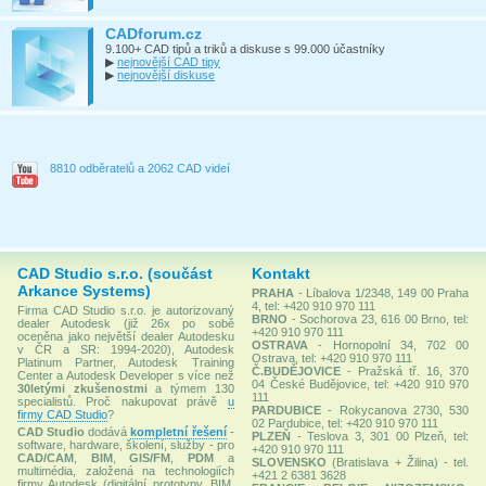
CADforum.cz
9.100+ CAD tipů a triků a diskuse s 99.000 účastníky
▶
nejnovější CAD tipy
▶
nejnovější diskuse
8810 odběratelů a 2062 CAD videí
CAD Studio s.r.o. (součást
Kontakt
Arkance Systems)
PRAHA
- Líbalova 1/2348, 149 00 Praha
4, tel: +420 910 970 111
Firma CAD Studio s.r.o. je autorizovaný
BRNO
- Sochorova 23, 616 00 Brno, tel:
dealer Autodesk (již 26x po sobě
+420 910 970 111
oceněna jako největší dealer Autodesku
OSTRAVA
- Hornopolní 34, 702 00
v ČR a SR: 1994-2020), Autodesk
Ostrava, tel: +420 910 970 111
Platinum Partner, Autodesk Training
Č.BUDĚJOVICE
- Pražská tř. 16, 370
Center a Autodesk Developer s více než
04 České Budějovice, tel: +420 910 970
30letými zkušenostmi
a týmem 130
111
specialistů. Proč nakupovat právě
u
PARDUBICE
- Rokycanova 2730, 530
firmy CAD Studio
?
02 Pardubice, tel: +420 910 970 111
CAD Studio
dodává
kompletní řešení
-
PLZEŇ
- Teslova 3, 301 00 Plzeň, tel:
software, hardware, školení, služby - pro
+420 910 970 111
CAD/CAM
,
BIM
,
GIS/FM
,
PDM
a
SLOVENSKO
(Bratislava + Žilina) - tel.
multimédia, založená na technologiích
+421 2 6381 3628
firmy Autodesk (digitální prototypy, BIM,