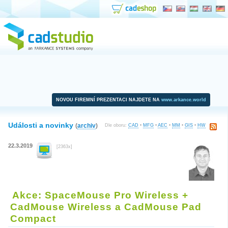
NOVOU FIREMNÍ PREZENTACI NAJDETE NA
www.arkance.world
Události a novinky
(
archiv
)
Dle oboru:
CAD
•
MFG
•
AEC
•
MM
•
GIS
•
HW
22.3.2019
[2363x]
Akce: SpaceMouse Pro Wireless +
CadMouse Wireless a CadMouse Pad
Compact