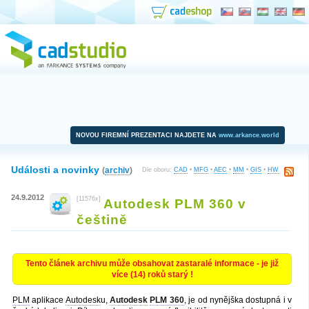
NOVOU FIREMNÍ PREZENTACI NAJDETE NA
www.arkance.world
Události a novinky
(
archiv
)
Dle oboru:
CAD
•
MFG
•
AEC
•
MM
•
GIS
•
HW
24.9.2012
[11576x]
Autodesk PLM 360 v
češtině
Tento článek archivu může obsahovat zastaralé informace - je již
více (14) roků starý !
PLM
aplikace
Autodesk
u,
Autodesk
PLM 360
, je od nynějška dostupná i v