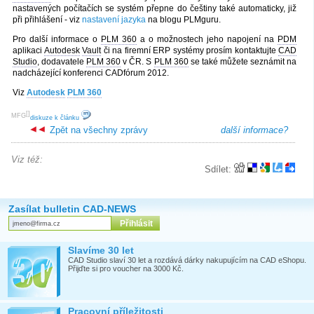
nastavených počítačích se systém přepne do češtiny také automaticky, již
při přihlášení - viz
nastavení jazyka
na blogu PLMguru.
Pro další informace o
PLM 360
a o možnostech jeho napojení na
PDM
aplikaci
Autodesk
Vault
či na firemní ERP systémy prosím kontaktujte
CAD
Studio
, dodavatele
PLM 360
v ČR. S
PLM 360
se také můžete seznámit na
nadcházející konferenci CADfórum 2012.
Viz
Autodesk
PLM 360
[
]
MFG
diskuze k článku
Zpět na všechny zprávy
další informace?
Viz též:
Sdílet:
Zasílat bulletin CAD-NEWS
Slavíme 30 let
CAD Studio slaví 30 let a rozdává dárky nakupujícím na CAD eShopu.
Přijďte si pro voucher na 3000 Kč.
Pracovní příležitosti