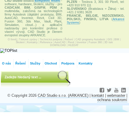
CAD Studio
dodává
kompletní řešení
-
PLZEŇ
- Teslova 3, 301 00 Plzeň, tel:
software, hardware, školení, služby - pro
+420 910 970 111
CAD/CAM
,
BIM
,
GIS/FM
,
PDM
a
SLOVENSKO
(Bratislava + Žilina) - tel.
multimédia, založená na technologiích
+421 2 6381 3628
firmy Autodesk (digitální prototypy, BIM,
FRANCIE, BELGIE, NIZOZEMSKO,
AutoCAD, Inventor, Revit, Civil 3D,
POLSKO, FINSKO, LITVA
(
Arkance
Fusion 360, 3ds Max, Vault, Plant,
Systems
)
Simulation, cloud...) a aplikační
nadstavby pro konkrétní profese (i
vlastní vývoj). CAD Studio je členem
evropské skupiny ARKANCE.
O firmě
|
Tiskové zprávy
|
Technická podpora
|
Řešení
|
CAD programy Autodesk
|
GIS
|
BIM
|
Školení
|
Kontakty
|
Reference
|
AutoCAD
|
Revit
|
Inventor
|
Fusion 360
|
3D tisk
DOWNLOAD
|
HLEDAT
O nás
Řešení
Služby
Obchod
Podpora
Kontakty
© Copyright 2026
CAD Studio s.r.o. (ARKANCE)
|
kontakt
|
webmaster
|
ochrana soukromí