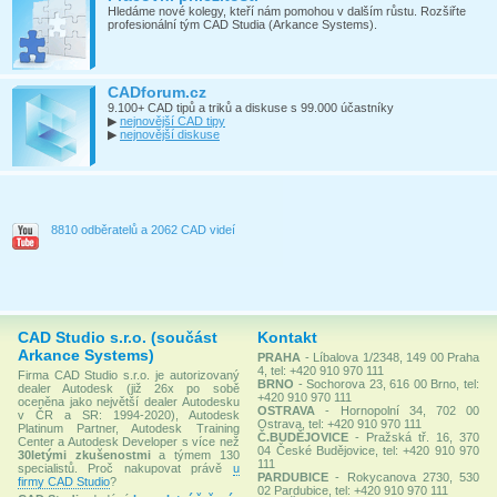
Hledáme nové kolegy, kteří nám pomohou v dalším růstu. Rozšiřte
profesionální tým CAD Studia (Arkance Systems).
CADforum.cz
9.100+ CAD tipů a triků a diskuse s 99.000 účastníky
▶
nejnovější CAD tipy
▶
nejnovější diskuse
8810 odběratelů a 2062 CAD videí
CAD Studio s.r.o. (součást
Kontakt
Arkance Systems)
PRAHA
- Líbalova 1/2348, 149 00 Praha
4, tel: +420 910 970 111
Firma CAD Studio s.r.o. je autorizovaný
BRNO
- Sochorova 23, 616 00 Brno, tel:
dealer Autodesk (již 26x po sobě
+420 910 970 111
oceněna jako největší dealer Autodesku
OSTRAVA
- Hornopolní 34, 702 00
v ČR a SR: 1994-2020), Autodesk
Ostrava, tel: +420 910 970 111
Platinum Partner, Autodesk Training
Č.BUDĚJOVICE
- Pražská tř. 16, 370
Center a Autodesk Developer s více než
04 České Budějovice, tel: +420 910 970
30letými zkušenostmi
a týmem 130
111
specialistů. Proč nakupovat právě
u
PARDUBICE
- Rokycanova 2730, 530
firmy CAD Studio
?
02 Pardubice, tel: +420 910 970 111