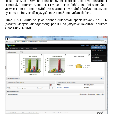
české lokalizaci. Díky snadnosti nasazení, flexibilitě a cenové dostupnosti
si nachází program
Autodesk
PLM 360
stále širší uplatnění u malých i
velkých firem po celém světě. Ke snadnosti ovládání přispívá i
lokalizace
systému do řady dalších jazyků, mezi nimiž nechybí ani čeština.
Firma
CAD Studio
se jako partner
Autodesk
u specializovaný na
PLM
(product lifecycle management)
podílí i na jazykové lokalizaci aplikace
Autodesk
PLM 360
.