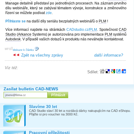
Manage detailně představí po jednotlivých procesech. Na záznam prvního
dílu webináře, který se zabýval tématem vývoje, konstrukce a změnového
řízení se můžete podívat
zde
.
Přihlaste se
na další díly seriálu bezplatných webinářů o
PLM
!
Více informací najdete na stránkách
CADstudio.cz/
PLM
. Společnost
CAD
Studio
(
Arkance
Systems) je autorizována pro implementace
PLM
systémů
Autodesk
. V případě vašich dotazů k produktu nás neváhejte kontaktovat.
[
]
MFG
diskuze k článku
Zpět na všechny zprávy
další informace?
Viz též:
Sdílet:
Zasílat bulletin CAD-NEWS
Slavíme 30 let
CAD Studio slaví 30 let a rozdává dárky nakupujícím na CAD eShopu.
Přijďte si pro voucher na 3000 Kč.
Pracovní příležitosti