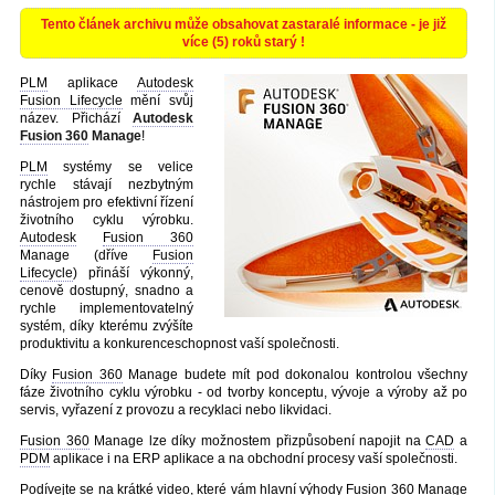
Tento článek archivu může obsahovat zastaralé informace - je již
více (5) roků starý !
PLM
aplikace
Autodesk
Fusion Lifecycle
mění svůj
název. Přichází
Autodesk
Fusion 360
Manage
!
PLM
systémy se velice
rychle stávají nezbytným
nástrojem pro efektivní řízení
životního cyklu výrobku.
Autodesk
Fusion 360
Manage (dříve
Fusion
Lifecycle
) přináší výkonný,
cenově dostupný, snadno a
rychle implementovatelný
systém, díky kterému zvýšíte
produktivitu a konkurenceschopnost vaší společnosti.
Díky
Fusion 360
Manage budete mít pod dokonalou kontrolou všechny
fáze životního cyklu výrobku - od tvorby konceptu, vývoje a výroby až po
servis, vyřazení z provozu a recyklaci nebo likvidaci.
Fusion 360
Manage lze díky možnostem přizpůsobení napojit na
CAD
a
PDM
aplikace i na ERP aplikace a na obchodní procesy vaší společnosti.
Podívejte se na krátké video, které vám hlavní výhody
Fusion 360
Manage