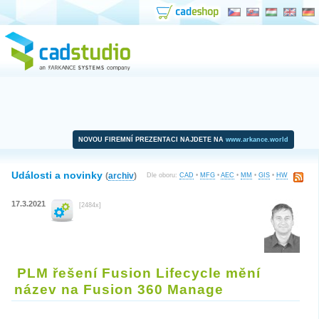
NOVOU FIREMNÍ PREZENTACI NAJDETE NA
www.arkance.world
Události a novinky
(
archiv
)
Dle oboru:
CAD
•
MFG
•
AEC
•
MM
•
GIS
•
HW
17.3.2021
[2484x]
PLM řešení Fusion Lifecycle mění
název na Fusion 360 Manage