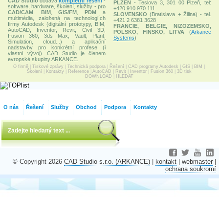
CAD Studio
dodává
kompletní řešení
-
PLZEŇ
- Teslova 3, 301 00 Plzeň, tel:
software, hardware, školení, služby - pro
+420 910 970 111
CAD/CAM
,
BIM
,
GIS/FM
,
PDM
a
SLOVENSKO
(Bratislava + Žilina) - tel.
multimédia, založená na technologiích
+421 2 6381 3628
firmy Autodesk (digitální prototypy, BIM,
FRANCIE, BELGIE, NIZOZEMSKO,
AutoCAD, Inventor, Revit, Civil 3D,
POLSKO, FINSKO, LITVA
(
Arkance
Fusion 360, 3ds Max, Vault, Plant,
Systems
)
Simulation, cloud...) a aplikační
nadstavby pro konkrétní profese (i
vlastní vývoj). CAD Studio je členem
evropské skupiny ARKANCE.
O firmě
|
Tiskové zprávy
|
Technická podpora
|
Řešení
|
CAD programy Autodesk
|
GIS
|
BIM
|
Školení
|
Kontakty
|
Reference
|
AutoCAD
|
Revit
|
Inventor
|
Fusion 360
|
3D tisk
DOWNLOAD
|
HLEDAT
O nás
Řešení
Služby
Obchod
Podpora
Kontakty
© Copyright 2026
CAD Studio s.r.o. (ARKANCE)
|
kontakt
|
webmaster
|
ochrana soukromí