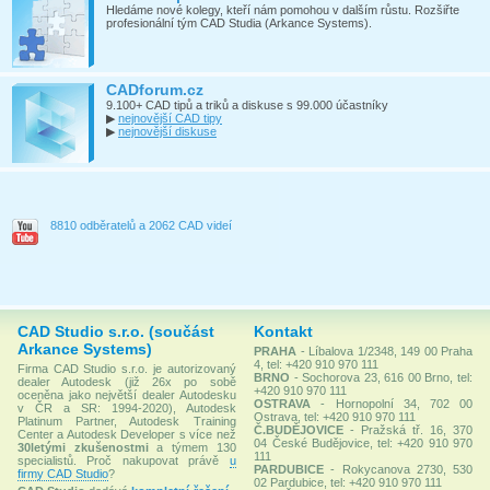
Hledáme nové kolegy, kteří nám pomohou v dalším růstu. Rozšiřte
profesionální tým CAD Studia (Arkance Systems).
CADforum.cz
9.100+ CAD tipů a triků a diskuse s 99.000 účastníky
▶
nejnovější CAD tipy
▶
nejnovější diskuse
8810 odběratelů a 2062 CAD videí
CAD Studio s.r.o. (součást
Kontakt
Arkance Systems)
PRAHA
- Líbalova 1/2348, 149 00 Praha
4, tel: +420 910 970 111
Firma CAD Studio s.r.o. je autorizovaný
BRNO
- Sochorova 23, 616 00 Brno, tel:
dealer Autodesk (již 26x po sobě
+420 910 970 111
oceněna jako největší dealer Autodesku
OSTRAVA
- Hornopolní 34, 702 00
v ČR a SR: 1994-2020), Autodesk
Ostrava, tel: +420 910 970 111
Platinum Partner, Autodesk Training
Č.BUDĚJOVICE
- Pražská tř. 16, 370
Center a Autodesk Developer s více než
04 České Budějovice, tel: +420 910 970
30letými zkušenostmi
a týmem 130
111
specialistů. Proč nakupovat právě
u
PARDUBICE
- Rokycanova 2730, 530
firmy CAD Studio
?
02 Pardubice, tel: +420 910 970 111