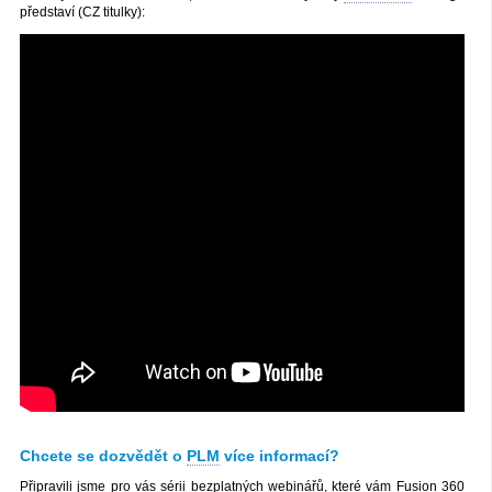
představí (CZ titulky):
Chcete se dozvědět o
PLM
více informací?
Připravili jsme pro vás sérii bezplatných webinářů, které vám
Fusion 360