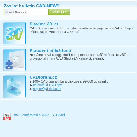
Zasílat bulletin CAD-NEWS
Slavíme 30 let
CAD Studio slaví 30 let a rozdává dárky nakupujícím na CAD eShopu.
Přijďte si pro voucher na 3000 Kč.
Pracovní příležitosti
Hledáme nové kolegy, kteří nám pomohou v dalším růstu. Rozšiřte
profesionální tým CAD Studia (Arkance Systems).
CADforum.cz
9.100+ CAD tipů a triků a diskuse s 99.000 účastníky
▶
nejnovější CAD tipy
▶
nejnovější diskuse
8810 odběratelů a 2062 CAD videí