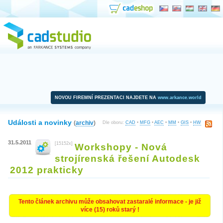
NOVOU FIREMNÍ PREZENTACI NAJDETE NA
www.arkance.world
Události a novinky
(
archiv
)
Dle oboru:
CAD
•
MFG
•
AEC
•
MM
•
GIS
•
HW
31.5.2011
[15152x]
Workshopy - Nová
strojírenská řešení Autodesk
2012 prakticky
Tento článek archivu může obsahovat zastaralé informace - je již
více (15) roků starý !