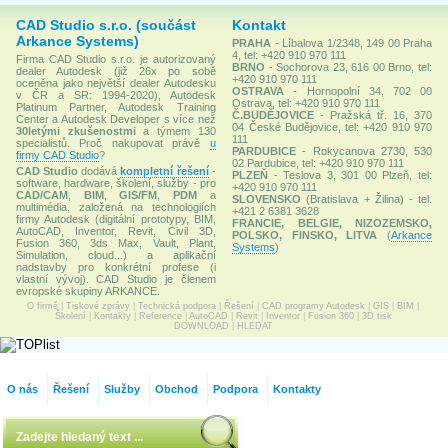
CAD Studio s.r.o. (součást
Kontakt
Arkance Systems)
PRAHA
- Líbalova 1/2348, 149 00 Praha
4, tel: +420 910 970 111
Firma CAD Studio s.r.o. je autorizovaný
BRNO
- Sochorova 23, 616 00 Brno, tel:
dealer Autodesk (již 26x po sobě
+420 910 970 111
oceněna jako největší dealer Autodesku
OSTRAVA
- Hornopolní 34, 702 00
v ČR a SR: 1994-2020), Autodesk
Ostrava, tel: +420 910 970 111
Platinum Partner, Autodesk Training
Č.BUDĚJOVICE
- Pražská tř. 16, 370
Center a Autodesk Developer s více než
04 České Budějovice, tel: +420 910 970
30letými zkušenostmi
a týmem 130
111
specialistů. Proč nakupovat právě
u
PARDUBICE
- Rokycanova 2730, 530
firmy CAD Studio
?
02 Pardubice, tel: +420 910 970 111
CAD Studio
dodává
kompletní řešení
-
PLZEŇ
- Teslova 3, 301 00 Plzeň, tel:
software, hardware, školení, služby - pro
+420 910 970 111
CAD/CAM
,
BIM
,
GIS/FM
,
PDM
a
SLOVENSKO
(Bratislava + Žilina) - tel.
multimédia, založená na technologiích
+421 2 6381 3628
firmy Autodesk (digitální prototypy, BIM,
FRANCIE, BELGIE, NIZOZEMSKO,
AutoCAD, Inventor, Revit, Civil 3D,
POLSKO, FINSKO, LITVA
(
Arkance
Fusion 360, 3ds Max, Vault, Plant,
Systems
)
Simulation, cloud...) a aplikační
nadstavby pro konkrétní profese (i
vlastní vývoj). CAD Studio je členem
evropské skupiny ARKANCE.
O firmě
|
Tiskové zprávy
|
Technická podpora
|
Řešení
|
CAD programy Autodesk
|
GIS
|
BIM
|
Školení
|
Kontakty
|
Reference
|
AutoCAD
|
Revit
|
Inventor
|
Fusion 360
|
3D tisk
DOWNLOAD
|
HLEDAT
O nás
Řešení
Služby
Obchod
Podpora
Kontakty