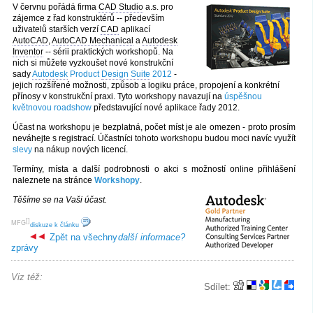
V červnu pořádá firma
CAD Studio
a.s. pro
zájemce z řad konstruktérů -- především
uživatelů starších verzí
CAD
aplikací
AutoCAD
,
AutoCAD Mechanical
a
Autodesk
Inventor
-- sérii praktických workshopů. Na
nich si můžete vyzkoušet nové konstrukční
sady
Autodesk
Product
Design Suite
2012
-
jejich rozšířené možnosti, způsob a logiku práce, propojení a konkrétní
přínosy v konstrukční praxi. Tyto workshopy navazují na
úspěšnou
květnovou roadshow
představující nové aplikace řady 2012.
Účast na workshopu je bezplatná, počet míst je ale omezen - proto prosím
neváhejte s registrací. Účastníci tohoto workshopu budou moci navíc využít
slevy
na nákup nových licencí.
Termíny, místa a další podrobnosti o akci s možností online přihlášení
naleznete na stránce
Workshopy
.
Těšíme se na Vaši účast.
[
]
MFG
diskuze k článku
Zpět na všechny
další informace?
zprávy
Viz též:
Sdílet: