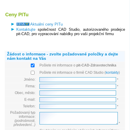
Ceny PITu
Aktuální ceny PITu
Kontaktujte
společnost CAD Studio, autorizovaného prodejce
pit-CAD, pro vypracování nabídky pro vaši projekční firmu
Žádost o informace - zvolte požadované položky a dejte
nám kontakt na Vás
Pošlete mi informace o
pit-CAD-Zdravotechnika
Pošlete mi informace o firmě CAD Studio (
kontakty
)
Jméno:
*
Firma:
*
Obec, město:
E-mail:
*
Telefon:
*
Požadovaný typ
informace:
(podrobnosti,
*
předvedení...)