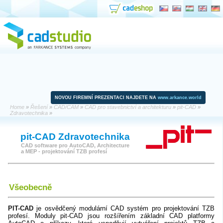
NOVOU FIREMNÍ PREZENTACI NAJDETE NA
www.arkance.world
Home
»
Řešení
»
CAD/CAM
»
CAD pro stavebnictví a architekturu
»
pit-CAD
»
Zdravotechnika
»
pit-CAD Zdravotechnika
CAD software pro AutoCAD, Architecture
a MEP - projektování TZB profesí
Všeobecně
PIT-CAD
je osvědčený modulární CAD systém pro projektování TZB
profesí. Moduly pit-CAD jsou rozšířením základní CAD platformy