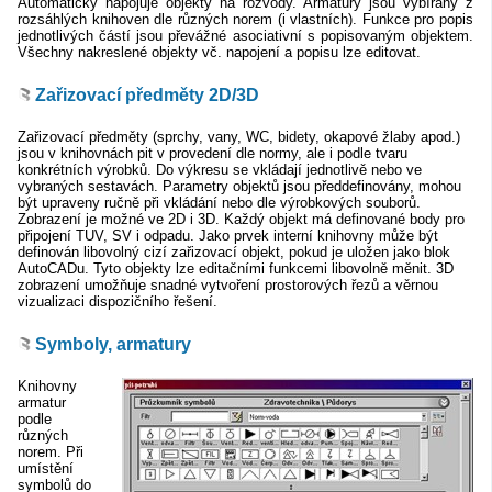
Automaticky napojuje objekty na rozvody. Armatury jsou vybírány z
rozsáhlých knihoven dle různých norem (i vlastních). Funkce pro popis
jednotlivých částí jsou převážné asociativní s popisovaným objektem.
Všechny nakreslené objekty vč. napojení a popisu lze editovat.
Zařizovací předměty 2D/3D
Zařizovací předměty (sprchy, vany, WC, bidety, okapové žlaby apod.)
jsou v knihovnách pit v provedení dle normy, ale i podle tvaru
konkrétních výrobků. Do výkresu se vkládají jednotlivě nebo ve
vybraných sestavách. Parametry objektů jsou předdefinovány, mohou
být upraveny ručně při vkládání nebo dle výrobkových souborů.
Zobrazení je možné ve 2D i 3D. Každý objekt má definované body pro
připojení TUV, SV i odpadu. Jako prvek interní knihovny může být
definován libovolný cizí zařizovací objekt, pokud je uložen jako blok
AutoCADu. Tyto objekty lze editačními funkcemi libovolně měnit. 3D
zobrazení umožňuje snadné vytvoření prostorových řezů a věrnou
vizualizaci dispozičního řešení.
Symboly, armatury
Knihovny
armatur
podle
různých
norem. Při
umístění
symbolů do