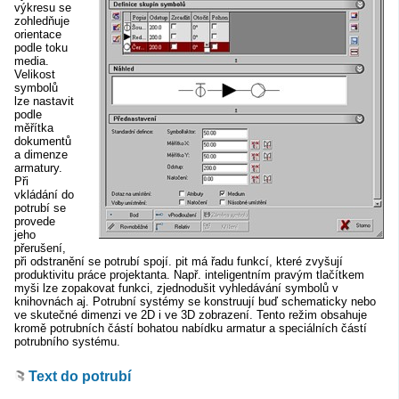
výkresu se
zohledňuje
orientace
podle toku
media.
Velikost
symbolů
lze nastavit
podle
měřítka
dokumentů
a dimenze
armatury.
Při
vkládání do
potrubí se
provede
jeho
přerušení,
při odstranění se potrubí spojí. pit má řadu funkcí, které zvyšují
produktivitu práce projektanta. Např. inteligentním pravým tlačítkem
myši lze zopakovat funkci, zjednodušit vyhledávání symbolů v
knihovnách aj. Potrubní systémy se konstruují buď schematicky nebo
ve skutečné dimenzi ve 2D i ve 3D zobrazení. Tento režim obsahuje
kromě potrubních částí bohatou nabídku armatur a speciálních částí
potrubního systému.
Text do potrubí