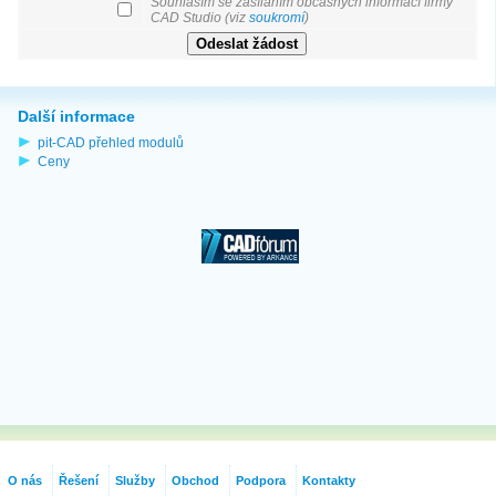
Souhlasím se zasíláním občasných informací firmy
CAD Studio (viz
soukromí
)
Další informace
pit-CAD přehled modulů
Ceny
O nás
Řešení
Služby
Obchod
Podpora
Kontakty