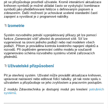
pit se přizpůsobuje prostředí uživatele. Kromě interaktivní aktualizace
knihoven symbolů je možné ukládat často se vyskytující kombinace
symbolů jako předdefinované řetězce s definovaným popisem a
zobrazením. Další možností je uchovávat ucelené standardní častí
zapojení a vyvolávat je z programové nabídky.
Izometrie
Systém rozvodného potrubí vyprojektovaný příkazy pit lze pomocí
funkce „Generování sítě“ převést do prostorové sítě. Síť lze
vygenerovat na úrovni jednoho podlaží nebo nad modelem všech
podlaží. Přitom je prováděna kontrola korektního napojení objektů a
rozvodů. Při úspěšném generování celého modelu je současně
vygenerováno schéma rozvodného systému včetně zařizovacích
předmětů.
Uživatelské přizpůsobení
Pit je otevřený systém. Uživatel může provádět aktualizace knihoven,
upravovat nastavení nebo editovat řídící tabulky. pit tak roste spolu s
uživatelem a přizpůsobuje se jeho zvyklostem a pracovním postupům.
Z modulu Zdravotechnika je dostupný modul pro kreslení
potrubních
systémů
.