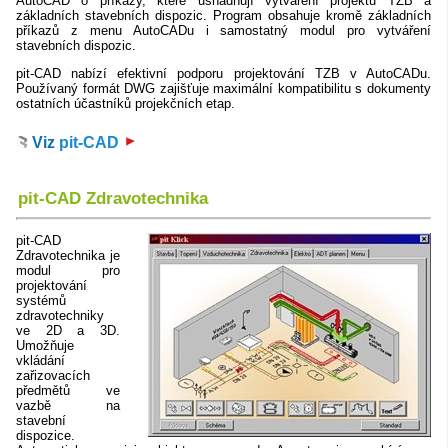
AutoCAD o příkazy, které usnadňují vytváření projektů TZB a
základních stavebních dispozic. Program obsahuje kromě základních
příkazů z menu AutoCADu i samostatný modul pro vytváření
stavebních dispozic.
pit-CAD nabízí efektivní podporu projektování TZB v AutoCADu.
Používaný formát DWG zajišťuje maximální kompatibilitu s dokumenty
ostatních účastníků projekčních etap.
Viz
pit-CAD
pit-CAD Zdravotechnika
pit-CAD
Zdravotechnika je
modul pro
projektování
systémů
zdravotechniky
ve 2D a 3D.
Umožňuje
vkládání
zařizovacích
předmětů ve
vazbě na
stavební
dispozice.