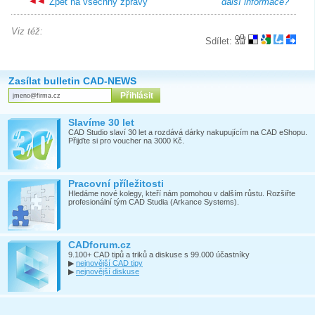
Zpět na všechny zprávy
další informace?
Viz též:
Sdílet:
Zasílat bulletin CAD-NEWS
Slavíme 30 let
CAD Studio slaví 30 let a rozdává dárky nakupujícím na CAD eShopu.
Přijďte si pro voucher na 3000 Kč.
Pracovní příležitosti
Hledáme nové kolegy, kteří nám pomohou v dalším růstu. Rozšiřte
profesionální tým CAD Studia (Arkance Systems).
CADforum.cz
9.100+ CAD tipů a triků a diskuse s 99.000 účastníky
▶
nejnovější CAD tipy
▶
nejnovější diskuse