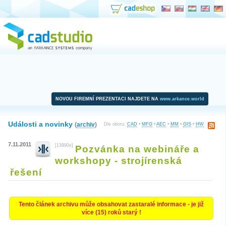
NOVOU FIREMNÍ PREZENTACI NAJDETE NA
www.arkance.world
Události a novinky
(
archiv
)
Dle oboru:
CAD
•
MFG
•
AEC
•
MM
•
GIS
•
HW
7.11.2011
[13990x]
Pozvánka na webináře a
workshopy - strojírenská
řešení
Tento článek archivu může obsahovat zastaralé informace - je již
více (15) roků starý !