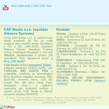
8810 odběratelů a 2062 CAD videí
CAD Studio s.r.o. (součást
Kontakt
Arkance Systems)
PRAHA
- Líbalova 1/2348, 149 00 Praha
4, tel: +420 910 970 111
Firma CAD Studio s.r.o. je autorizovaný
BRNO
- Sochorova 23, 616 00 Brno, tel:
dealer Autodesk (již 26x po sobě
+420 910 970 111
oceněna jako největší dealer Autodesku
OSTRAVA
- Hornopolní 34, 702 00
v ČR a SR: 1994-2020), Autodesk
Ostrava, tel: +420 910 970 111
Platinum Partner, Autodesk Training
Č.BUDĚJOVICE
- Pražská tř. 16, 370
Center a Autodesk Developer s více než
04 České Budějovice, tel: +420 910 970
30letými zkušenostmi
a týmem 130
111
specialistů. Proč nakupovat právě
u
PARDUBICE
- Rokycanova 2730, 530
firmy CAD Studio
?
02 Pardubice, tel: +420 910 970 111
CAD Studio
dodává
kompletní řešení
-
PLZEŇ
- Teslova 3, 301 00 Plzeň, tel:
software, hardware, školení, služby - pro
+420 910 970 111
CAD/CAM
,
BIM
,
GIS/FM
,
PDM
a
SLOVENSKO
(Bratislava + Žilina) - tel.
multimédia, založená na technologiích
+421 2 6381 3628
firmy Autodesk (digitální prototypy, BIM,
FRANCIE, BELGIE, NIZOZEMSKO,
AutoCAD, Inventor, Revit, Civil 3D,
POLSKO, FINSKO, LITVA
(
Arkance
Fusion 360, 3ds Max, Vault, Plant,
Systems
)
Simulation, cloud...) a aplikační
nadstavby pro konkrétní profese (i
vlastní vývoj). CAD Studio je členem
evropské skupiny ARKANCE.
O firmě
|
Tiskové zprávy
|
Technická podpora
|
Řešení
|
CAD programy Autodesk
|
GIS
|
BIM
|
Školení
|
Kontakty
|
Reference
|
AutoCAD
|
Revit
|
Inventor
|
Fusion 360
|
3D tisk
DOWNLOAD
|
HLEDAT