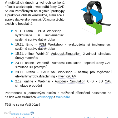
V nejbližších dnech a týdnech se koná
několik workshopů a webinářů firmy
CAD
Studio
zaměřených na digitální prototypy
a praktické oblasti konstrukce, simulace a
správy dat ve strojírenství. Účast na těchto
akcích je bezplatná.
9.11. Praha -
PDM
Workshop -
vyzkoušejte si implementaci
systémů správy dat výrobku
10.11. Brno -
PDM
Workshop - vyzkoušejte si implementaci
systémů správy dat výrobku
15.11. online - Webinář -
Autodesk Simulation
- životnost - simulace
únavy materiálu
23.11. online - Webinář -
Autodesk Simulation
- teplotní úlohy
CAE
simulace 3D prototypů
23.11. Praha -
CAD
/
CAM
Workshop - nástroj pro zvyšování
efektivity výroby, iMachining -
InventorCAM
2.12. online - Webinář -
Autodesk Simulation
CFD - 3D
CAE
simulace proudění
Podrobnosti o jednotlivých akcích s možností přihlášení naleznete na
našich web stránkách
Workshopy
a
Webináře
.
Těšíme se na Vaši účast!
[
]
CAD
diskuze k článku