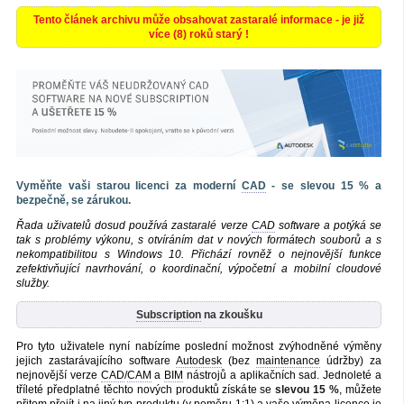
Tento článek archivu může obsahovat zastaralé informace - je již
více (8) roků starý !
Vyměňte vaši starou licenci za moderní
CAD
- se slevou 15 % a
bezpečně, se zárukou.
Řada uživatelů dosud používá zastaralé verze
CAD
software a potýká se
tak s problémy výkonu, s otvíráním dat v nových formátech souborů a s
nekompatibilitou s Windows 10. Přichází rovněž o nejnovější funkce
zefektivňující navrhování, o koordinační, výpočetní a mobilní cloudové
služby.
Subscription
na zkoušku
Pro tyto uživatele nyní nabízíme poslední možnost zvýhodněné výměny
jejich zastarávajícího software
Autodesk
(bez
maintenance
údržby) za
nejnovější verze
CAD
/
CAM
a
BIM
nástrojů a aplikačních sad. Jednoleté a
tříleté předplatné těchto nových produktů získáte se
slevou 15 %
, můžete