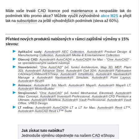
Máte vaše trvalé
CAD
licence pod
maintenance
a nespadáte tak do
podmínek této promo akce? Můžete využít zvýhodněné
akce
M2S
a přejít
tak na
subscription
za ještě výhodnějších podmínek (sleva až 60%).
Přehled nových produktů nabízených v rámci zajištěné výměny s 15%
slevou:
Aplikační sady:
Autodesk
®
AEC
Collection
,
Autodesk
® Product Design &
Manufacturing
Collection
,
Autodesk
® Media & Entertainment
Collection
Obecný
CAD
:
Autodesk
®
AutoCAD
® a
AutoCAD
® for Mac - "
One AutoCAD
" -
se specializovanými sadami nástrojů
Stavebnictví:
"
One AutoCAD
" (vč. funkcí Architecture,
Map 3D
,
MEP
, Plant
3D),
Autodesk
®
Advance Steel
,
Autodesk
®
Civil 3D
®,
Autodesk
®
Fabrication
CADmep/CAMduct/ESTmep,
Autodesk
®
InfraWorks
,
Autodesk
®
Navisworks
®
Manage a
Autodesk
®
Navisworks
® Simulate,
Autodesk
® Point
Layout
,
Autodesk
®
Revit
®
Animace
:
Autodesk
®
3ds Max
®,
Autodesk
®
Maya
®,
Autodesk
®
Maya
® LT,
Autodesk
® MotionBuilder
Strojírenství:
"
One AutoCAD
" (vč. funkcí Mechanical, Electrical),
Autodesk
®
Alias Concept,
Autodesk
®
Inventor
® Professional,
Autodesk
® CFD Premium a
Ultimate,
Autodesk
® Moldflow,
Autodesk
®
Vault
Professional,
Autodesk
®
Vault
Office, VRED Design
LT rodina:
Autodesk
®
AutoCAD
® LT a LT for Mac,
Autodesk
®
Revit
LT™,
Autodesk
®
AutoCAD
Revit
LT™ Suite
Jak získat tuto nabídku?
Jednoduše výměnu objednejte na našem
CAD
eShopu