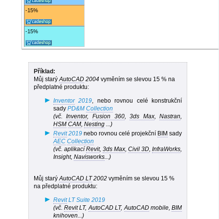
-15%
-15%
Příklad:
Můj starý
AutoCAD
2004
vyměním se slevou 15 % na
předplatné produktu:
Inventor
2019
, nebo rovnou celé konstrukční
sady
PD&M
Collection
(vč.
Inventor
,
Fusion 360
,
3ds Max
,
Nastran
,
HSM
CAM
,
Nesting
...)
Revit
2019
nebo rovnou celé projekční
BIM
sady
AEC
Collection
(vč. aplikací
Revit
,
3ds Max
,
Civil 3D
,
InfraWorks
,
Insight,
Navisworks
...)
Můj starý
AutoCAD LT
2002
vyměním se slevou 15 %
na předplatné produktu:
Revit
LT Suite 2019
(vč.
Revit
LT,
AutoCAD LT
,
AutoCAD
mobile,
BIM
knihoven...)