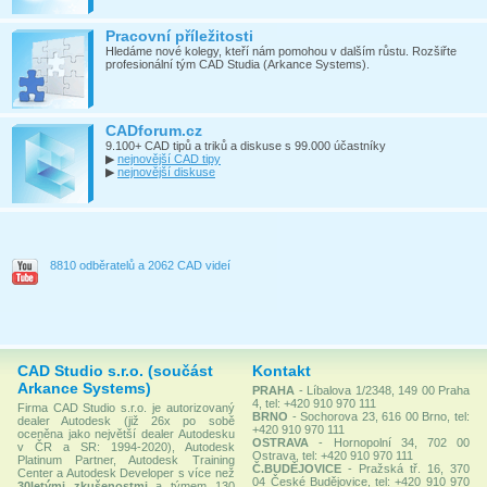
Pracovní příležitosti
Hledáme nové kolegy, kteří nám pomohou v dalším růstu. Rozšiřte
profesionální tým CAD Studia (Arkance Systems).
CADforum.cz
9.100+ CAD tipů a triků a diskuse s 99.000 účastníky
▶
nejnovější CAD tipy
▶
nejnovější diskuse
8810 odběratelů a 2062 CAD videí
CAD Studio s.r.o. (součást
Kontakt
Arkance Systems)
PRAHA
- Líbalova 1/2348, 149 00 Praha
4, tel: +420 910 970 111
Firma CAD Studio s.r.o. je autorizovaný
BRNO
- Sochorova 23, 616 00 Brno, tel:
dealer Autodesk (již 26x po sobě
+420 910 970 111
oceněna jako největší dealer Autodesku
OSTRAVA
- Hornopolní 34, 702 00
v ČR a SR: 1994-2020), Autodesk
Ostrava, tel: +420 910 970 111
Platinum Partner, Autodesk Training
Č.BUDĚJOVICE
- Pražská tř. 16, 370
Center a Autodesk Developer s více než
04 České Budějovice, tel: +420 910 970
30letými zkušenostmi
a týmem 130