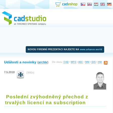
NOVOU FIREMNÍ PREZENTACI NAJDETE NA
www.arkance.world
Události a novinky
(
archiv
)
Dle oboru:
CAD
•
MFG
•
AEC
•
MM
•
GIS
•
HW
7.5.2018
[3692x]
Poslední zvýhodněný přechod z
trvalých licencí na subscription