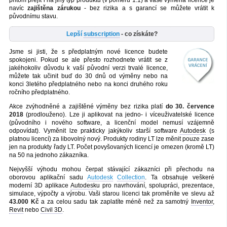
přitom přejít i na jiný typ produktu (v poměru 1:1) a vaše výměna licence je
navíc
zajištěna zárukou
- bez rizika a s garancí se můžete vrátit k
původnímu stavu.
Lepší
subscription
- co získáte?
Jsme si jisti, že s předplatným nové licence budete
spokojeni. Pokud se ale přesto rozhodnete vrátit se z
jakéhokoliv důvodu k vaší původní verzi trvalé licence,
můžete tak učinit buď do 30 dnů od výměny nebo na
konci 3letého předplatného nebo na konci druhého roku
ročního předplatného.
Akce zvýhodněné a zajištěné výměny bez rizika platí
do 30. července
2018
(prodlouženo). Lze ji aplikovat na jedno- i víceuživatelské licence
(původního i nového software, a licenční model nemusí vzájemně
odpovídat). Vyměnit lze prakticky jakýkoliv starší software
Autodesk
(s
platnou licencí) za libovolný nový. Produkty rodiny LT lze měnit pouze zase
jen na produkty řady LT. Počet povyšovaných licencí je omezen (kromě LT)
na 50 na jednoho zákazníka.
Nejvyšší výhodu mohou čerpat stávající zákazníci při přechodu na
oborovou aplikační sadu
Autodesk
Collection
. Ta obsahuje veškeré
moderní 3D aplikace
Autodesk
u pro navrhování, spolupráci, prezentace,
simulace, výpočty a výrobu. Vaši starou licenci tak proměníte ve slevu až
43.000 Kč
a za celou sadu tak zaplatíte méně než za samotný
Inventor
,
Revit
nebo
Civil 3D
.