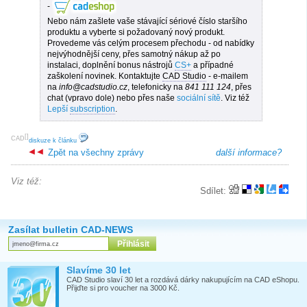
-
Nebo nám zašlete vaše stávající sériové číslo staršího
produktu a vyberte si požadovaný nový produkt.
Provedeme vás celým procesem přechodu - od nabídky
nejvýhodnější ceny, přes samotný nákup až po
instalaci, doplnění bonus nástrojů
CS+
a případné
zaškolení novinek. Kontaktujte
CAD Studio
- e-mailem
na
info@cadstudio.cz
, telefonicky na
841 111 124
, přes
chat (vpravo dole) nebo přes naše
sociální sítě
. Viz též
Lepší
subscription
.
[
]
CAD
diskuze k článku
Zpět na všechny zprávy
další informace?
Viz též:
Sdílet:
Zasílat bulletin CAD-NEWS
Slavíme 30 let
CAD Studio slaví 30 let a rozdává dárky nakupujícím na CAD eShopu.
Přijďte si pro voucher na 3000 Kč.