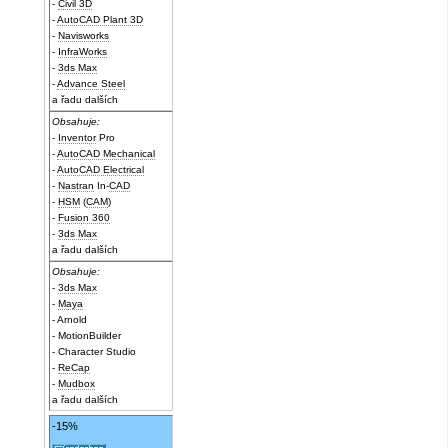
-
Civil 3D
-
AutoCAD Plant 3D
-
Navisworks
-
InfraWorks
-
3ds Max
-
Advance Steel
a řadu dalších
Obsahuje:
-
Inventor
Pro
-
AutoCAD Mechanical
-
AutoCAD Electrical
-
Nastran
In-
CAD
-
HSM
(
CAM
)
-
Fusion 360
-
3ds Max
a řadu dalších
Obsahuje:
-
3ds Max
-
Maya
- Arnold
- MotionBuilder
- Character Studio
-
ReCap
-
Mudbox
a řadu dalších
-15%