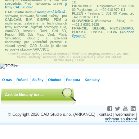
111
specialistů. Proč nakupovat právě
u
PARDUBICE
- Rokycanova 2730, 530
firmy CAD Studio
?
02 Pardubice, tel: +420 910 970 111
CAD Studio
dodává
kompletní řešení
-
PLZEŇ
- Teslova 3, 301 00 Plzeň, tel:
software, hardware, školení, služby - pro
+420 910 970 111
CAD/CAM
,
BIM
,
GIS/FM
,
PDM
a
SLOVENSKO
(Bratislava + Žilina) - tel.
multimédia, založená na technologiích
+421 2 6381 3628
firmy Autodesk (digitální prototypy, BIM,
FRANCIE, BELGIE, NIZOZEMSKO,
AutoCAD, Inventor, Revit, Civil 3D,
POLSKO, FINSKO, LITVA
(
Arkance
Fusion 360, 3ds Max, Vault, Plant,
Systems
)
Simulation, cloud...) a aplikační
nadstavby pro konkrétní profese (i
vlastní vývoj). CAD Studio je členem
evropské skupiny ARKANCE.
O firmě
|
Tiskové zprávy
|
Technická podpora
|
Řešení
|
CAD programy Autodesk
|
GIS
|
BIM
|
Školení
|
Kontakty
|
Reference
|
AutoCAD
|
Revit
|
Inventor
|
Fusion 360
|
3D tisk
DOWNLOAD
|
HLEDAT
O nás
Řešení
Služby
Obchod
Podpora
Kontakty
© Copyright 2026
CAD Studio s.r.o. (ARKANCE)
|
kontakt
|
webmaster
|
ochrana soukromí