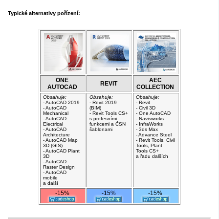
Typické alternativy pořízení:
ONE
AEC
REVIT
AUTOCAD
COLLECTION
Obsahuje:
Obsahuje:
Obsahuje:
- AutoCAD 2019
- Revit 2019
- Revit
- AutoCAD
(BIM)
- Civil 3D
Mechanical
- Revit Tools CS+
- One AutoCAD
- AutoCAD
s profesními
- Navisworks
Electrical
funkcemi a ČSN
- InfraWorks
- AutoCAD
šablonami
- 3ds Max
Architecture
- Advance Steel
- AutoCAD Map
- Revit Tools, Civil
3D (GIS)
Tools, Plant
- AutoCAD Plant
Tools CS+
3D
a řadu dalších
- AutoCAD
Raster Design
- AutoCAD
mobile
a další
-15%
-15%
-15%