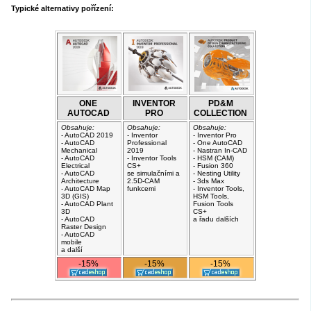
Typické alternativy pořízení:
ONE
INVENTOR
PD&M
AUTOCAD
PRO
COLLECTION
Obsahuje:
Obsahuje:
Obsahuje:
- AutoCAD 2019
- Inventor
- Inventor Pro
- AutoCAD
Professional
- One AutoCAD
Mechanical
2019
- Nastran In-CAD
- AutoCAD
- Inventor Tools
- HSM (CAM)
Electrical
CS+
- Fusion 360
- AutoCAD
se simulačními a
- Nesting Utility
Architecture
2.5D-CAM
- 3ds Max
- AutoCAD Map
funkcemi
- Inventor Tools,
3D (GIS)
HSM Tools,
- AutoCAD Plant
Fusion Tools
3D
CS+
- AutoCAD
a řadu dalších
Raster Design
- AutoCAD
mobile
a další
-15%
-15%
-15%