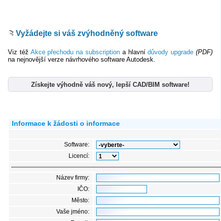
Vyžádejte si váš zvýhodněný software
Viz též
Akce přechodu na subscription
a hlavní
důvody upgrade
(PDF)
na nejnovější verze návrhového software Autodesk.
Získejte výhodně váš nový, lepší CAD/BIM software!
Informace k žádosti o informace
Software:
Licencí:
Název firmy:
IČO:
Město:
Vaše jméno: