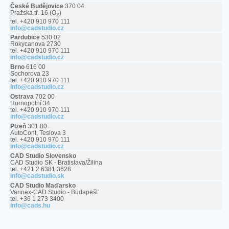
České Budějovice
370 04
Pražská tř. 16 (O
)
2
tel. +420 910 970 111
info@cadstudio.cz
Pardubice
530 02
Rokycanova 2730
tel. +420 910 970 111
info@cadstudio.cz
Brno
616 00
Sochorova 23
tel. +420 910 970 111
info@cadstudio.cz
Ostrava
702 00
Hornopolní 34
tel. +420 910 970 111
info@cadstudio.cz
Plzeň
301 00
AutoCont, Teslova 3
tel. +420 910 970 111
info@cadstudio.cz
CAD Studio Slovensko
CAD Studio SK - Bratislava/Žilina
tel. +421 2 6381 3628
info@cadstudio.sk
CAD Studio Maďarsko
Varinex-CAD Studio - Budapešť
tel. +36 1 273 3400
info@cads.hu