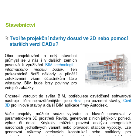
Stavebnictví
Tvoříte projekční návrhy dosud ve 2D nebo pomocí
starších verzí CADu?
Obor projektování a celý stavební
průmysl se u nás i v dalších zemích
posouvá k využívání
BIM technologií
-
informačního modelu budov
. Ten
prokazatelně šetří náklady a přináší
zefektivnění všem účastníkům fáze
výstavby. BIM bude brzy povinný pro
veřejné zakázky.
Chcete-li vstoupit do světa BIM, potřebujete osvědčené softwarové
nástroje. Těmi nejrozšířenějšími jsou
Revit
pro pozemní stavby,
Civil
3D
pro liniové stavby a další BIM aplikace firmy Autodesk.
Vaše projekty můžete snáze vytvářet a hlavně upravovat v
parametrickém 3D prostředí Revitu, generovat z nich jakýkoliv pohled,
výkaz či detail. Kdykoliv můžete provést analýzu energetické
náročnosti jednotlivých variant nebo provádět statické výpočty. Lze
generovat výkresy ocelových konstrukcí nebo podklady pro