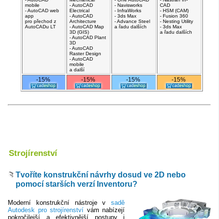
mobile
- AutoCAD
- Navisworks
CAD
- AutoCAD web
Electrical
- InfraWorks
- HSM (CAM)
app
- AutoCAD
- 3ds Max
- Fusion 360
pro přechod z
Architecture
- Advance Steel
- Nesting Utility
AutoCADu LT
- AutoCAD Map
a řadu dalších
- 3ds Max
3D (GIS)
a řadu dalších
- AutoCAD Plant
3D
- AutoCAD
Raster Design
- AutoCAD
mobile
a další
-15%
-15%
-15%
-15%
Strojírenství
Tvoříte konstrukční návrhy dosud ve 2D nebo
pomocí starších verzí Inventoru?
Moderní konstrukční nástroje v
sadě
Autodesk pro strojírenství
vám nabízejí
pokročilejší a efektivnější postupy i