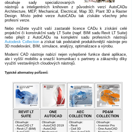
obsahuje sady specializovaných
nástrojů a inteligentních knihoven z původních verzí AutoCADu
Architecture, MEP, Mechanical, Electrical, Map 3D, Plant 3D a Raster
Design. Místo jedné verze AutoCADu tak získáte všechny jeho
profesní verze.
Nebo můžete využít vaší zastaralé licence CADu k získání celé
projekční či konstrukční sady LT Suite (např. BIM sadu Revit LT Suite)
nebo přejít z AutoCADu na kompletní sadu profesních nástrojů
Autodesk Collection
a získat tak podstatně produktivnější nástroje pro
3D modelování, BIM, simulace, analýzy, optimalizace a výrobu.
Moderní CAD nástroje nabízí nejen vylepšené funkce dané aplikace,
ale i vyšší mobilitu a snazší komunikaci s partnery a zákazníky díky
využití vestavěných cloudových nástrojů.
Typické alternativy pořízení:
REVIT LT
ONE
AEC
PD&M
SUITE
AUTOCAD
COLLECTION
COLLECTION
Obsahuje:
Obsahuje:
Obsahuje:
Obsahuje:
- AutoCAD LT
- AutoCAD 2019
- Revit
- Inventor Pro
- Revit LT (BIM)
- AutoCAD
- Civil 3D
- One AutoCAD
- AutoCAD
Mechanical
- One AutoCAD
- Nastran In-