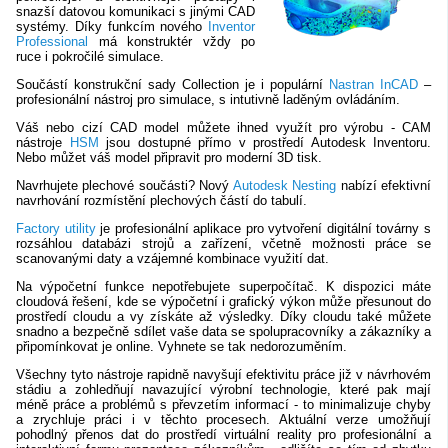
snazší datovou komunikaci s jinými CAD
systémy. Díky funkcím nového
Inventor
Professional
má konstruktér vždy po
ruce i pokročilé simulace.
Součástí konstrukční sady Collection je i populární
Nastran InCAD
–
profesionální nástroj pro simulace, s intutivně laděným ovládáním.
Váš nebo cizí CAD model můžete ihned využít pro výrobu - CAM
nástroje
HSM
jsou dostupné přímo v prostředí Autodesk Inventoru.
Nebo můžet váš model připravit pro moderní 3D tisk.
Navrhujete plechové součásti? Nový
Autodesk Nesting
nabízí efektivní
navrhování rozmístění plechových částí do tabulí.
Factory utility
je profesionální aplikace pro vytvoření digitální továrny s
rozsáhlou databázi strojů a zařízení, včetně možnosti práce se
scanovanými daty a vzájemné kombinace využití dat.
Na výpočetní funkce nepotřebujete superpočítač. K dispozici máte
cloudová řešení, kde se výpočetní i grafický výkon může přesunout do
prostředí cloudu a vy získáte až výsledky. Díky cloudu také můžete
snadno a bezpečně sdílet vaše data se spolupracovníky a zákazníky a
připomínkovat je online. Vyhnete se tak nedorozuměním.
Všechny tyto nástroje rapidně navyšují efektivitu práce již v návrhovém
stádiu a zohledňují navazující výrobní technologie, které pak mají
méně práce a problémů s převzetím informací - to minimalizuje chyby
a zrychluje práci i v těchto procesech. Aktuální verze umožňují
pohodlný přenos dat do prostředí virtuální reality pro profesionální a