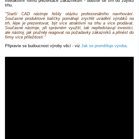
interaktivní formu prezentace zákazníkům - odlišíte se tím od zbytku
trhu.
"Starší CAD nástroje řešily otázku profesionálního navrhování.
Současné produktové balíčky pomáhají zrychlit uvádění výrobků na
trh, lépe je prezentovat, být více atraktivní na trhu a více prodávat.
Současné nástroje, při správném využití, tak nepředstavují investici,
ale nástroj, jak pružněji reagovat na požadavky zákazníků a přinést do
firmy více příležitostí.“
Připravte se budoucnost výroby věcí - viz
Jak se proměňuje výroba
.