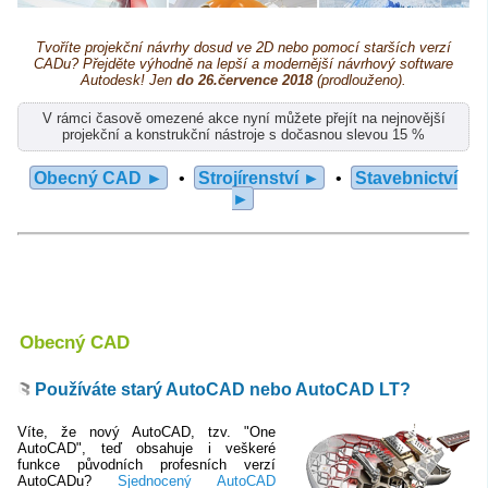
Tvoříte projekční návrhy dosud ve 2D nebo pomocí starších verzí
CADu? Přejděte výhodně na lepší a modernější návrhový software
Autodesk! Jen
do 26.července 2018
(prodlouženo).
V rámci časově omezené akce nyní můžete přejít na nejnovější
projekční a konstrukční nástroje s dočasnou slevou 15 %
Obecný CAD ►
•
Strojírenství ►
•
Stavebnictví
►
Obecný CAD
Používáte starý AutoCAD nebo AutoCAD LT?
Víte, že nový AutoCAD, tzv. "One
AutoCAD", teď obsahuje i veškeré
funkce původních profesních verzí
AutoCADu?
Sjednocený AutoCAD