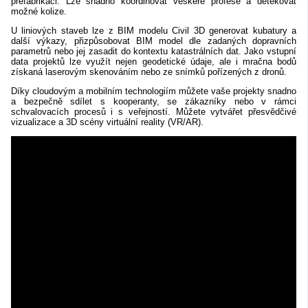
prefabrikaci. Lze snadno koordinovat veškeré profese a detekovat
možné kolize.
U liniových staveb lze z BIM modelu Civil 3D generovat kubatury a
další výkazy, přizpůsobovat BIM model dle zadaných dopravních
parametrů nebo jej zasadit do kontextu katastrálních dat. Jako vstupní
data projektů lze využít nejen geodetické údaje, ale i mračna bodů
získaná laserovým skenováním nebo ze snímků pořízených z dronů.
Díky cloudovým a mobilním technologiím můžete vaše projekty snadno
a bezpečně sdílet s kooperanty, se zákazníky nebo v rámci
schvalovacích procesů i s veřejností. Můžete vytvářet přesvědčivé
vizualizace a 3D scény virtuální reality (VR/AR).