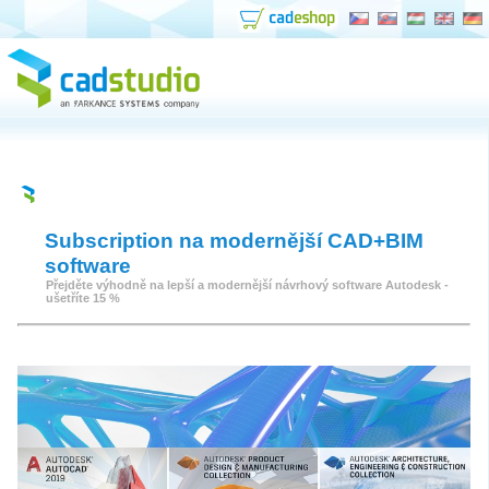
NOVOU FIREMNÍ PREZENTACI NAJDETE NA
www.arkance.world
Subscription na modernější CAD+BIM
software
Přejděte výhodně na lepší a modernější návrhový software Autodesk -
ušetříte 15 %