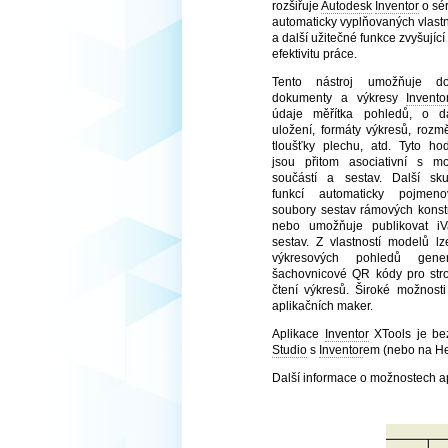
rozšiřuje
Autodesk
Inventor
o sér
automaticky vyplňovaných vlastn
a další užitečné funkce zvyšující
efektivitu práce.
Tento nástroj umožňuje dop
dokumenty a výkresy
Invento
údaje měřítka pohledů, o d
uložení, formáty výkresů, rozm
tloušťky plechu, atd. Tyto ho
jsou přitom asociativní s mo
součástí a sestav. Další sku
funkcí automaticky pojmeno
soubory sestav rámových konst
nebo umožňuje publikovat iV
sestav. Z vlastností modelů l
výkresových pohledů gener
šachovnicové QR kódy pro str
čtení výkresů. Široké možnost
aplikačních maker.
Aplikace
Inventor
XTools je bez
Studio
s
Inventor
em (nebo na Hel
Další informace o možnostech a