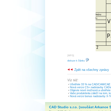
[
MFG
]
diskuze k článku
Zpět na všechny zprávy
Viz též:
•
Ušetřete 33 % na CAD/CAM/CAE a
•
Nová verze CS+ nadstavby CADst
•
Objevte nové možnosti a ušetřete
•
Vaše produktivita záleží na tom, 
•
Nová verze bonus nadstavby X-To
CAD Studio s.r.o. (součást Arkance 