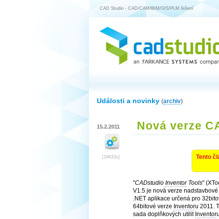
CAD Studio - CAD/CAM/BIM/GIS/PLM řešení
Události a novinky
(
archiv
)
Nová verze CA
15.2.2011
Tento čl
[16633x]
"
CADstudio
Inventor
Tools
" (XTo
V1.5 je nová verze nadstavbové
.NET aplikace určená pro 32bito
64bitové verze
Inventor
u 2011. 
sada doplňkových utilit
Inventor