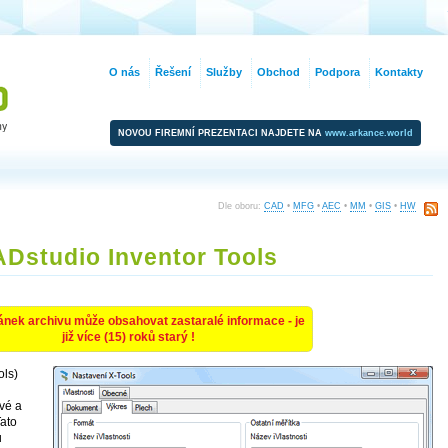
O nás
Řešení
Služby
Obchod
Podpora
Kontakty
NOVOU FIREMNÍ PREZENTACI NAJDETE NA
www.arkance.world
Dle oboru:
CAD
•
MFG
•
AEC
•
MM
•
GIS
•
HW
Dstudio Inventor Tools
ánek archivu může obsahovat zastaralé informace - je
již více (15) roků starý !
ols)
vé a
Tato
u