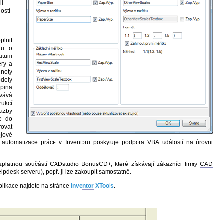
ii
ostí
lnit
r
u o
atum
ěry a
dnoty
dely
pina
vává
rukcí
azby
ze do
ovat
ojové
i automatizace práce v
Inventor
u poskytuje podpora
VBA
událostí na úrovni
platnou součástí CADstudio BonusCD+, které získávají zákazníci firmy
CAD
pdesk serveru), popř. ji lze zakoupit samostatně.
plikace najdete na stránce
Inventor
XTools
.