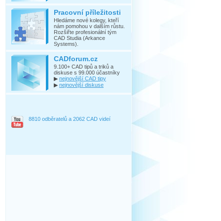
Pracovní příležitosti
Hledáme nové kolegy, kteří
nám pomohou v dalším růstu.
Rozšiřte profesionální tým
CAD Studia (Arkance
Systems).
CADforum.cz
9.100+ CAD tipů a triků a
diskuse s 99.000 účastníky
▶
nejnovější CAD tipy
▶
nejnovější diskuse
8810 odběratelů a 2062 CAD videí