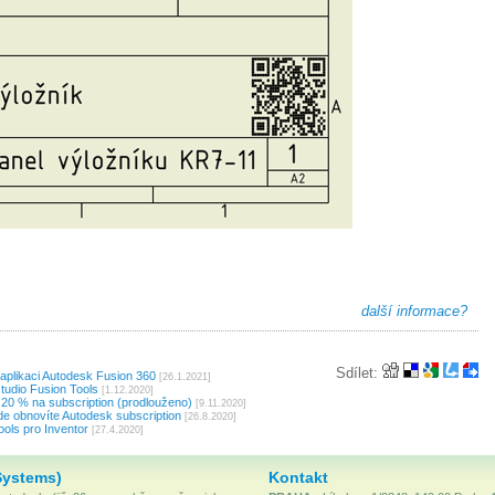
další informace?
Sdílet:
plikaci Autodesk Fusion 360
[26.1.2021]
udio Fusion Tools
[1.12.2020]
 20 % na subscription (prodlouženo)
[9.11.2020]
kde obnovíte Autodesk subscription
[26.8.2020]
ols pro Inventor
[27.4.2020]
Systems)
Kontakt