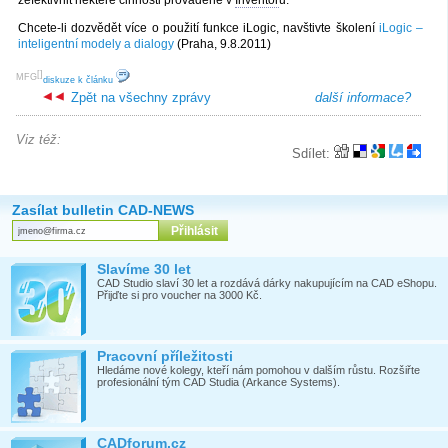
zefektivnit některé činnosti prováděné v
Inventor
u.
Chcete-li dozvědět více o použití funkce iLogic, navštivte školení
iLogic –
inteligentní modely a dialogy
(Praha, 9.8.2011)
[
]
MFG
diskuze k článku
Zpět na všechny zprávy
další informace?
Viz též:
Sdílet:
Zasílat bulletin CAD-NEWS
Slavíme 30 let
CAD Studio slaví 30 let a rozdává dárky nakupujícím na CAD eShopu.
Přijďte si pro voucher na 3000 Kč.
Pracovní příležitosti
Hledáme nové kolegy, kteří nám pomohou v dalším růstu. Rozšiřte
profesionální tým CAD Studia (Arkance Systems).
CADforum.cz