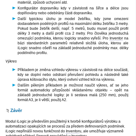
materiál, způsob uchycení atd.
Konfigurátor dopravníku kdy v závislosti na šířce a délce jsou
doplňovány nebo odebírány části dopravníku.
Další typickou úlohu je model žebříku, kdy jsme omezeni
dodavatelem podélných profilů na maximální délku žebříku 3 metry.
Pokud bude žebřík delší, např. 5 metrů, budu muset použít profil
délky 3 metry a další profil cca 2 metry. Pro člověka jednoduchá
omezující podmínka, kterou logicky snadno vyřeší. Pro
Inventor
na
bázi standardních parametrů relativně složitá úloha, kterou ale
iLogic snadno ošetří na základě jednoduché podmínky max. délky
podélného profilu.
Výkres
Příkladem je změna vzhledu výkresu v závislosti na délce součásti,
kdy se doplní nebo odstraní přerušení pohledu a následně také
úprava kótovacího stylu, který ovlivní vzhled kót na výkresu.
Dalším pěkným příkladem je možnost naučit výkres, ať se jeho
formát automaticky přizpůsobí vkládanému objektu – opět na
základě jednoduché logiky: je li sestava malá (250 mm), použij
formát A3, je li větší, použij A2.
Závěr
Modul iLogic je především použitelný k tvorbě konfigurátorů výrobku a
automatizaci opakujících se procesů za předem definovaných podmínek.
iLogic nepřináší novou funkčnost do
Inventor
u, ale umožňuje významně