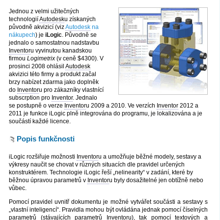
Jednou z velmi užitečných
technologií
Autodesk
u získaných
původně akvizicí (viz
Autodesk
na
nákupech
) je
iLogic
. Původně se
jednalo o samostatnou nadstavbu
Inventor
u vyvinutou kanadskou
firmou
Logimetrix
(v ceně $4300). V
prosinci 2008 ohlásil
Autodesk
akvizici této firmy a produkt začal
brzy nabízet zdarma jako doplněk
do
Inventor
u pro zákazníky vlastnící
subscrption pro
Inventor
. Jednalo
se postupně o verze
Inventor
u 2009 a 2010. Ve verzích
Inventor
2012 a
2011 je funkce iLogic plně integrována do programu, je lokalizována a je
součástí každé licence.
Popis funkčnosti
iLogic rozšiřuje možnosti
Inventor
u a umožňuje běžné modely, sestavy a
výkresy naučit se chovat v různých situacích dle pravidel určených
konstruktérem. Technologie iLogic řeší „nelinearity“ v zadání, které by
běžnou úpravou parametrů v
Inventor
u byly dosažitelné jen obtížně nebo
vůbec.
Pomocí pravidel uvnitř dokumentu je možné vytvářet součásti a sestavy s
„vlastní inteligencí“. Pravidla mohou být ovládána jednak pomocí číselných
parametrů (stávajících parametrů
Inventor
u), tak pomocí textových a