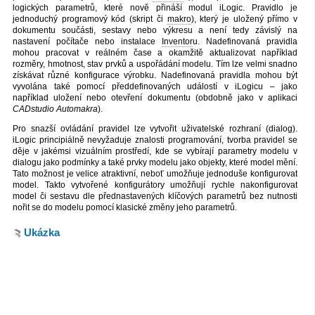
logických parametrů, které nově přináší modul iLogic. Pravidlo je
jednoduchý programový kód (skript či
makro
), který je uložený přímo v
dokumentu součásti, sestavy nebo výkresu a není tedy závislý na
nastavení počítače nebo instalace
Inventor
u. Nadefinovaná pravidla
mohou pracovat v reálném čase a okamžitě aktualizovat například
rozměry, hmotnost, stav prvků a uspořádání modelu. Tím lze velmi snadno
získávat různé konfigurace výrobku. Nadefinovaná pravidla mohou být
vyvolána také pomocí předdefinovaných událostí v iLogicu – jako
například uložení nebo otevření dokumentu (obdobně jako v aplikaci
CADstudio Automakra
).
Pro snazší ovládání pravidel lze vytvořit uživatelské rozhraní (dialog).
iLogic principiálně nevyžaduje znalosti programování, tvorba pravidel se
děje v jakémsi vizuálním prostředí, kde se vybírají parametry modelu v
dialogu jako podmínky a také prvky modelu jako objekty, které model mění.
Tato možnost je velice atraktivní, neboť umožňuje jednoduše konfigurovat
model. Takto vytvořené konfigurátory umožňují rychle nakonfigurovat
model či sestavu dle přednastavených klíčových parametrů bez nutnosti
nořit se do modelu pomocí klasické změny jeho parametrů.
Ukázka