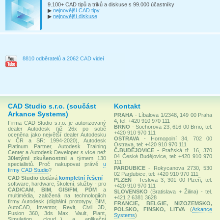
9.100+ CAD tipů a triků a diskuse s 99.000 účastníky
▶
nejnovější CAD tipy
▶
nejnovější diskuse
8810 odběratelů a 2062 CAD videí
CAD Studio s.r.o. (součást
Kontakt
Arkance Systems)
PRAHA
- Líbalova 1/2348, 149 00 Praha
4, tel: +420 910 970 111
Firma CAD Studio s.r.o. je autorizovaný
BRNO
- Sochorova 23, 616 00 Brno, tel:
dealer Autodesk (již 26x po sobě
+420 910 970 111
oceněna jako největší dealer Autodesku
OSTRAVA
- Hornopolní 34, 702 00
v ČR a SR: 1994-2020), Autodesk
Ostrava, tel: +420 910 970 111
Platinum Partner, Autodesk Training
Č.BUDĚJOVICE
- Pražská tř. 16, 370
Center a Autodesk Developer s více než
04 České Budějovice, tel: +420 910 970
30letými zkušenostmi
a týmem 130
111
specialistů. Proč nakupovat právě
u
PARDUBICE
- Rokycanova 2730, 530
firmy CAD Studio
?
02 Pardubice, tel: +420 910 970 111
CAD Studio
dodává
kompletní řešení
-
PLZEŇ
- Teslova 3, 301 00 Plzeň, tel:
software, hardware, školení, služby - pro
+420 910 970 111
CAD/CAM
,
BIM
,
GIS/FM
,
PDM
a
SLOVENSKO
(Bratislava + Žilina) - tel.
multimédia, založená na technologiích
+421 2 6381 3628
firmy Autodesk (digitální prototypy, BIM,
FRANCIE, BELGIE, NIZOZEMSKO,
AutoCAD, Inventor, Revit, Civil 3D,
POLSKO, FINSKO, LITVA
(
Arkance
Fusion 360, 3ds Max, Vault, Plant,
Systems
)
Simulation, cloud...) a aplikační