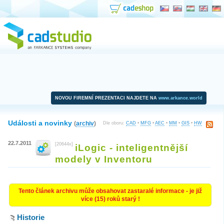
NOVOU FIREMNÍ PREZENTACI NAJDETE NA
www.arkance.world
Události a novinky
(
archiv
)
Dle oboru:
CAD
•
MFG
•
AEC
•
MM
•
GIS
•
HW
22.7.2011
[20644x]
iLogic - inteligentnější
modely v Inventoru
Tento článek archivu může obsahovat zastaralé informace - je již
více (15) roků starý !
Historie