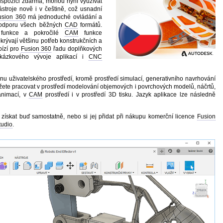
ispozici zdarma, mohou nyní využívat
ástroje nově i v češtině, což usnadní
usion 360
má jednoduché ovládání a
podporu všech běžných
CAD
formátů.
í funkce a pokročilé
CAM
funkce
krývají většinu potřeb konstrukčních a
ízí pro
Fusion 360
řadu doplňkových
akázkového vývoje aplikací i
CNC
nu uživatelského prostředí, kromě prostředí simulací, generativního navrhování
žete pracovat v prostředí modelování objemových i povrchových modelů, náčrtů,
 animací, v
CAM
prostředí i v prostředí 3D tisku. Jazyk aplikace lze následně
získat buď samostatně, nebo si jej přidat při nákupu komerční licence
Fusion
udio
.