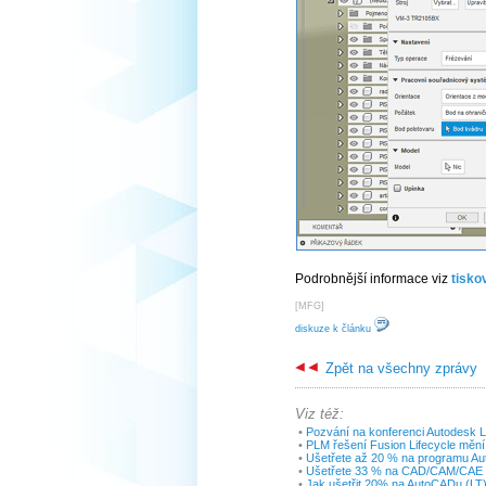
Podrobnější informace viz
tisko
[
MFG
]
diskuze k článku
Zpět na všechny zprávy
Viz též:
•
Pozvání na konferenci Autodesk 
•
PLM řešení Fusion Lifecycle měn
•
Ušetřete až 20 % na programu Aut
•
Ušetřete 33 % na CAD/CAM/CAE a
•
Jak ušetřit 20% na AutoCADu (LT)