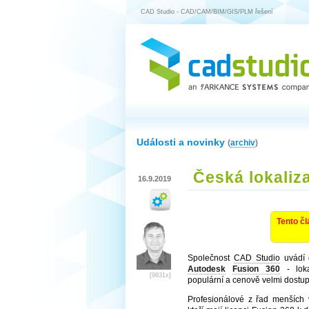
CAD Studio - CAD/CAM/BIM/GIS/PLM řešení
Události a novinky
(
archiv
)
Česká lokaliz
16.9.2019
Tento čl
Společnost
CAD Studio
uvádí 
Autodesk
Fusion 360
- lokal
[9831x]
populární a cenově velmi dostup
Profesionálové z řad menších v