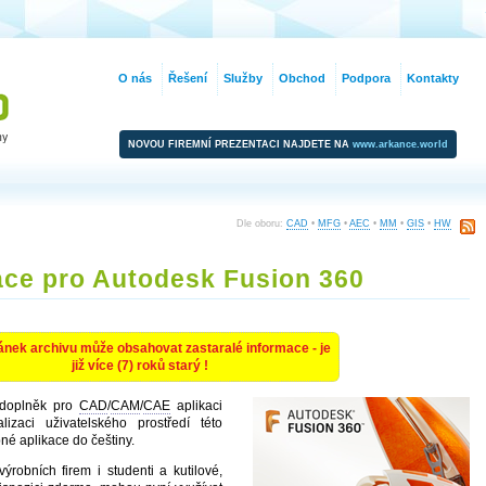
O nás
Řešení
Služby
Obchod
Podpora
Kontakty
NOVOU FIREMNÍ PREZENTACI NAJDETE NA
www.arkance.world
Dle oboru:
CAD
•
MFG
•
AEC
•
MM
•
GIS
•
HW
ace pro Autodesk Fusion 360
ánek archivu může obsahovat zastaralé informace - je
již více (7) roků starý !
doplněk pro
CAD
/
CAM
/
CAE
aplikaci
izaci uživatelského prostředí této
né aplikace do češtiny.
ýrobních firem i studenti a kutilové,