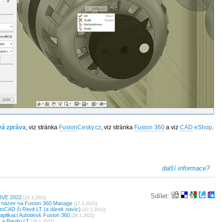
vá zpráva
, viz stránka
Fusion
Cesky.cz
, viz stránka
Fusion 360
a viz
CAD
eShop
.
další informace?
Sdílet:
LIVE 2022
[23.3.2021]
í název na Fusion 360 Manage
[17.3.2021]
oCAD či Revit LT (a dárek navíc)
[22.2.2021]
plikaci Autodesk Fusion 360
[26.1.2021]
 a Revitu LT
[19.1.2021]