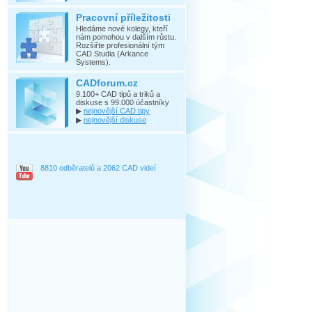
Pracovní příležitosti
Hledáme nové kolegy, kteří
nám pomohou v dalším růstu.
Rozšiřte profesionální tým
CAD Studia (Arkance
Systems).
CADforum.cz
9.100+ CAD tipů a triků a
diskuse s 99.000 účastníky
▶
nejnovější CAD tipy
▶
nejnovější diskuse
8810 odběratelů a 2062 CAD videí