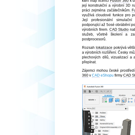
kteří mají licenci
Fusion 360
k d
její konstrukční a výrobní 3D n
práci zejména začátečníkům.
F
využívá cloudové funkce pro 
Její profesionální simulačn
podporující až 5osé obrábění po
výrobních firem.
CAD Studio
nab
služeb, včetně školení a z
postprocesorů.
Rozsah
lokalizace
pokrývá větši
a výrobních rozšíření. Česky mů
plechových dílů, vizualizací a
přepínat.
Zájemci mohou české prostředí 
360
v
CAD
eShopu
firmy
CAD St