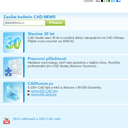
Sdílet:
Zasílat bulletin CAD-NEWS
Slavíme 30 let
CAD Studio slaví 30 let a rozdává dárky nakupujícím na CAD eShopu.
Přijďte si pro voucher na 3000 Kč.
Pracovní příležitosti
Hledáme nové kolegy, kteří nám pomohou v dalším růstu. Rozšiřte
profesionální tým CAD Studia (Arkance Systems).
CADforum.cz
9.100+ CAD tipů a triků a diskuse s 99.000 účastníky
▶
nejnovější CAD tipy
▶
nejnovější diskuse
8810 odběratelů a 2062 CAD videí