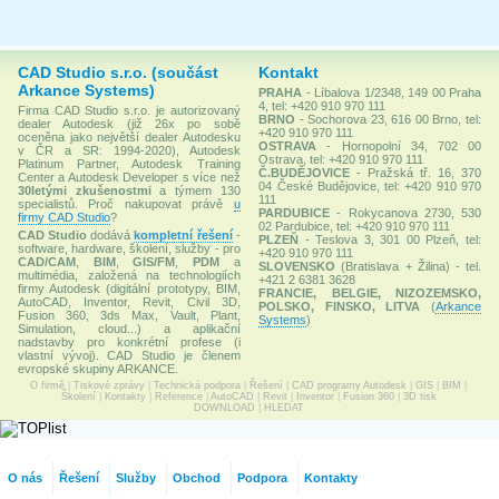
CAD Studio s.r.o. (součást
Kontakt
Arkance Systems)
PRAHA
- Líbalova 1/2348, 149 00 Praha
4, tel: +420 910 970 111
Firma CAD Studio s.r.o. je autorizovaný
BRNO
- Sochorova 23, 616 00 Brno, tel:
dealer Autodesk (již 26x po sobě
+420 910 970 111
oceněna jako největší dealer Autodesku
OSTRAVA
- Hornopolní 34, 702 00
v ČR a SR: 1994-2020), Autodesk
Ostrava, tel: +420 910 970 111
Platinum Partner, Autodesk Training
Č.BUDĚJOVICE
- Pražská tř. 16, 370
Center a Autodesk Developer s více než
04 České Budějovice, tel: +420 910 970
30letými zkušenostmi
a týmem 130
111
specialistů. Proč nakupovat právě
u
PARDUBICE
- Rokycanova 2730, 530
firmy CAD Studio
?
02 Pardubice, tel: +420 910 970 111
CAD Studio
dodává
kompletní řešení
-
PLZEŇ
- Teslova 3, 301 00 Plzeň, tel:
software, hardware, školení, služby - pro
+420 910 970 111
CAD/CAM
,
BIM
,
GIS/FM
,
PDM
a
SLOVENSKO
(Bratislava + Žilina) - tel.
multimédia, založená na technologiích
+421 2 6381 3628
firmy Autodesk (digitální prototypy, BIM,
FRANCIE, BELGIE, NIZOZEMSKO,
AutoCAD, Inventor, Revit, Civil 3D,
POLSKO, FINSKO, LITVA
(
Arkance
Fusion 360, 3ds Max, Vault, Plant,
Systems
)
Simulation, cloud...) a aplikační
nadstavby pro konkrétní profese (i
vlastní vývoj). CAD Studio je členem
evropské skupiny ARKANCE.
O firmě
|
Tiskové zprávy
|
Technická podpora
|
Řešení
|
CAD programy Autodesk
|
GIS
|
BIM
|
Školení
|
Kontakty
|
Reference
|
AutoCAD
|
Revit
|
Inventor
|
Fusion 360
|
3D tisk
DOWNLOAD
|
HLEDAT
O nás
Řešení
Služby
Obchod
Podpora
Kontakty