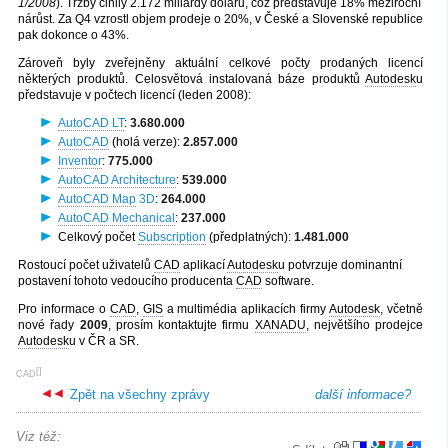
1/2008
). Tržby činily 2.172 miliardy dolarů, což představuje 18% meziroční
nárůst. Za Q4 vzrostl objem prodeje o 20%, v České a Slovenské republice
pak dokonce o 43%.
Zároveň byly zveřejněny aktuální celkové počty prodaných licencí
některých produktů. Celosvětová instalovaná báze produktů
Autodesk
u
představuje v počtech licencí (leden 2008):
AutoCAD LT
:
3.680.000
AutoCAD
(holá verze):
2.857.000
Inventor
:
775.000
AutoCAD Architecture
:
539.000
AutoCAD Map
3D
:
264.000
AutoCAD Mechanical
:
237.000
Celkový počet
Subscription
(předplatných):
1.481.000
Rostoucí počet uživatelů
CAD
aplikací
Autodesk
u potvrzuje dominantní
postavení tohoto vedoucího producenta
CAD
software.
Pro informace o
CAD
,
GIS
a multimédia aplikacích firmy
Autodesk
, včetně
nové řady
2009
, prosím kontaktujte firmu
XANADU
, největšího prodejce
Autodesk
u v ČR a SR.
[
]
CAD
Zpět na všechny zprávy
další informace?
Viz též: