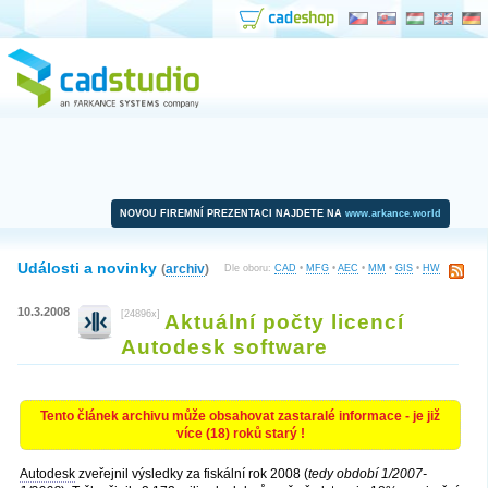
NOVOU FIREMNÍ PREZENTACI NAJDETE NA
www.arkance.world
Události a novinky
(
archiv
)
Dle oboru:
CAD
•
MFG
•
AEC
•
MM
•
GIS
•
HW
10.3.2008
[24896x]
Aktuální počty licencí
Autodesk software
Tento článek archivu může obsahovat zastaralé informace - je již
více (18) roků starý !
Autodesk
zveřejnil výsledky za fiskální rok 2008 (
tedy období 1/2007-