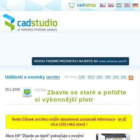
NOVOU FIREMNÍ PREZENTACI NAJDETE NA
www.arkance.world
Události a novinky
(
archiv
)
Dle oboru:
CAD
•
MFG
•
AEC
•
MM
•
GIS
•
HW
29.1.2008
[25570x]
Zbavte se staré a pořiďte
si výkonnější plotr
Tento článek archivu může obsahovat zastaralé informace - je již
více (19) roků starý !
Akce HP "Zbavte se staré" pokračuje s novými