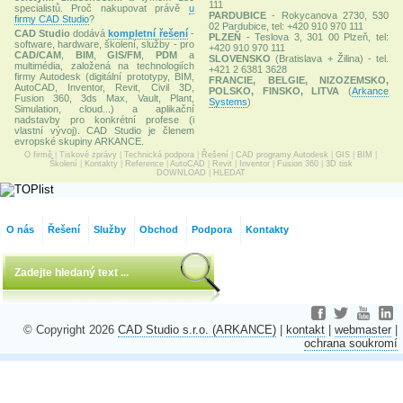
111
specialistů. Proč nakupovat právě
u
PARDUBICE
- Rokycanova 2730, 530
firmy CAD Studio
?
02 Pardubice, tel: +420 910 970 111
CAD Studio
dodává
kompletní řešení
-
PLZEŇ
- Teslova 3, 301 00 Plzeň, tel:
software, hardware, školení, služby - pro
+420 910 970 111
CAD/CAM
,
BIM
,
GIS/FM
,
PDM
a
SLOVENSKO
(Bratislava + Žilina) - tel.
multimédia, založená na technologiích
+421 2 6381 3628
firmy Autodesk (digitální prototypy, BIM,
FRANCIE, BELGIE, NIZOZEMSKO,
AutoCAD, Inventor, Revit, Civil 3D,
POLSKO, FINSKO, LITVA
(
Arkance
Fusion 360, 3ds Max, Vault, Plant,
Systems
)
Simulation, cloud...) a aplikační
nadstavby pro konkrétní profese (i
vlastní vývoj). CAD Studio je členem
evropské skupiny ARKANCE.
O firmě
|
Tiskové zprávy
|
Technická podpora
|
Řešení
|
CAD programy Autodesk
|
GIS
|
BIM
|
Školení
|
Kontakty
|
Reference
|
AutoCAD
|
Revit
|
Inventor
|
Fusion 360
|
3D tisk
DOWNLOAD
|
HLEDAT
O nás
Řešení
Služby
Obchod
Podpora
Kontakty
© Copyright 2026
CAD Studio s.r.o. (ARKANCE)
|
kontakt
|
webmaster
|
ochrana soukromí