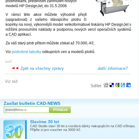
podmínkami, především zahrnutím nových
modelů HP
DesignJet
, do 31.5.2008.
V rámci této akce můžete výhodně přejít
(upgradovat) z vašeho stávajícího plotru či
kopírky na nový, výkonnější model velkoformátové tiskárny HP
DesignJet
s
nižšími provozními náklady a podporou nových verzí operačních systémů
a
CAD
aplikací.
Za váš starý plotr přitom můžete získat až 70.000,-Kč.
Viz
podrobné tabulky
odkupních cen a modelů plotrů.
[
]
HW
Zpět na všechny zprávy
další informace?
Viz též:
Sdílet:
Zasílat bulletin CAD-NEWS
Slavíme 30 let
CAD Studio slaví 30 let a rozdává dárky nakupujícím na CAD eShopu.
Přijďte si pro voucher na 3000 Kč.