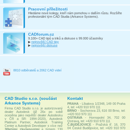
Pracovní příležitosti
Hledáme nové kolegy, kteří nám pomohou v dalším růstu. Rozšiřte
profesionální tým CAD Studia (Arkance Systems).
CADforum.cz
9.100+ CAD tipů a triků a diskuse s 99.000 účastníky
▶
nejnovější CAD tipy
▶
nejnovější diskuse
8810 odběratelů a 2062 CAD videí
CAD Studio s.r.o. (součást
Kontakt
Arkance Systems)
PRAHA
- Líbalova 1/2348, 149 00 Praha
4, tel: +420 910 970 111
Firma CAD Studio s.r.o. je autorizovaný
BRNO
- Sochorova 23, 616 00 Brno, tel:
dealer Autodesk (již 26x po sobě
+420 910 970 111
oceněna jako největší dealer Autodesku
OSTRAVA
- Hornopolní 34, 702 00
v ČR a SR: 1994-2020), Autodesk
Ostrava, tel: +420 910 970 111
Platinum Partner, Autodesk Training
Č.BUDĚJOVICE
- Pražská tř. 16, 370
Center a Autodesk Developer s více než
04 České Budějovice, tel: +420 910 970
30letými zkušenostmi
a týmem 130