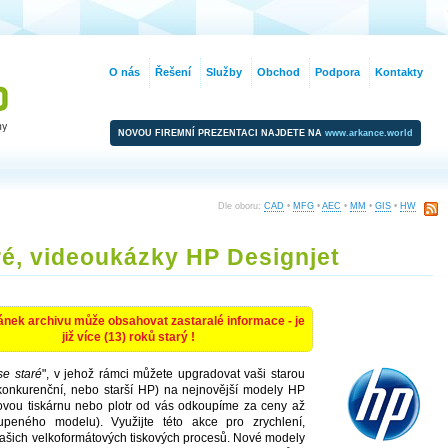
O nás
Řešení
Služby
Obchod
Podpora
Kontakty
NOVOU FIREMNÍ PREZENTACI NAJDETE NA
www.arkance.world
Dle oboru:
CAD
•
MFG
•
AEC
•
MM
•
GIS
•
HW
ré, videoukázky HP Designjet
ánek archivu může obsahovat zastaralé informace - je
již více (13) roků starý !
se staré
", v jehož rámci můžete upgradovat vaši starou
ď konkurenční, nebo starší HP) na nejnovější modely HP
ovou tiskárnu nebo plotr od vás odkoupíme za ceny až
peného modelu). Využijte této akce pro zrychlení,
vašich velkoformátových tiskových procesů. Nové modely