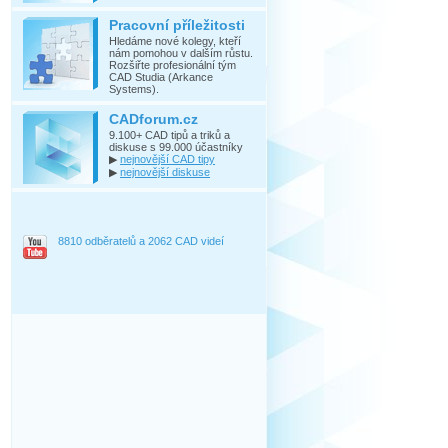
Pracovní příležitosti
Hledáme nové kolegy, kteří
nám pomohou v dalším růstu.
Rozšiřte profesionální tým
CAD Studia (Arkance
Systems).
CADforum.cz
9.100+ CAD tipů a triků a
diskuse s 99.000 účastníky
▶
nejnovější CAD tipy
▶
nejnovější diskuse
8810 odběratelů a 2062 CAD videí