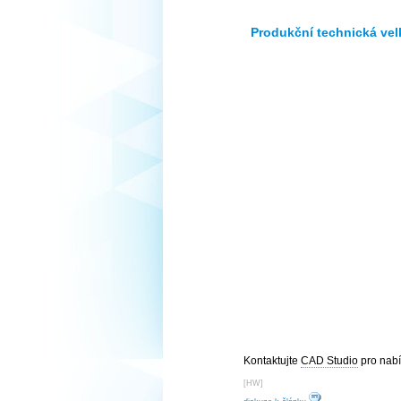
Produkční technická vel
Kontaktujte
CAD Studio
pro nab
[
HW
]