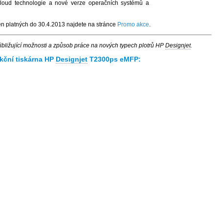
cloud technologie a nové verze operačních systémů a
en platných do 30.4.2013 najdete na stránce
Promo akce
.
ibližující možnosti a způsob práce na nových typech plotrů HP
Designjet
.
kční tiskárna HP
Designjet
T2300ps eMFP: