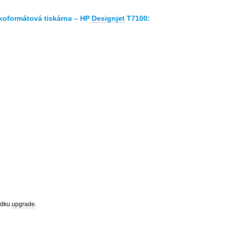
koformátová tiskárna – HP
Designjet
T7100:
ídku
upgrade
.