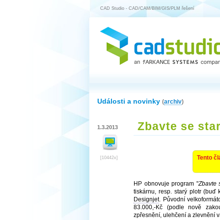
CAD Studio - CAD/CAM/BIM/GIS/PLM řešení
Události a novinky
(
archiv
)
Zbavte se sta
1.3.2013
Tento čl
[10442x]
HP obnovuje program "
Zbavte 
tiskárnu, resp. starý plotr (bu
Designjet
. Původní velkoformát
83.000,-Kč (podle nově zakou
zpřesnění, ulehčení a zlevnění 