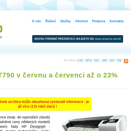
O nás
Řešení
Služby
Obchod
Podpora
Kontakty
NOVOU FIREMNÍ PREZENTACI NAJDETE NA
www.arkance.world
Dle oboru:
CAD
•
MFG
•
AEC
•
MM
•
GIS
•
HW
T790 v červnu a červenci až o 23%
ánek archivu může obsahovat zastaralé informace - je
již více (13) roků starý !
ence (resp. do vyprodání zásob)
odněné ceny některých modelů
iskáren) řady HP
Designjet
-