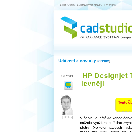
CAD Studio - CAD/CAM/BIM/GIS/PLM řešení
Události a novinky
(
archiv
)
HP Designjet 
3.6.2013
levněji
Tento čl
[13284x]
V červnu a ještě do konce červ
můžete využít mimořádně zvýh
plotrů (velkoformátových t