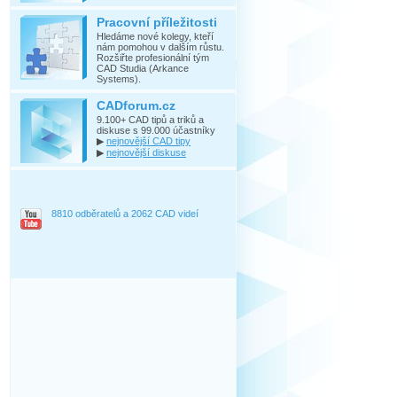
Pracovní příležitosti
Hledáme nové kolegy, kteří
nám pomohou v dalším růstu.
Rozšiřte profesionální tým
CAD Studia (Arkance
Systems).
CADforum.cz
9.100+ CAD tipů a triků a
diskuse s 99.000 účastníky
▶
nejnovější CAD tipy
▶
nejnovější diskuse
8810 odběratelů a 2062 CAD videí