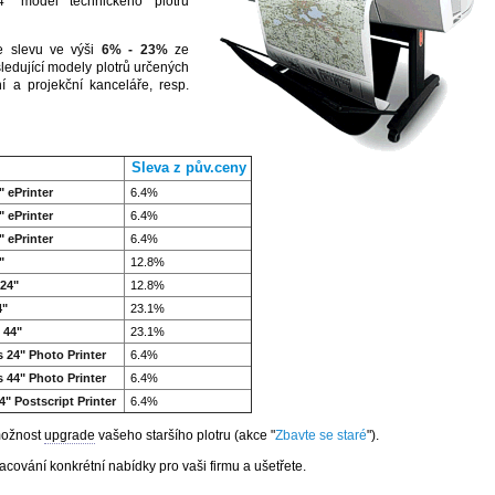
" model technického plotru
je slevu ve výši
6% - 23%
ze
sledující modely plotrů určených
í a projekční kanceláře, resp.
Sleva z pův.ceny
 ePrinter
6.4%
 ePrinter
6.4%
 ePrinter
6.4%
"
12.8%
24"
12.8%
4"
23.1%
 44"
23.1%
 24" Photo Printer
6.4%
 44" Photo Printer
6.4%
" Postscript Printer
6.4%
možnost
upgrade
vašeho staršího plotru (akce "
Zbavte se staré
").
acování konkrétní nabídky pro vaši firmu a ušetřete.