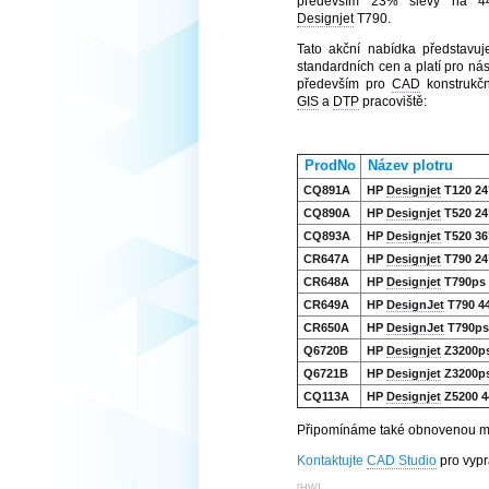
především 23% slevy na 44
Designjet
T790.
Tato akční nabídka představu
standardních cen a platí pro ná
především pro
CAD
konstrukčn
GIS
a
DTP
pracoviště:
ProdNo
Název plotru
CQ891A
HP
Designjet
T120 24"
CQ890A
HP
Designjet
T520 24"
CQ893A
HP
Designjet
T520 36"
CR647A
HP
Designjet
T790 24
CR648A
HP
Designjet
T790ps 
CR649A
HP
DesignJet
T790 4
CR650A
HP
DesignJet
T790ps
Q6720B
HP
Designjet
Z3200ps
Q6721B
HP
Designjet
Z3200ps
CQ113A
HP
Designjet
Z5200 44
Připomínáme také obnovenou 
Kontaktujte
CAD Studio
pro vypr
[
HW
]