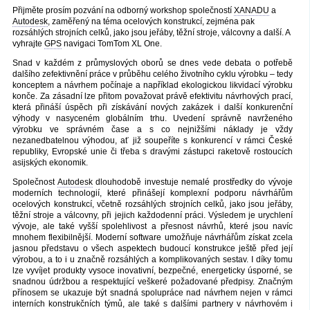
Přijměte prosím pozvání na odborný workshop společností
XANADU
a
Autodesk
, zaměřený na téma ocelových konstrukcí, zejména pak
rozsáhlých strojních celků, jako jsou jeřáby, těžní stroje, válcovny a další. A
vyhrajte
GPS
navigaci TomTom XL One.
Snad v každém z průmyslových oborů se dnes vede debata o potřebě
dalšího zefektivnění práce v průběhu celého životního cyklu výrobku – tedy
konceptem a návrhem počínaje a například ekologickou likvidací výrobku
konče. Za zásadní lze přitom považovat právě efektivitu návrhových prací,
která přináší úspěch při získávání nových zakázek i další konkurenční
výhody v nasyceném globálním trhu. Uvedení správně navrženého
výrobku ve správném čase a s co nejnižšími náklady je vždy
nezanedbatelnou výhodou, ať již soupeříte s konkurencí v rámci České
republiky, Evropské unie či třeba s dravými zástupci raketově rostoucích
asijských ekonomik.
Společnost
Autodesk
dlouhodobě investuje nemalé prostředky do vývoje
moderních technologií, které přinášejí komplexní podporu návrhářům
ocelových konstrukcí, včetně rozsáhlých strojních celků, jako jsou jeřáby,
těžní stroje a válcovny, při jejich každodenní práci. Výsledem je urychlení
vývoje, ale také vyšší spolehlivost a přesnost návrhů, které jsou navíc
mnohem flexibilnější. Moderní software umožňuje návrhářům získat zcela
jasnou představu o všech aspektech budoucí konstrukce ještě před její
výrobou, a to i u značně rozsáhlých a komplikovaných sestav. I díky tomu
lze vyvíjet produkty vysoce inovativní, bezpečné, energeticky úsporné, se
snadnou údržbou a respektující veškeré požadované předpisy. Značným
přínosem se ukazuje být snadná spolupráce nad návrhem nejen v rámci
interních konstrukčních týmů, ale také s dalšími partnery v návrhovém i