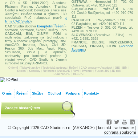
OSTRAVA
- Hornopolní 34, 702 00
v ČR a SR: 1994-2020), Autodesk
Ostrava, tel: +420 910 970 111
Platinum Partner, Autodesk Training
Č.BUDĚJOVICE
- Pražská tř. 16, 370
Center a Autodesk Developer s více než
04 České Budějovice, tel: +420 910 970
30letými zkušenostmi
a týmem 130
111
specialistů. Proč nakupovat právě
u
PARDUBICE
- Rokycanova 2730, 530
firmy CAD Studio
?
02 Pardubice, tel: +420 910 970 111
CAD Studio
dodává
kompletní řešení
-
PLZEŇ
- Teslova 3, 301 00 Plzeň, tel:
software, hardware, školení, služby - pro
+420 910 970 111
CAD/CAM
,
BIM
,
GIS/FM
,
PDM
a
SLOVENSKO
(Bratislava + Žilina) - tel.
multimédia, založená na technologiích
+421 2 6381 3628
firmy Autodesk (digitální prototypy, BIM,
FRANCIE, BELGIE, NIZOZEMSKO,
AutoCAD, Inventor, Revit, Civil 3D,
POLSKO, FINSKO, LITVA
(
Arkance
Fusion 360, 3ds Max, Vault, Plant,
Systems
)
Simulation, cloud...) a aplikační
nadstavby pro konkrétní profese (i
vlastní vývoj). CAD Studio je členem
evropské skupiny ARKANCE.
O firmě
|
Tiskové zprávy
|
Technická podpora
|
Řešení
|
CAD programy Autodesk
|
GIS
|
BIM
|
Školení
|
Kontakty
|
Reference
|
AutoCAD
|
Revit
|
Inventor
|
Fusion 360
|
3D tisk
DOWNLOAD
|
HLEDAT
O nás
Řešení
Služby
Obchod
Podpora
Kontakty
© Copyright 2026
CAD Studio s.r.o. (ARKANCE)
|
kontakt
|
webmaster
|
ochrana soukromí