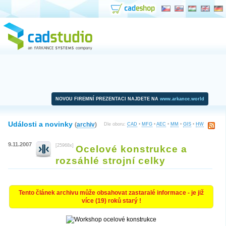
NOVOU FIREMNÍ PREZENTACI NAJDETE NA
www.arkance.world
Události a novinky
(
archiv
)
Dle oboru:
CAD
•
MFG
•
AEC
•
MM
•
GIS
•
HW
9.11.2007
[25968x]
Ocelové konstrukce a
rozsáhlé strojní celky
Tento článek archivu může obsahovat zastaralé informace - je již
více (19) roků starý !