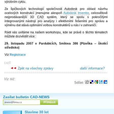
výrobním cyklu.
Ze špičkových technologií společnosti
Autodesk
pro oblast návrhu
ocelových konstrukcí jmenujme alespoň
Autodesk
Inventor
, celosvětově
nejprodávanější 3D
CAD
systém, který se spolu s pokročilými
integrovanými nástroji pro analýzy i efektivními řešeními pro správu a
výměnu dat stává optimální volbou konstruktérů u nás i v zahraničí.
Rádi vás uvítáme na našem workshopu, kde se právě o těchto tématech
můžete dozvědět více:
29. listopadu 2007 v Pardubicích, Smilova 386 (Plzeňka – školicí
středisko)
Viz
Registrace
[
]
CAD
Zpět na všechny zprávy
další informace?
Viz též:
Sdílet:
Zasílat bulletin CAD-NEWS
Slavíme 30 let