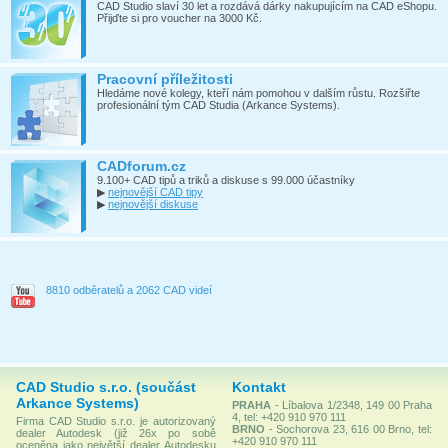
CAD Studio slaví 30 let a rozdává dárky nakupujícím na CAD eShopu.
Přijďte si pro voucher na 3000 Kč.
Pracovní příležitosti
Hledáme nové kolegy, kteří nám pomohou v dalším růstu. Rozšiřte
profesionální tým CAD Studia (Arkance Systems).
CADforum.cz
9.100+ CAD tipů a triků a diskuse s 99.000 účastníky
▶
nejnovější CAD tipy
▶
nejnovější diskuse
8810 odběratelů a 2062 CAD videí
CAD Studio s.r.o. (součást
Kontakt
Arkance Systems)
PRAHA
- Líbalova 1/2348, 149 00 Praha
4, tel: +420 910 970 111
Firma CAD Studio s.r.o. je autorizovaný
BRNO
- Sochorova 23, 616 00 Brno, tel:
dealer Autodesk (již 26x po sobě
+420 910 970 111
oceněna jako největší dealer Autodesku