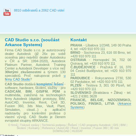
8810 odběratelů a 2062 CAD videí
CAD Studio s.r.o. (součást
Kontakt
Arkance Systems)
PRAHA
- Líbalova 1/2348, 149 00 Praha
4, tel: +420 910 970 111
Firma CAD Studio s.r.o. je autorizovaný
BRNO
- Sochorova 23, 616 00 Brno, tel:
dealer Autodesk (již 26x po sobě
+420 910 970 111
oceněna jako největší dealer Autodesku
OSTRAVA
- Hornopolní 34, 702 00
v ČR a SR: 1994-2020), Autodesk
Ostrava, tel: +420 910 970 111
Platinum Partner, Autodesk Training
Č.BUDĚJOVICE
- Pražská tř. 16, 370
Center a Autodesk Developer s více než
04 České Budějovice, tel: +420 910 970
30letými zkušenostmi
a týmem 130
111
specialistů. Proč nakupovat právě
u
PARDUBICE
- Rokycanova 2730, 530
firmy CAD Studio
?
02 Pardubice, tel: +420 910 970 111
CAD Studio
dodává
kompletní řešení
-
PLZEŇ
- Teslova 3, 301 00 Plzeň, tel:
software, hardware, školení, služby - pro
+420 910 970 111
CAD/CAM
,
BIM
,
GIS/FM
,
PDM
a
SLOVENSKO
(Bratislava + Žilina) - tel.
multimédia, založená na technologiích
+421 2 6381 3628
firmy Autodesk (digitální prototypy, BIM,
FRANCIE, BELGIE, NIZOZEMSKO,
AutoCAD, Inventor, Revit, Civil 3D,
POLSKO, FINSKO, LITVA
(
Arkance
Fusion 360, 3ds Max, Vault, Plant,
Systems
)
Simulation, cloud...) a aplikační
nadstavby pro konkrétní profese (i
vlastní vývoj). CAD Studio je členem
evropské skupiny ARKANCE.
O firmě
|
Tiskové zprávy
|
Technická podpora
|
Řešení
|
CAD programy Autodesk
|
GIS
|
BIM
|
Školení
|
Kontakty
|
Reference
|
AutoCAD
|
Revit
|
Inventor
|
Fusion 360
|
3D tisk
DOWNLOAD
|
HLEDAT