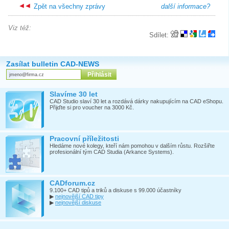
Zpět na všechny zprávy
další informace?
Viz též:
Sdílet:
Zasílat bulletin CAD-NEWS
Slavíme 30 let
CAD Studio slaví 30 let a rozdává dárky nakupujícím na CAD eShopu.
Přijďte si pro voucher na 3000 Kč.
Pracovní příležitosti
Hledáme nové kolegy, kteří nám pomohou v dalším růstu. Rozšiřte
profesionální tým CAD Studia (Arkance Systems).
CADforum.cz
9.100+ CAD tipů a triků a diskuse s 99.000 účastníky
▶
nejnovější CAD tipy
▶
nejnovější diskuse