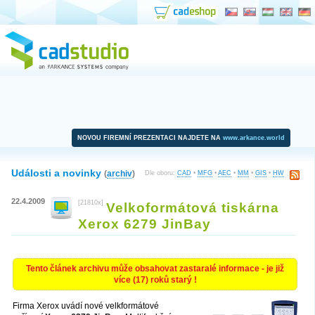
NOVOU FIREMNÍ PREZENTACI NAJDETE NA
www.arkance.world
Události a novinky
(
archiv
)
Dle oboru:
CAD
•
MFG
•
AEC
•
MM
•
GIS
•
HW
22.4.2009
[21810x]
Velkoformátová tiskárna
Xerox 6279 JinBay
Tento článek archivu může obsahovat zastaralé informace - je již
více (17) roků starý !
Firma Xerox uvádí nové velkformátové