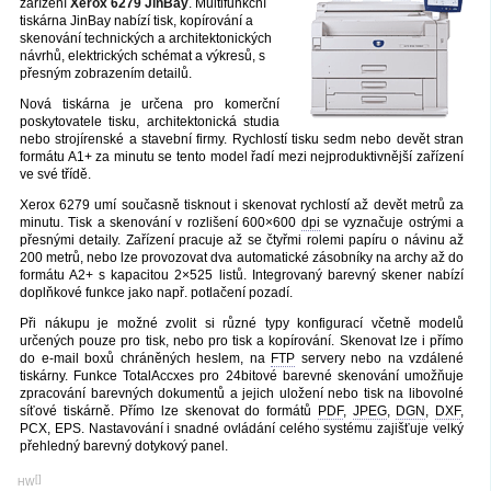
zařízení
Xerox 6279 JinBay
. Multifunkční
tiskárna JinBay nabízí tisk, kopírování a
skenování technických a architektonických
návrhů, elektrických schémat a výkresů, s
přesným zobrazením detailů.
Nová tiskárna je určena pro komerční
poskytovatele tisku, architektonická studia
nebo strojírenské a stavební firmy. Rychlostí tisku sedm nebo devět stran
formátu A1+ za minutu se tento model řadí mezi nejproduktivnější zařízení
ve své třídě.
Xerox 6279 umí současně tisknout i skenovat rychlostí až devět metrů za
minutu. Tisk a skenování v rozlišení 600×600
dpi
se vyznačuje ostrými a
přesnými detaily. Zařízení pracuje až se čtyřmi rolemi papíru o návinu až
200 metrů, nebo lze provozovat dva automatické zásobníky na archy až do
formátu A2+ s kapacitou 2×525 listů. Integrovaný barevný skener nabízí
doplňkové funkce jako např. potlačení pozadí.
Při nákupu je možné zvolit si různé typy konfigurací včetně modelů
určených pouze pro tisk, nebo pro tisk a kopírování. Skenovat lze i přímo
do e-mail boxů chráněných heslem, na
FTP
servery nebo na vzdálené
tiskárny. Funkce TotalAccxes pro 24bitové barevné skenování umožňuje
zpracování barevných dokumentů a jejich uložení nebo tisk na libovolné
síťové tiskárně. Přímo lze skenovat do formátů
PDF
,
JPEG
,
DGN
,
DXF
,
PCX, EPS. Nastavování i snadné ovládání celého systému zajišťuje velký
přehledný barevný dotykový panel.
[
]
HW